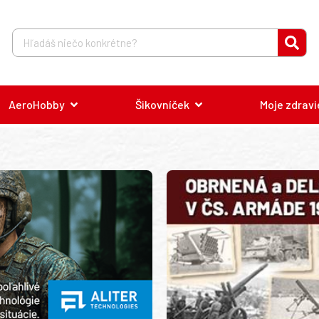
AeroHobby
Šikovníček
Moje zdravi