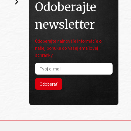
Odoberajte
newsletter
Odoberajte najnovšie informácie o
našej ponuke do Vašej emailovej
schránky.
Odoberať