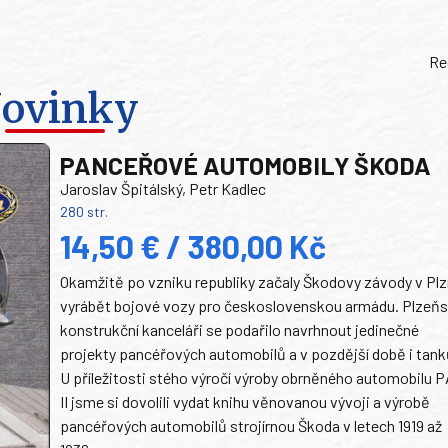
Re
ovinky
PANCEŘOVÉ AUTOMOBILY ŠKODA
Jaroslav Špitálský, Petr Kadlec
280 str.
14,50 € / 380,00 Kč
Okamžitě po vzniku republiky začaly Škodovy závody v Plz
vyrábět bojové vozy pro československou armádu. Plzeň
konstrukční kanceláři se podařilo navrhnout jedinečné
projekty pancéřových automobilů a v pozdější době i tank
U příležitosti stého výročí výroby obrněného automobilu P
II jsme si dovolili vydat knihu věnovanou vývoji a výrobě
pancéřových automobilů strojírnou Škoda v letech 1919 až