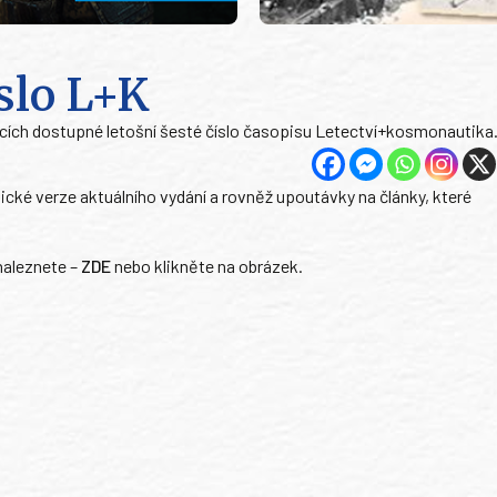
slo L+K
áncích dostupné letošní šesté číslo časopisu Letectví+kosmonautika
ické verze aktuálního vydání a rovněž upoutávky na články, které
naleznete –
ZDE
nebo klikněte na obrázek.