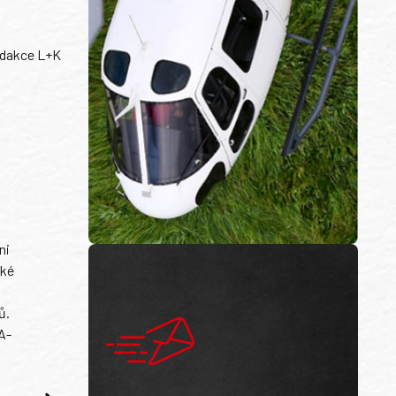
dakce L+K
ni
ské
ů.
A-