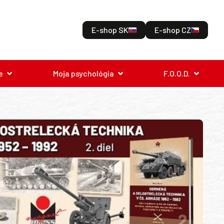
E-shop SK
E-shop CZ
e
Moja psychológia
F.O.O.D.