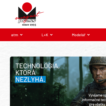
atm
L+K
Modelář