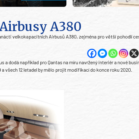
 Airbusy A380
anácti velkokapacitních Airbusů A380, zejména pro větší pohodlí ces
us a dodá například pro Qantas na míru navržený interiér a nové busi
19 a všech 12 letadel by mělo projít modifikací do konce roku 2020.