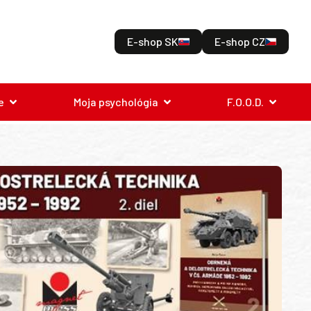
E-shop SK
E-shop CZ
e
Moja psychológia
F.O.O.D.