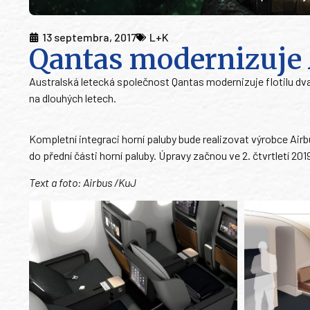
13 septembra, 2017
L+K
Qantas modernizuje
Australská letecká společnost Qantas modernizuje flotilu dv
na dlouhých letech.
Kompletní integraci horní paluby bude realizovat výrobce Airb
do přední části horní paluby. Úpravy začnou ve 2. čtvrtletí 20
Text a foto: Airbus /KuJ