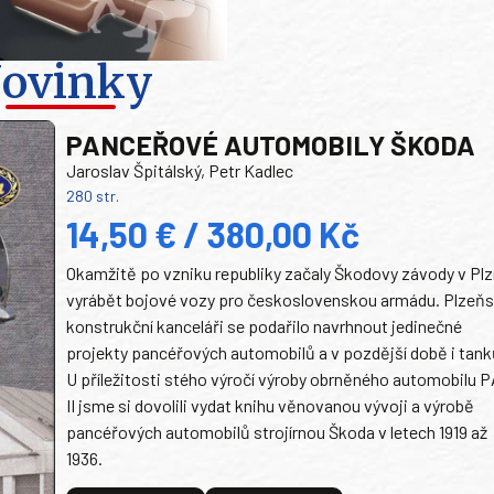
ovinky
PANCEŘOVÉ AUTOMOBILY ŠKODA
Jaroslav Špitálský, Petr Kadlec
280 str.
14,50 € / 380,00 Kč
Okamžitě po vzniku republiky začaly Škodovy závody v Plz
vyrábět bojové vozy pro československou armádu. Plzeň
konstrukční kanceláři se podařilo navrhnout jedinečné
projekty pancéřových automobilů a v pozdější době i tank
U příležitosti stého výročí výroby obrněného automobilu P
II jsme si dovolili vydat knihu věnovanou vývoji a výrobě
pancéřových automobilů strojírnou Škoda v letech 1919 až
1936.