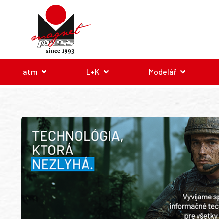
atm
L+K
Modelář