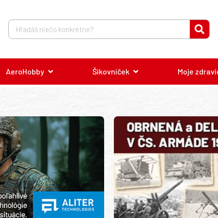
AeroHobby
Šikovníček
Moje zdravi