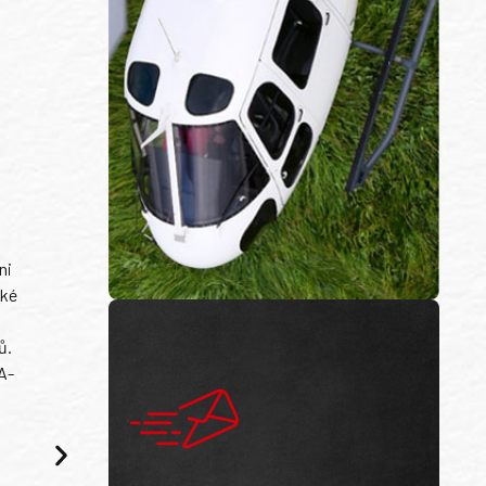
ni
ské
ů.
A-