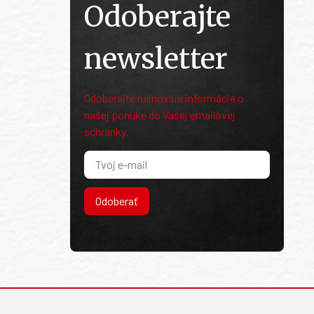
Odoberajte
newsletter
Odoberajte najnovšie informácie o
našej ponuke do Vašej emailovej
schránky.
Odoberať