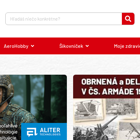
AeroHobby
Šikovníček
Moje zdravi