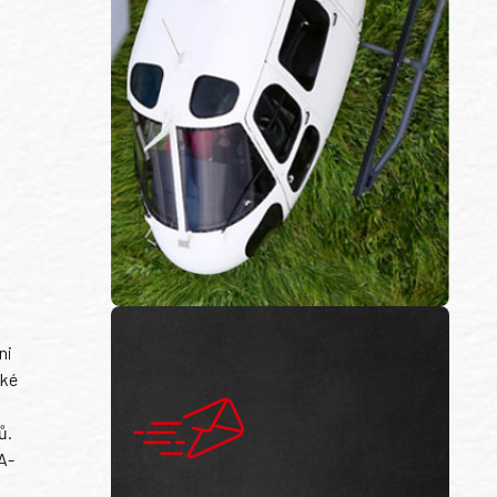
ni
ské
ů.
A-