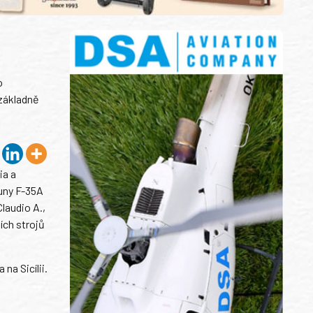
o
 základně
ia a
uny F-35A
laudio A.,
ích strojů
na Sicílii.