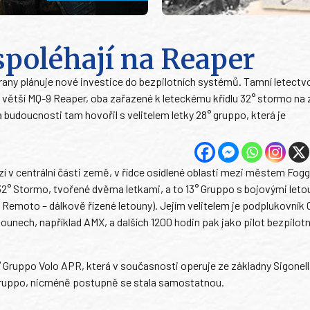
 spoléhají na Reaper
rany plánuje nové investice do bezpilotních systémů. Tamní letectv
 větší MQ-9 Reaper, oba zařazené k leteckému křídlu 32° stormo na
a budoucnosti tam hovořil s velitelem letky 28° gruppo, která je
 v centrální části země, v řídce osídlené oblasti mezi městem Fogg
° Stormo, tvořené dvěma letkami, a to 13° Gruppo s bojovými leto
o Remoto – dálkově řízené letouny). Jejím velitelem je podplukovník C
tounech, například AMX, a dalších 1200 hodin pak jako pilot bezpilotn
° Gruppo Volo APR, která v současnosti operuje ze základny Sigonella 
 Gruppo, nicméně postupně se stala samostatnou.