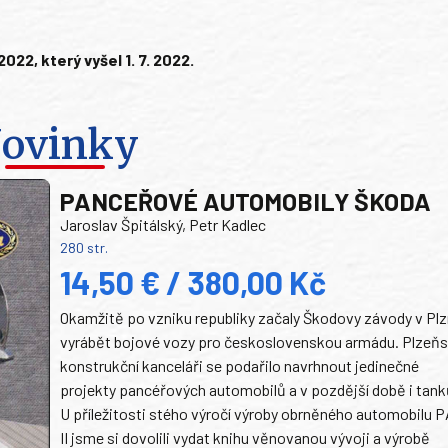
2, který vyšel 1. 7. 2022.
ovinky
PANCEŘOVÉ AUTOMOBILY ŠKODA
Jaroslav Špitálský, Petr Kadlec
280 str.
14,50 € / 380,00 Kč
Okamžitě po vzniku republiky začaly Škodovy závody v Plz
vyrábět bojové vozy pro československou armádu. Plzeň
konstrukční kanceláři se podařilo navrhnout jedinečné
projekty pancéřových automobilů a v pozdější době i tank
U příležitosti stého výročí výroby obrněného automobilu P
II jsme si dovolili vydat knihu věnovanou vývoji a výrobě