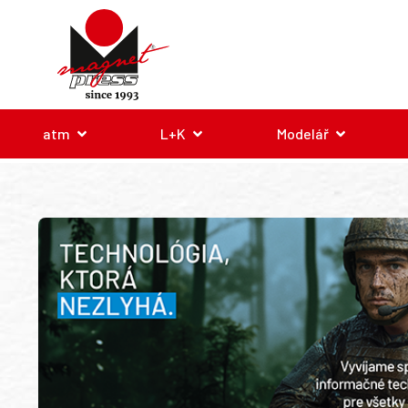
atm
L+K
Modelář