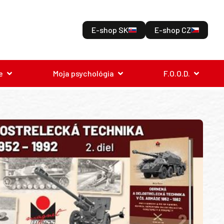
E-shop SK
E-shop CZ
e
Moja psychológia
F.O.O.D.