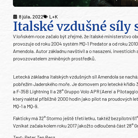
8 júla, 2022
L+K
Italské vzdušné síly
V loňském roce začalo být zřejmé, že italské ministerstvo ob
provozuje od roku 2004 systém MQ-1 Predator a od roku 2010
Amendola. Autor základnu navštívil a o nasazení, investicích 
provozovatelem zmíněných prostředků.
Letecká základna italských vzdušných sil Amendola se nachází
pobřežím Jaderského moře. Je domovem pro letecké křídlo 32
a F-35B Lightning II a 28° Gruppo Volo APR (Aerei a Pilotaggi
který nalétal přibližně 2000 hodin jako pilot na proudových le
MQ-1 a MQ-9.
Fakticky má 32° Stormo ještě třetí letku, taktéž bezpilotní 61
Vznikat začala kolem roku 2017 jakožto odloučená část 28°
Text: Peter Ten Berg