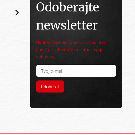
Odoberajte
newsletter
Odoberajte najnovšie informácie o
našej ponuke do Vašej emailovej
schránky.
Odoberať