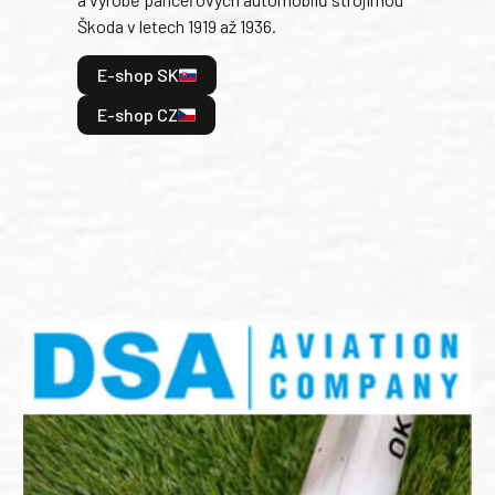
v lé
Škoda v letech 1919 až 1936.
tak 
hrdi
E-shop SK
je: 
odeh
E-shop CZ
bitv
E
E