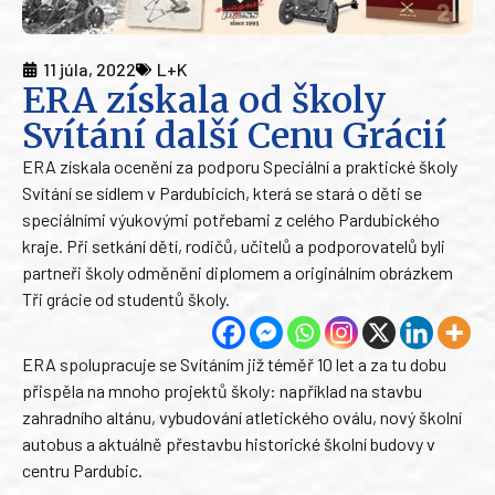
11 júla, 2022
L+K
ERA získala od školy
Svítání další Cenu Grácií
ERA získala ocenění za podporu Speciální a praktické školy
Svítání se sídlem v Pardubicích, která se stará o děti se
speciálními výukovými potřebami z celého Pardubického
kraje. Při setkání dětí, rodičů, učitelů a podporovatelů byli
partneři školy odměněni diplomem a originálním obrázkem
Tři grácie od studentů školy.
ERA spolupracuje se Svítáním již téměř 10 let a za tu dobu
přispěla na mnoho projektů školy: například na stavbu
zahradního altánu, vybudování atletického oválu, nový školní
autobus a aktuálně přestavbu historické školní budovy v
centru Pardubic.