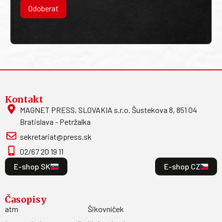
Odoberať
Kontakt
MAGNET PRESS, SLOVAKIA s.r.o. Šustekova 8, 851 04
Bratislava - Petržalka
sekretariat@press.sk
02/67 20 19 11
E-shop SK
E-shop CZ
Časopisy
atm
Šikovníček