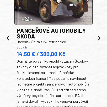
PANCEŘOVÉ AUTOMOBILY
ŠKODA
TA
Jaroslav Špitálský, Petr Kadlec
Ben
280 str.
352 s
14,50 € / 380,00 Kč
22
Okamžitě po vzniku republiky začaly Škodovy
Tank
závody v Plzni vyrábět bojové vozy pro
býva
československou armádu. Plzeňské
Rusk
konstrukční kanceláři se podařilo navrhnout
armá
jedinečné projekty pancéřových automobilů a
stře
v pozdější době i tanků. U příležitosti stého
při 
výročí výroby obrněného automobilu PA-II
blíz
jsme si dovolili vydat knihu věnovanou vývoji
tank
a výrobě pancéřových automobilů strojírnou