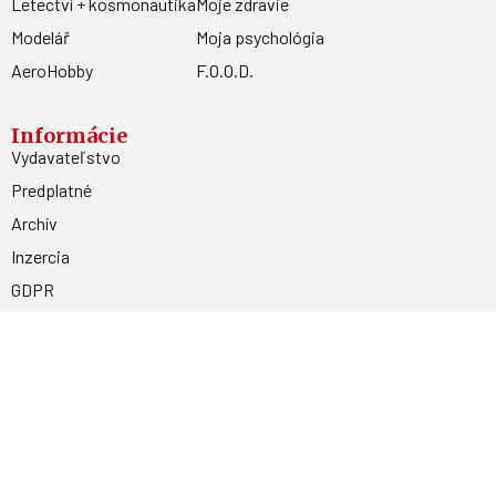
Letectví + kosmonautika
Moje zdravie
Modelář
Moja psychológia
AeroHobby
F.O.O.D.
Informácie
Vydavateľstvo
Predplatné
Archív
Inzercia
GDPR
Kontakty