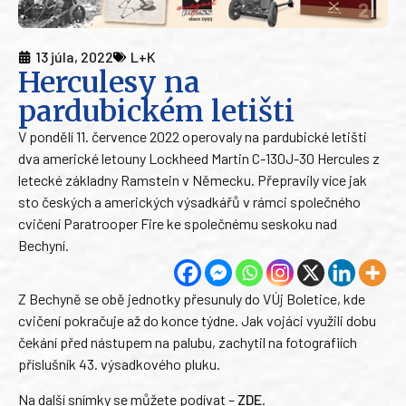
13 júla, 2022
L+K
Herculesy na
pardubickém letišti
V pondělí 11. července 2022 operovaly na pardubické letišti
dva americké letouny Lockheed Martin C-130J-30 Hercules z
letecké základny Ramstein v Německu. Přepravily více jak
sto českých a amerických výsadkářů v rámci společného
cvičení Paratrooper Fire ke společnému seskoku nad
Bechyní.
Z Bechyně se obě jednotky přesunuly do VÚj Boletice, kde
cvičení pokračuje až do konce týdne. Jak vojáci využili dobu
čekání před nástupem na palubu, zachytil na fotografiích
příslušník 43. výsadkového pluku.
Na další snímky se můžete podívat –
ZDE
.