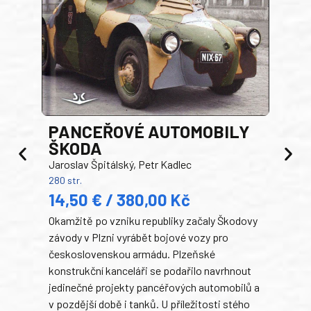
PANCEŘOVÉ AUTOMOBILY
ŠKODA
TA
Jaroslav Špitálský, Petr Kadlec
Ben
280 str.
352 s
14,50 € / 380,00 Kč
22
Okamžitě po vzniku republiky začaly Škodovy
Tank
závody v Plzni vyrábět bojové vozy pro
býva
československou armádu. Plzeňské
Rusk
konstrukční kanceláři se podařilo navrhnout
armá
jedinečné projekty pancéřových automobilů a
stře
v pozdější době i tanků. U příležitosti stého
při 