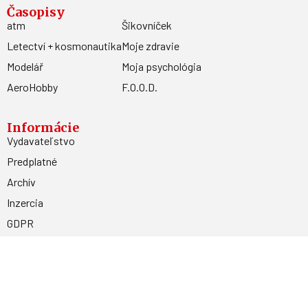
Časopisy
atm
Šikovníček
Letectví + kosmonautika
Moje zdravie
Modelář
Moja psychológia
AeroHobby
F.O.O.D.
Informácie
Vydavateľstvo
Predplatné
Archív
Inzercia
GDPR
Kontakty