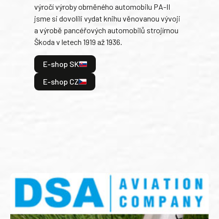
výročí výroby obrněného automobilu PA-II
blíz
jsme si dovolili vydat knihu věnovanou vývoji
tank
a výrobě pancéřových automobilů strojírnou
v lé
Škoda v letech 1919 až 1936.
tak 
hrdi
E-shop SK
je: 
odeh
E-shop CZ
bitv
E
E