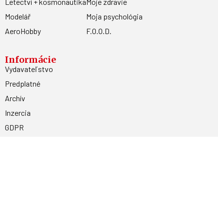
Letectví + kosmonautika
Moje zdravie
Modelář
Moja psychológia
AeroHobby
F.O.O.D.
Informácie
Vydavateľstvo
Predplatné
Archív
Inzercia
GDPR
Kontakty