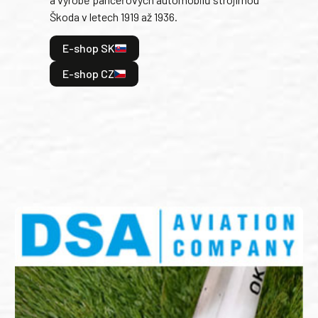
v lé
Škoda v letech 1919 až 1936.
tak 
hrdi
E-shop SK
je: 
odeh
E-shop CZ
bitv
E
E