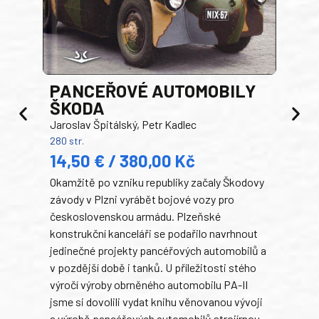
PANCEŘOVÉ AUTOMOBILY
ŠKODA
TA
Jaroslav Špitálský, Petr Kadlec
Ben
280 str.
352 s
14,50 € / 380,00 Kč
22
Okamžitě po vzniku republiky začaly Škodovy
Tank
závody v Plzni vyrábět bojové vozy pro
býva
československou armádu. Plzeňské
Rusk
konstrukční kanceláři se podařilo navrhnout
armá
jedinečné projekty pancéřových automobilů a
stře
v pozdější době i tanků. U příležitosti stého
při 
výročí výroby obrněného automobilu PA-II
blíz
jsme si dovolili vydat knihu věnovanou vývoji
tank
a výrobě pancéřových automobilů strojírnou