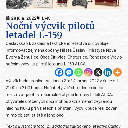
29 júla, 2022
L+K
Noční výcvik pilotů
letadel L-159
Čáslavská 21. základna taktického letectva si dovoluje
informovat zejména občany Města Čáslavi, Městyse Nové
Dvory a Žehušice, Obce Církvice, Chotusice, Rohozec a Vrdy o
nočním výcviku pilotů letounů L-159 ALCA.
Výcvik bude probíhat ve dnech 2. až 4. srpna 2022 v čase od
21.00 do 2.00 hodin. Noční lety v těchto dnech budou
realizovat piloti s maximálně čtyřmi letouny L-159 ALCA.
Obyvatelé dotčených obcí mohou zaznamenat zvýšenou
hladinu hluku při vzletech a přistání. Výcvik bude realizován
mimo oblast letiště a jeho okolí.
Text a ilustrační foto: 21. základna taktického letectva Čáslav