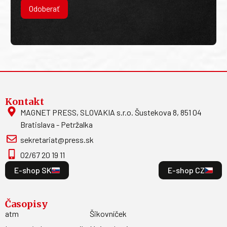
Odoberať
Kontakt
MAGNET PRESS, SLOVAKIA s.r.o. Šustekova 8, 851 04
Bratislava - Petržalka
sekretariat@press.sk
02/67 20 19 11
E-shop SK
E-shop CZ
Časopisy
atm
Šikovníček