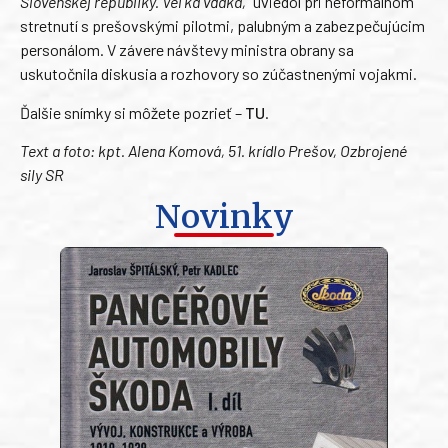
Slovenskej republiky. Veľká vďaka,“
uviedol pri neformálnom
stretnutí s prešovskými pilotmi, palubným a zabezpečujúcim
personálom. V závere návštevy ministra obrany sa
uskutočnila diskusia a rozhovory so zúčastnenými vojakmi.
Ďalšie snímky si môžete pozrieť –
TU
.
Text a foto: kpt. Alena Komová, 51. krídlo Prešov, Ozbrojené
sily SR
Novinky