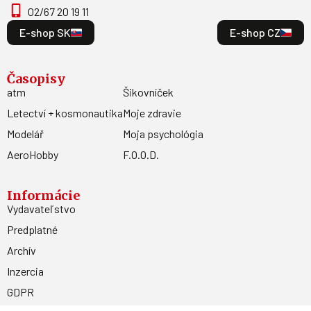
02/67 20 19 11
E-shop SK
E-shop CZ
Časopisy
atm
Šikovníček
Letectví + kosmonautika
Moje zdravie
Modelář
Moja psychológia
AeroHobby
F.O.O.D.
Informácie
Vydavateľstvo
Predplatné
Archív
Inzercia
GDPR