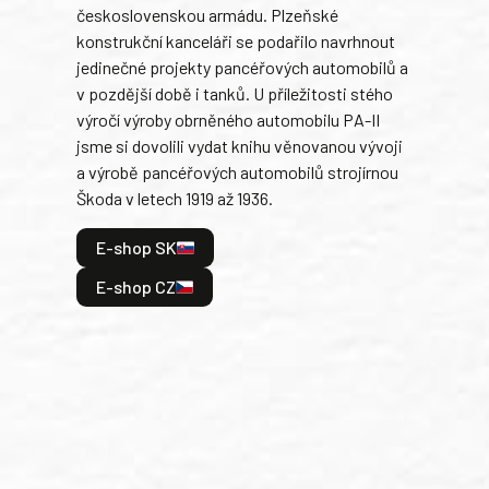
československou armádu. Plzeňské
Rusk
konstrukční kanceláři se podařilo navrhnout
armá
jedinečné projekty pancéřových automobilů a
stře
v pozdější době i tanků. U příležitosti stého
při 
výročí výroby obrněného automobilu PA-II
blíz
jsme si dovolili vydat knihu věnovanou vývoji
tank
a výrobě pancéřových automobilů strojírnou
v lé
Škoda v letech 1919 až 1936.
tak 
hrdi
E-shop SK
je: 
odeh
E-shop CZ
bitv
E
E