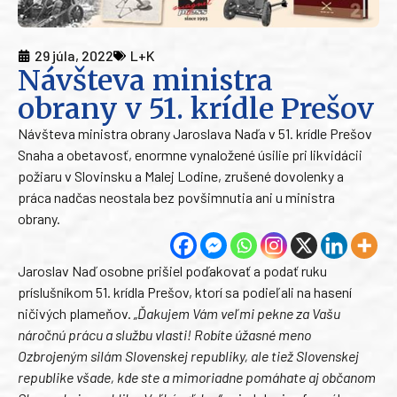
29 júla, 2022
L+K
Návšteva ministra
obrany v 51. krídle Prešov
Návšteva ministra obrany Jaroslava Naďa v 51. krídle Prešov
Snaha a obetavosť, enormne vynaložené úsilie pri likvidácii
požiaru v Slovinsku a Malej Lodine, zrušené dovolenky a
práca nadčas neostala bez povšimnutia ani u ministra
obrany.
Jaroslav Naď osobne prišiel poďakovať a podať ruku
príslušníkom 51. krídla Prešov, ktorí sa podieľali na hasení
ničivých plameňov.
„Ďakujem Vám veľmi pekne za Vašu
náročnú prácu a službu vlasti! Robíte úžasné meno
Ozbrojeným silám Slovenskej republiky, ale tiež Slovenskej
republike všade, kde ste a mimoriadne pomáhate aj občanom