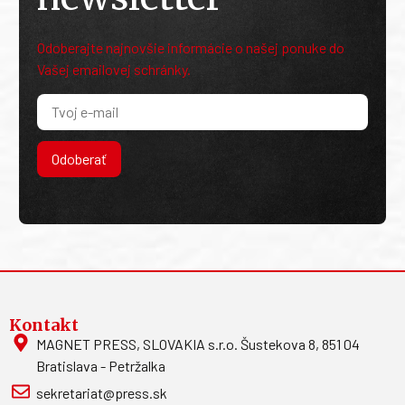
Odoberajte najnovšie informácie o našej ponuke do
Vašej emailovej schránky.
Odoberať
Kontakt
MAGNET PRESS, SLOVAKIA s.r.o. Šustekova 8, 851 04
Bratislava - Petržalka
sekretariat@press.sk