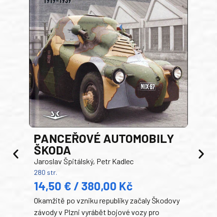
PANCEŘOVÉ AUTOMOBILY
ŠKODA
TA
Jaroslav Špitálský, Petr Kadlec
Ben
280 str.
352 s
14,50 € / 380,00 Kč
22
Okamžitě po vzniku republiky začaly Škodovy
Tank
závody v Plzni vyrábět bojové vozy pro
býva