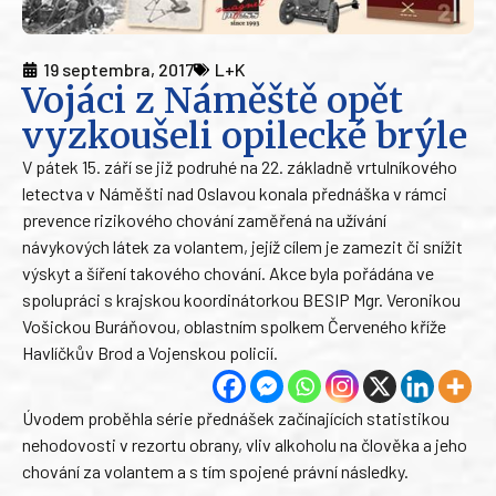
19 septembra, 2017
L+K
Vojáci z Náměště opět
vyzkoušeli opilecké brýle
V pátek 15. září se již podruhé na 22. základně vrtulníkového
letectva v Náměšti nad Oslavou konala přednáška v rámci
prevence rizikového chování zaměřená na užívání
návykových látek za volantem, jejíž cílem je zamezit či snížit
výskyt a šíření takového chování. Akce byla pořádána ve
spolupráci s krajskou koordinátorkou BESIP Mgr. Veronikou
Vošickou Buráňovou, oblastním spolkem Červeného kříže
Havlíčkův Brod a Vojenskou policií.
Úvodem proběhla série přednášek začínajících statistikou
nehodovosti v rezortu obrany, vliv alkoholu na člověka a jeho
chování za volantem a s tím spojené právní následky.