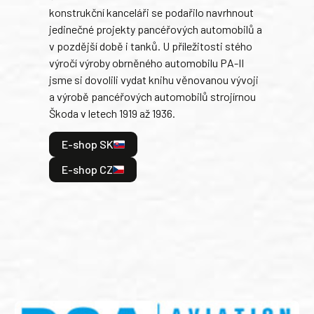
konstrukční kanceláři se podařilo navrhnout
armá
jedinečné projekty pancéřových automobilů a
stře
v pozdější době i tanků. U příležitosti stého
při 
výročí výroby obrněného automobilu PA-II
blíz
jsme si dovolili vydat knihu věnovanou vývoji
tank
a výrobě pancéřových automobilů strojírnou
v lé
Škoda v letech 1919 až 1936.
tak 
hrdi
E-shop SK
je: 
odeh
E-shop CZ
bitv
E
E