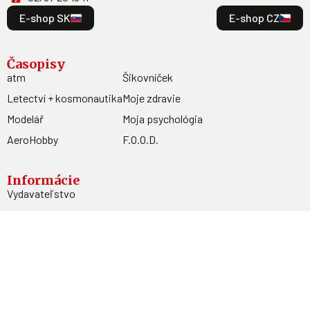
E-shop SK
E-shop CZ
Časopisy
atm
Šikovníček
Letectví + kosmonautika
Moje zdravie
Modelář
Moja psychológia
AeroHobby
F.O.O.D.
Informácie
Vydavateľstvo
Predplatné
Archív
Inzercia
GDPR
Kontakty