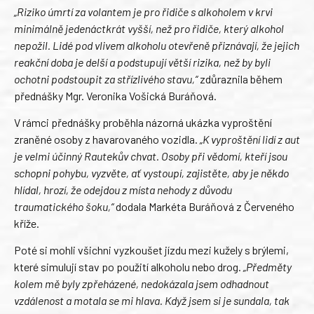
„Riziko úmrtí za volantem je pro řidiče s alkoholem v krvi
minimálně jedenáctkrát vyšší, než pro řidiče, který alkohol
nepožil. Lidé pod vlivem alkoholu otevřeně přiznávají, že jejich
reakční doba je delší a podstupují větší rizika, než by byli
ochotni podstoupit za střízlivého stavu,“
zdůraznila během
přednášky Mgr. Veronika Vošická Buráňová.
V rámci přednášky proběhla názorná ukázka vyproštění
zraněné osoby z havarovaného vozidla.
„K vyproštění lidí z aut
je velmi účinný Rautekův chvat. Osoby při vědomí, kteří jsou
schopni pohybu, vyzvěte, ať vystoupí, zajistěte, aby je někdo
hlídal, hrozí, že odejdou z místa nehody z důvodu
traumatického šoku,“
dodala Markéta Buráňová z Červeného
kříže.
Poté si mohli všichni vyzkoušet jízdu mezi kužely s brýlemi,
které simulují stav po použití alkoholu nebo drog.
„Předměty
kolem mě byly zpřeházené, nedokázala jsem odhadnout
vzdálenost a motala se mi hlava. Když jsem si je sundala, tak