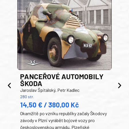
PANCEŘOVÉ AUTOMOBILY
ŠKODA
TA
Jaroslav Špitálský, Petr Kadlec
Ben
280 str.
352 s
14,50 € / 380,00 Kč
22
Okamžitě po vzniku republiky začaly Škodovy
Tank
závody v Plzni vyrábět bojové vozy pro
býva
československou armádu. Plzeňské
Rusk