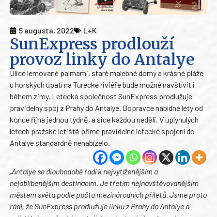
5 augusta, 2022
L+K
SunExpress prodlouží
provoz linky do Antalye
Ulice lemované palmami, staré malebné domy a krásné pláže
u horských úpatí na Turecké riviéře bude možné navštívit i
během zimy. Letecká společnost SunExpress prodlužuje
pravidelný spoj z Prahy do Antalye. Dopravce nabídne lety od
konce října jednou týdně, a sice každou neděli. V uplynulých
letech pražské letiště přímé pravidelné letecké spojení do
Antalye standardně nenabízelo.
„Antalye se dlouhodobě řadí k nejvytíženějším a
nejoblíbenějším destinacím. Je třetím nejnavštěvovanějším
městem světa podle počtu mezinárodních příletů. Jsme proto
rádi, že SunExpress prodlužuje linku z Prahy do Antalye a