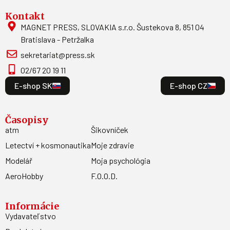
Kontakt
MAGNET PRESS, SLOVAKIA s.r.o. Šustekova 8, 851 04
Bratislava - Petržalka
sekretariat@press.sk
02/67 20 19 11
E-shop SK
E-shop CZ
Časopisy
atm
Šikovníček
Letectví + kosmonautika
Moje zdravie
Modelář
Moja psychológia
AeroHobby
F.O.O.D.
Informácie
Vydavateľstvo