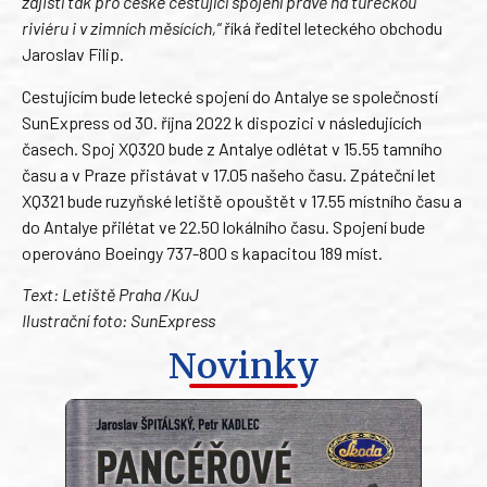
zajistí tak pro české cestující spojení právě na tureckou
riviéru i v zimních měsících,“
říká ředitel leteckého obchodu
Jaroslav Filip.
Cestujícím bude letecké spojení do Antalye se společností
SunExpress od 30. října 2022 k dispozici v následujících
časech. Spoj XQ320 bude z Antalye odlétat v 15.55 tamního
času a v Praze přistávat v 17.05 našeho času. Zpáteční let
XQ321 bude ruzyňské letiště opouštět v 17.55 místního času a
do Antalye přilétat ve 22.50 lokálního času. Spojení bude
operováno Boeingy 737-800 s kapacitou 189 míst.
Text: Letiště Praha /KuJ
Ilustrační foto: SunExpress
Novinky