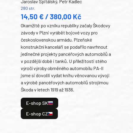
Jaroslav Špitálský, Petr Kadlec
Ben
280 str.
352 s
14,50 € / 380,00 Kč
22
Okamžitě po vzniku republiky začaly Škodovy
Tank
závody v Plzni vyrábět bojové vozy pro
býva
československou armádu. Plzeňské
Rusk
konstrukční kanceláři se podařilo navrhnout
armá
jedinečné projekty pancéřových automobilů a
stře
v pozdější době i tanků. U příležitosti stého
při 
výročí výroby obrněného automobilu PA-II
blíz
jsme si dovolili vydat knihu věnovanou vývoji
tank
a výrobě pancéřových automobilů strojírnou
v lé
Škoda v letech 1919 až 1936.
tak 
hrdi
E-shop SK
je: 
odeh
E-shop CZ
bitv
E