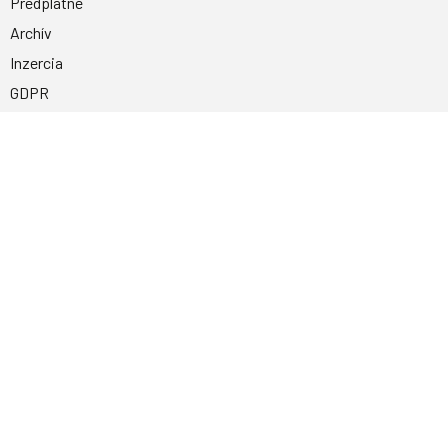
Predplatné
Archív
Inzercia
GDPR
Kontakty
Facebook
Magnetpress.online
© 2023 Všetky práva vyhradené. Dizajn a
programovanie: