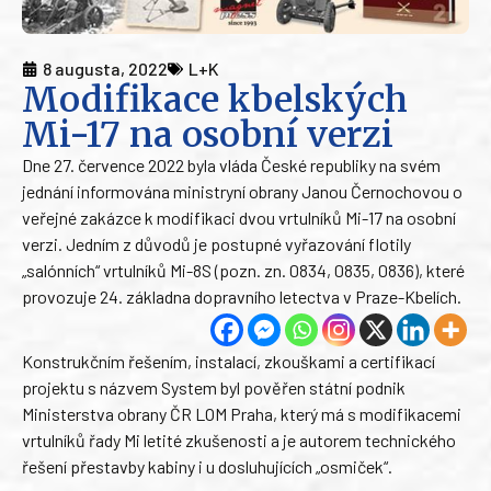
8 augusta, 2022
L+K
Modifikace kbelských
Mi-17 na osobní verzi
Dne 27. července 2022 byla vláda České republiky na svém
jednání informována ministryní obrany Janou Černochovou o
veřejné zakázce k modifikaci dvou vrtulníků Mi-17 na osobní
verzi. Jedním z důvodů je postupné vyřazování flotily
„salónních“ vrtulníků Mi-8S (pozn. zn. 0834, 0835, 0836), které
provozuje 24. základna dopravního letectva v Praze-Kbelích.
Konstrukčním řešením, instalací, zkouškami a certifikací
projektu s názvem System byl pověřen státní podnik
Ministerstva obrany ČR LOM Praha, který má s modifikacemi
vrtulníků řady Mi letité zkušenosti a je autorem technického
řešení přestavby kabiny i u dosluhujících „osmiček“.