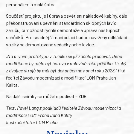
personálem a malá šatna.
Součástí projektu je i úprava osvětlení nákladové kabiny, dále
překonstruování upevnění standardních sklopných lavic
zaručující možnost rychlé demontáže a úprava nástupních
schůdků. Pro snadnější manipulaci budou navrženy odkládací
vozíky na demontované sedačky nebo lavice.
„Na prvním prototypu vrtulníku se již začalo pracovat. Jeho
modifikace by měla být hotova v polovině roku příštího. Druhý
z dvojice strojů by měl být dokončen na konci roku 2023,“
říká
ředitel Závodu modernizací a modifikací LOM Praha Jan
Kalita.
Na další snímky se můžete podívat –
ZDE
.
Text: Pavel Lang z podkladů ředitele Závodu modernizací a
modifikací LOM Praha Jana Kality
Ilustrační foto: LOM Praha