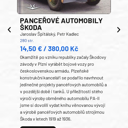
PANCEŘOVÉ AUTOMOBILY
ŠKODA
TA
Jaroslav Špitálský, Petr Kadlec
Ben
280 str.
352 s
14,50 € / 380,00 Kč
22
Okamžitě po vzniku republiky začaly Škodovy
Tank
závody v Plzni vyrábět bojové vozy pro
býva
československou armádu. Plzeňské
Rusk
konstrukční kanceláři se podařilo navrhnout
armá
jedinečné projekty pancéřových automobilů a
stře
v pozdější době i tanků. U příležitosti stého
při 
výročí výroby obrněného automobilu PA-II
blíz
jsme si dovolili vydat knihu věnovanou vývoji
tank
a výrobě pancéřových automobilů strojírnou
v lé
Škoda v letech 1919 až 1936.
tak 
hrdi