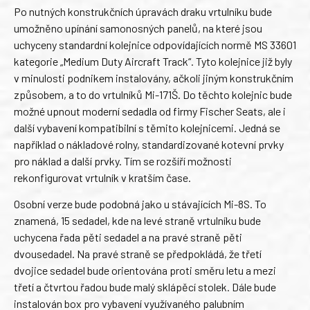
Po nutných konstrukčních úpravách draku vrtulníku bude
umožněno upínání samonosných panelů, na které jsou
uchyceny standardní kolejnice odpovídajících normě MS 33601
kategorie „Medium Duty Aircraft Track“. Tyto kolejnice již byly
v minulosti podnikem instalovány, ačkoli jiným konstrukčním
způsobem, a to do vrtulníků Mi-171Š. Do těchto kolejnic bude
možné upnout moderní sedadla od firmy Fischer Seats, ale i
další vybavení kompatibilní s těmito kolejnicemi. Jedná se
například o nákladové rolny, standardizované kotevní prvky
pro náklad a další prvky. Tím se rozšíří možnosti
rekonfigurovat vrtulník v kratším čase.
Osobní verze bude podobná jako u stávajících Mi-8S. To
znamená, 15 sedadel, kde na levé straně vrtulníku bude
uchycena řada pěti sedadel a na pravé straně pěti
dvousedadel. Na pravé straně se předpokládá, že třetí
dvojice sedadel bude orientována proti směru letu a mezi
třetí a čtvrtou řadou bude malý sklápěcí stolek. Dále bude
instalován box pro vybavení využívaného palubním