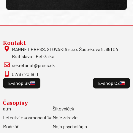
Kontakt
MAGNET PRESS, SLOVAKIA s.r.o. Šustekova 8, 851 04
Bratislava - Petržalka
sekretariat@press.sk
02/67 20 19 11
E-shop SK
E-shop CZ
Časopisy
atm
Šikovníček
Letectví + kosmonautika
Moje zdravie
Modelář
Moja psychológia