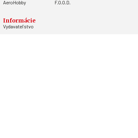
AeroHobby
F.O.O.D.
Informácie
Vydavateľstvo
Predplatné
Archív
Inzercia
GDPR
Kontakty
Facebook