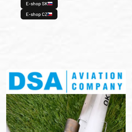
E-shop SK
je: 
odeh
E-shop CZ
bitv
E
E