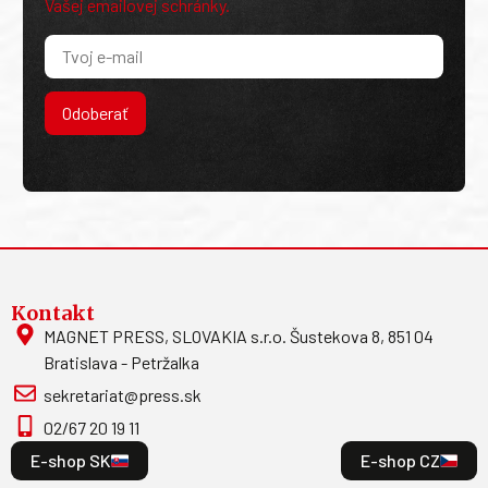
Vašej emailovej schránky.
Odoberať
Kontakt
MAGNET PRESS, SLOVAKIA s.r.o. Šustekova 8, 851 04
Bratislava - Petržalka
sekretariat@press.sk
02/67 20 19 11
E-shop SK
E-shop CZ