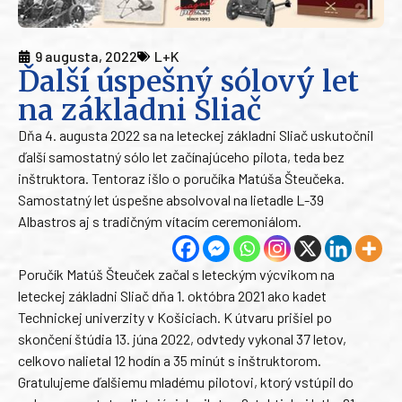
9 augusta, 2022
L+K
Ďalší úspešný sólový let
na základni Sliač
Dňa 4. augusta 2022 sa na leteckej základni Sliač uskutočnil
ďalší samostatný sólo let začínajúceho pilota, teda bez
inštruktora. Tentoraz išlo o poručíka Matúša Šteučeka.
Samostatný let úspešne absolvoval na lietadle L-39
Albastros aj s tradičným vítacím ceremoniálom.
Poručík Matúš Šteuček začal s leteckým výcvikom na
leteckej základni Sliač dňa 1. októbra 2021 ako kadet
Technickej univerzity v Košiciach. K útvaru prišiel po
skončení štúdia 13. júna 2022, odvtedy vykonal 37 letov,
celkovo nalietal 12 hodín a 35 minút s inštruktorom.
Gratulujeme ďalšiemu mladému pilotovi, ktorý vstúpil do