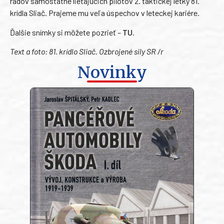
radov samostatne lietajúcich pilotov 2. taktickej letky 81.
krídla Sliač. Prajeme mu veľa úspechov v leteckej kariére.
Ďalšie snímky si môžete pozrieť –
TU
.
Text a foto: 81. krídlo Sliač, Ozbrojené sily SR /r
Novinky