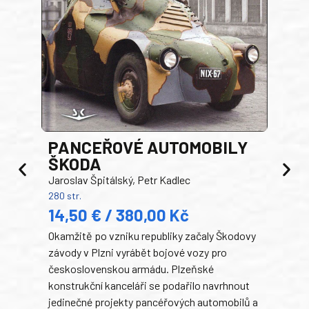
PANCEŘOVÉ AUTOMOBILY
ŠKODA
TA
Jaroslav Špitálský, Petr Kadlec
Ben
280 str.
352 s
14,50 € / 380,00 Kč
22
Okamžitě po vzniku republiky začaly Škodovy
Tank
závody v Plzni vyrábět bojové vozy pro
býva
československou armádu. Plzeňské
Rusk
konstrukční kanceláři se podařilo navrhnout
armá
jedinečné projekty pancéřových automobilů a
stře