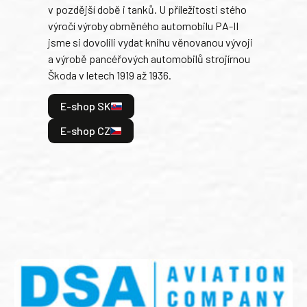
v pozdější době i tanků. U příležitosti stého
při 
výročí výroby obrněného automobilu PA-II
blíz
jsme si dovolili vydat knihu věnovanou vývoji
tank
a výrobě pancéřových automobilů strojírnou
v lé
Škoda v letech 1919 až 1936.
tak 
hrdi
E-shop SK
je: 
odeh
E-shop CZ
bitv
E
E