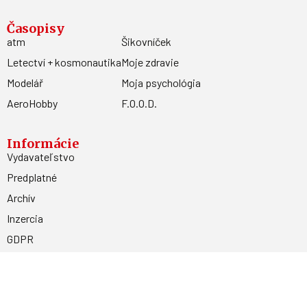
Časopisy
atm
Šikovníček
Letectví + kosmonautika
Moje zdravie
Modelář
Moja psychológia
AeroHobby
F.O.O.D.
Informácie
Vydavateľstvo
Predplatné
Archív
Inzercia
GDPR
Kontakty