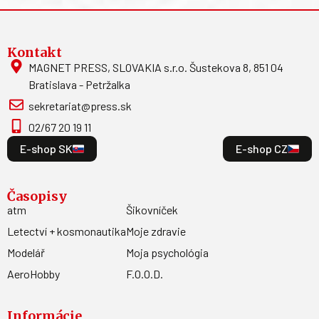
Kontakt
MAGNET PRESS, SLOVAKIA s.r.o. Šustekova 8, 851 04
Bratislava - Petržalka
sekretariat@press.sk
02/67 20 19 11
E-shop SK
E-shop CZ
Časopisy
atm
Šikovníček
Letectví + kosmonautika
Moje zdravie
Modelář
Moja psychológia
AeroHobby
F.O.O.D.
Informácie