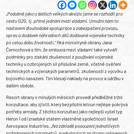
„Podobně jako u dalších velkých akvizic jsme se rozhodli pro
cestu G2G, tj. přímé jednání mezi vládami. Umožní nám to
nastavení dlouhodobé spolupráce a zabezpečení provozu,
oprav a dodávek náhradních dílů dodávané vojenské techniky
po celou dobu životnosti,“
říká ministryně obrany Jana
Černochová s tím, že smlouva mezi vládami také vytváří
podmínky pro získání zkušeností z používání vojenské
techniky u ozbrojených sil příslušné země, včetně ověření
technických a vojenských parametrů, zkušeností z výcviku a
bojového nasazení. Tím klesají náklady na provoz a údržbu v
dalším období.
Resort obrany v minulých měsících provedl předběžné tržní
konzultace, aby zjistil, který bezpilotní letoun nejlépe pokrývá
potřeby armády. Z těchto konzultací jako nejlepší vyšel typ
Heron 1 od izraelské státem vlastněné společnosti Israel
Aerospace Industries.
„Na základě posouzení jednotlivých
požadovaných parametrů, poskytnutých ze strany oslovených