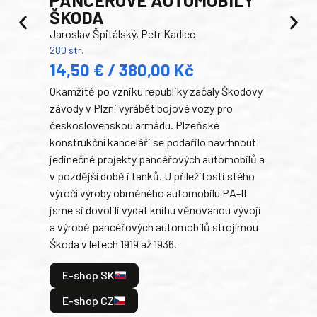
ŠKODA
TA
Jaroslav Špitálský, Petr Kadlec
Ben
280 str.
352 s
14,50 € / 380,00 Kč
22
Okamžitě po vzniku republiky začaly Škodovy
Tank
závody v Plzni vyrábět bojové vozy pro
býva
československou armádu. Plzeňské
Rusk
konstrukční kanceláři se podařilo navrhnout
armá
jedinečné projekty pancéřových automobilů a
stře
v pozdější době i tanků. U příležitosti stého
při 
výročí výroby obrněného automobilu PA-II
blíz
jsme si dovolili vydat knihu věnovanou vývoji
tank
a výrobě pancéřových automobilů strojírnou
v lé
Škoda v letech 1919 až 1936.
tak 
hrdi
E-shop SK
je: 
odeh
E-shop CZ
bitv