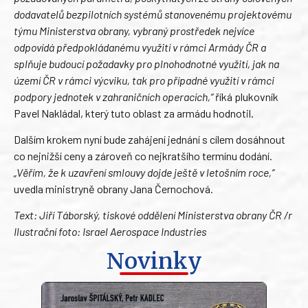
dodavatelů bezpilotních systémů stanovenému projektovému
týmu Ministerstva obrany, vybraný prostředek nejvíce
odpovídá předpokládanému využití v rámci Armády ČR a
splňuje budoucí požadavky pro plnohodnotné využití, jak na
území ČR v rámci výcviku, tak pro případné využití v rámci
podpory jednotek v zahraničních operacích,“
říká plukovník
Pavel Nakládal, který tuto oblast za armádu hodnotil.
Dalším krokem nyní bude zahájení jednání s cílem dosáhnout
co nejnižší ceny a zároveň co nejkratšího termínu dodání.
„Věřím, že k uzavření smlouvy dojde ještě v letošním roce,“
uvedla ministryně obrany Jana Černochová.
Text: Jiří Táborský, tiskové oddělení Ministerstva obrany ČR /r
Ilustrační foto: Israel Aerospace Industries
Novinky