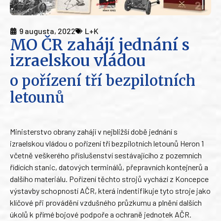
9 augusta, 2022
L+K
MO ČR zahájí jednání s
izraelskou vládou
o pořízení tří bezpilotních
letounů
Ministerstvo obrany zahájí v nejbližší době jednání s
izraelskou vládou o pořízení tří bezpilotních letounů Heron 1
včetně veškerého příslušenství sestávajícího z pozemních
řídících stanic, datových terminálů, přepravních kontejnerů a
dalšího materiálu. Pořízení těchto strojů vychází z Koncepce
výstavby schopností AČR, která indentifikuje tyto stroje jako
klíčové při provádění vzdušného průzkumu a plnění dalších
úkolů k přímé bojové podpoře a ochraně jednotek AČR.