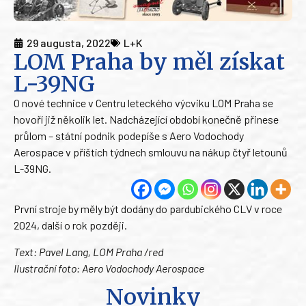
29 augusta, 2022
L+K
LOM Praha by měl získat
L-39NG
O nové technice v Centru leteckého výcviku LOM Praha se
hovoří již několik let. Nadcházející období konečně přinese
průlom – státní podnik podepíše s Aero Vodochody
Aerospace v příštích týdnech smlouvu na nákup čtyř letounů
L-39NG.
První stroje by měly být dodány do pardubického CLV v roce
2024, další o rok později.
Text: Pavel Lang, LOM Praha /red
Ilustrační foto: Aero Vodochody Aerospace
Novinky