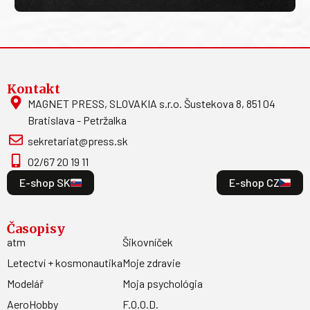
Kontakt
MAGNET PRESS, SLOVAKIA s.r.o. Šustekova 8, 851 04
Bratislava - Petržalka
sekretariat@press.sk
02/67 20 19 11
E-shop SK
E-shop CZ
Časopisy
atm
Šikovníček
Letectví + kosmonautika
Moje zdravie
Modelář
Moja psychológia
AeroHobby
F.O.O.D.