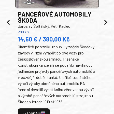
PANCEŘOVÉ AUTOMOBILY
ŠKODA
TA
Jaroslav Špitálský, Petr Kadlec
Ben
280 str.
352 s
14,50 € / 380,00 Kč
22
Okamžitě po vzniku republiky začaly Škodovy
Tank
závody v Plzni vyrábět bojové vozy pro
býva
československou armádu. Plzeňské
Rusk
konstrukční kanceláři se podařilo navrhnout
armá
jedinečné projekty pancéřových automobilů a
stře
v pozdější době i tanků. U příležitosti stého
při 
výročí výroby obrněného automobilu PA-II
blíz
jsme si dovolili vydat knihu věnovanou vývoji
tank
a výrobě pancéřových automobilů strojírnou
v lé
Škoda v letech 1919 až 1936.
tak 
hrdi
E-shop SK