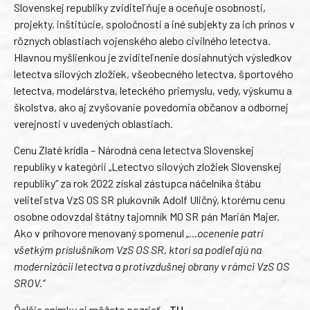
Slovenskej republiky zviditeľňuje a oceňuje osobnosti,
projekty, inštitúcie, spoločnosti a iné subjekty za ich prínos v
rôznych oblastiach vojenského alebo civilného letectva.
Hlavnou myšlienkou je zviditeľnenie dosiahnutých výsledkov
letectva silových zložiek, všeobecného letectva, športového
letectva, modelárstva, leteckého priemyslu, vedy, výskumu a
školstva, ako aj zvyšovanie povedomia občanov a odbornej
verejnosti v uvedených oblastiach.
Cenu Zlaté krídla – Národná cena letectva Slovenskej
republiky v kategórii „Letectvo silových zložiek Slovenskej
republiky“ za rok 2022 získal zástupca náčelníka štábu
veliteľstva VzS OS SR plukovník Adolf Uličný, ktorému cenu
osobne odovzdal štátny tajomník MO SR pán Marián Majer.
Ako v príhovore menovaný spomenul
„…ocenenie patrí
všetkým príslušníkom VzS OS SR, ktorí sa podieľajú na
modernizácií letectva a protivzdušnej obrany v rámci VzS OS
SROV.“
Ďalšie snímky si môžete pozrieť –
TU
.