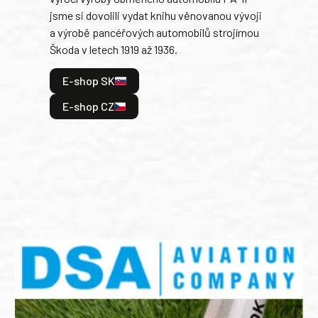
jsme si dovolili vydat knihu věnovanou vývoji
tank
a výrobě pancéřových automobilů strojírnou
v lé
Škoda v letech 1919 až 1936.
tak 
hrdi
E-shop SK
je: 
odeh
E-shop CZ
bitv
E
E