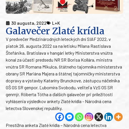
30 augusta, 2022
L+K
Galavečer Zlaté krídla
V predvečer Medzinárodných leteckých dní SIAF 2022, v
piatok 26. augusta 2022 sa na letisku Milana Rastislava
Štefánika, Bratislava v hangári letky Ministerstva vnútra
konal za účasti predsedu NR SR Borisa Kollára, ministra
vnútra SR Romana Mikulca, štátneho tajomníka ministerstva
obrany SR Mariána Majera a štátnej tajomníčky ministerstva
dopravy a výstavby Kataríny Brunckove, zástupcu náčelníka
GŠ OS SR genpor. Ľubomíra Svobodu, veliteľa VzS OS SR
genmjr. Róberta Tótha a ďalších galavečer pri príležitosti
vyhlásenia výsledkov ankety Zlaté krídla - Národná cena
letectva Slovenskej republiky.
Prestížna anketa Zlaté krídla – Národná cena letectva