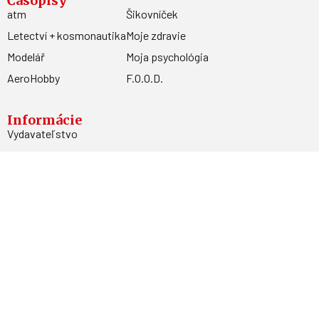
Časopisy
atm
Šikovníček
Letectví + kosmonautika
Moje zdravie
Modelář
Moja psychológia
AeroHobby
F.O.O.D.
Informácie
Vydavateľstvo
Predplatné
Archív
Inzercia
GDPR
Kontakty