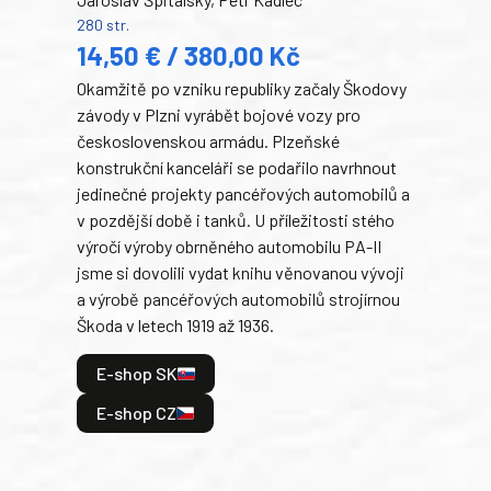
Ben
280 str.
352 s
14,50 € / 380,00 Kč
22
Okamžitě po vzniku republiky začaly Škodovy
Tank
závody v Plzni vyrábět bojové vozy pro
býva
československou armádu. Plzeňské
Rusk
konstrukční kanceláři se podařilo navrhnout
armá
jedinečné projekty pancéřových automobilů a
stře
v pozdější době i tanků. U příležitosti stého
při 
výročí výroby obrněného automobilu PA-II
blíz
jsme si dovolili vydat knihu věnovanou vývoji
tank
a výrobě pancéřových automobilů strojírnou
v lé
Škoda v letech 1919 až 1936.
tak 
hrdi
E-shop SK
je: 
odeh
E-shop CZ
bitv
E