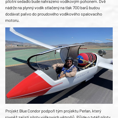
pilotní sedadlo bude nahrazeno vodíkovým pohonem. Dvě
nádrže na plynný vodík stlačený na tlak 700 barů budou
dodávat palivo do proudového vodíkového spalovacího
motoru.
Projekt Blue Condor podpoří tým projektu Perlan, který
rovněž zajistí piloty výškových větroňů. Půjde o tytéž piloty,