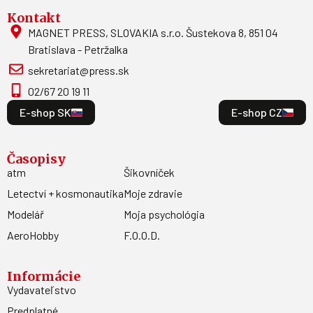
Kontakt
MAGNET PRESS, SLOVAKIA s.r.o. Šustekova 8, 851 04
Bratislava - Petržalka
sekretariat@press.sk
02/67 20 19 11
E-shop SK
E-shop CZ
Časopisy
atm
Šikovníček
Letectví + kosmonautika
Moje zdravie
Modelář
Moja psychológia
AeroHobby
F.O.O.D.
Informácie
Vydavateľstvo
Predplatné