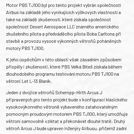
Motor PBS TJ100 byl pro tento projekt vybrán společností
Airbus na základě jeho vynikajících výškových vlastností a
také na základě zkušeností, které získala společnost
společnost Desert Aerospace LLC známého amerického
zkušebního pilota a předváděcího pilota Boba Carltona při
stavbě a provozu vysoce výkonných větroňů poháněných
motory PBS TJ100.
K jeho úspěchům v této oblasti však zásadním způsobem
přispěly i zkušenosti, které PBS Velká Bíteš získala během
dlouhodobého programu testování motoru PBS TJ100 na
větroni Let L-13 Blaník.
Jeden z dvojice větroňů Schempp-Hirth Arcus J
připravených pro tento projekt bude v konfiguraci klasického
vysokovýkonného větroně vybaveného zatahovatelným
pomocným proudovým motorem PBS TJ100, který umožňuje
větroni samovolně vzlétat a překonávat dlouhé tratě. Druhý
větroň Arcus J bude upraven inženýry Airbusu, přičemž zadní