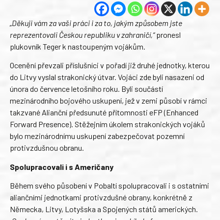
„Děkuji vám za vaši práci i za to, jakým způsobem jste
reprezentovali Českou republiku v zahraničí,“
pronesl
plukovník Teger k nastoupeným vojákům.
Ocenění převzali příslušníci v pořadí již druhé jednotky, kterou
do Litvy vyslal strakonický útvar. Vojáci zde byli nasazeni od
února do července letošního roku. Byli součástí
mezinárodního bojového uskupení, jež v zemi působí v rámci
takzvané Alianční předsunuté přítomnosti eFP (Enhanced
Forward Presence). Stěžejním úkolem strakonických vojáků
bylo mezinárodnímu uskupení zabezpečovat pozemní
protivzdušnou obranu.
Spolupracovali i s Američany
Během svého působení v Pobaltí spolupracovali i s ostatními
aliančními jednotkami protivzdušné obrany, konkrétně z
Německa, Litvy, Lotyšska a Spojených států amerických.