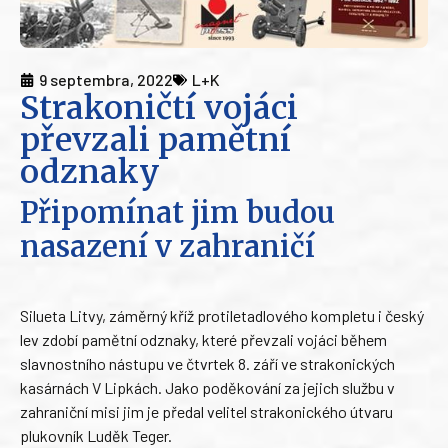
9 septembra, 2022
L+K
Strakoničtí vojáci
převzali pamětní
odznaky
Připomínat jim budou
nasazení v zahraničí
Silueta Litvy, záměrný kříž protiletadlového kompletu i český
lev zdobí pamětní odznaky, které převzali vojáci během
slavnostního nástupu ve čtvrtek 8. září ve strakonických
kasárnách V Lipkách. Jako poděkování za jejich službu v
zahraniční misi jim je předal velitel strakonického útvaru
plukovník Luděk Teger.