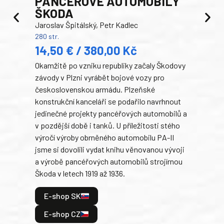
PANCEŘOVÉ AUTOMOBILY
ŠKODA
TA
Jaroslav Špitálský, Petr Kadlec
Ben
280 str.
352 s
14,50 € / 380,00 Kč
22
Okamžitě po vzniku republiky začaly Škodovy
Tank
závody v Plzni vyrábět bojové vozy pro
býva
československou armádu. Plzeňské
Rusk
konstrukční kanceláři se podařilo navrhnout
armá
jedinečné projekty pancéřových automobilů a
stře
v pozdější době i tanků. U příležitosti stého
při 
výročí výroby obrněného automobilu PA-II
blíz
jsme si dovolili vydat knihu věnovanou vývoji
tank
a výrobě pancéřových automobilů strojírnou
v lé
Škoda v letech 1919 až 1936.
tak 
hrdi
E-shop SK
je: 
odeh
E-shop CZ
bitv