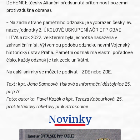
DEFENCE (česky Alianční předsunutá přítomnost pozemní
protivzdušná obrana).
– Na zadní straně pamětního odznaku je vyobrazen český lev,
název jednotky 2. ÚKOLOVÉ USKUPENÍ AČR EFP GBAD
LITVA a rok 2022, ve kterém byla jednotka nasazena v
zahraniční misi. Výtvarnou podobu odznaku navrhl Vojenský
historický ústav Praha. Pamětní odznak má vlastní pořadové
číslo, každý odznak je tak zcela unikátní.
Na další snímky se můžete podívat –
ZDE
nebo
ZDE
.
Text: kpt. Jana Samcová, tisková a informační důstojnice 25.
plrp /r
Foto: autorka, Pavel Kozák a kpt. Tereza Kabourková, 25.
protiletadlový raketový pluk Strakonice
Novinky