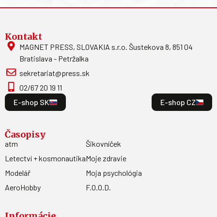
Kontakt
MAGNET PRESS, SLOVAKIA s.r.o. Šustekova 8, 851 04
Bratislava - Petržalka
sekretariat@press.sk
02/67 20 19 11
E-shop SK
E-shop CZ
Časopisy
atm
Šikovníček
Letectví + kosmonautika
Moje zdravie
Modelář
Moja psychológia
AeroHobby
F.O.O.D.
Informácie