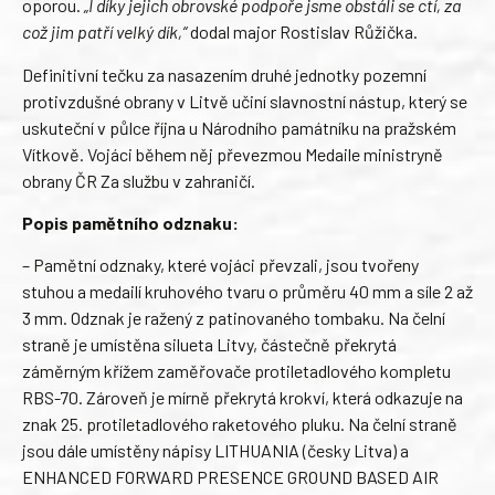
oporou.
„I díky jejich obrovské podpoře jsme obstáli se ctí, za
což jim patří velký dík,“
dodal major Rostislav Růžička.
Definitivní tečku za nasazením druhé jednotky pozemní
protivzdušné obrany v Litvě učiní slavnostní nástup, který se
uskuteční v půlce října u Národního památníku na pražském
Vítkově. Vojáci během něj převezmou Medaile ministryně
obrany ČR Za službu v zahraničí.
Popis pamětního odznaku:
– Pamětní odznaky, které vojáci převzali, jsou tvořeny
stuhou a medailí kruhového tvaru o průměru 40 mm a síle 2 až
3 mm. Odznak je ražený z patinovaného tombaku. Na čelní
straně je umístěna silueta Litvy, částečně překrytá
záměrným křížem zaměřovače protiletadlového kompletu
RBS-70. Zároveň je mírně překrytá krokví, která odkazuje na
znak 25. protiletadlového raketového pluku. Na čelní straně
jsou dále umístěny nápisy LITHUANIA (česky Litva) a
ENHANCED FORWARD PRESENCE GROUND BASED AIR