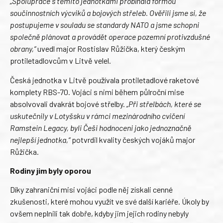
„Spolupráce s těmito jednotkami probíhala formou
součinnostních výcviků a bojových střeleb. Ověřili jsme si, že
postupujeme v souladu se standardy NATO a jsme schopni
společně plánovat a provádět operace pozemní protivzdušné
obrany,“
uvedl major Rostislav Růžička, který českým
protiletadlovcům v Litvě velel.
Česká jednotka v Litvě používala protiletadlové raketové
komplety RBS-70. Vojáci s nimi během půlroční mise
absolvovali dvakrát bojové střelby.
„Při střelbách, které se
uskutečnily v Lotyšsku v rámci mezinárodního cvičení
Ramstein Legacy, byli Češi hodnoceni jako jednoznačně
nejlepší jednotka,“
potvrdil kvality českých vojáků major
Růžička.
Rodiny jim byly oporou
Díky zahraniční misi vojáci podle něj získali cenné
zkušenosti, které mohou využít ve své další kariéře. Úkoly by
ovšem neplnili tak dobře, kdyby jim jejich rodiny nebyly