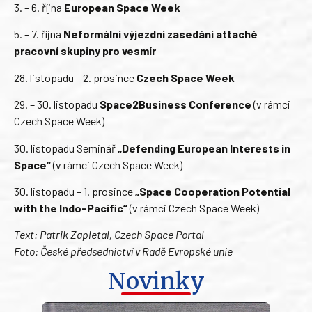
3. – 6. října
European Space Week
5. – 7. října
Neformální výjezdní zasedání attaché
pracovní skupiny pro vesmír
28. listopadu – 2. prosince
Czech Space Week
29. – 30. listopadu
Space2Business Conference
(v rámci
Czech Space Week)
30. listopadu Seminář
„Defending European Interests in
Space“
(v rámci Czech Space Week)
30. listopadu – 1. prosince
„Space Cooperation Potential
with the Indo-Pacific“
(v rámci Czech Space Week)
Text: Patrik Zapletal, Czech Space Portal
Foto: České předsednictví v Radě Evropské unie
Novinky