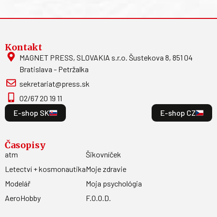
Kontakt
MAGNET PRESS, SLOVAKIA s.r.o. Šustekova 8, 851 04
Bratislava - Petržalka
sekretariat@press.sk
02/67 20 19 11
E-shop SK
E-shop CZ
Časopisy
atm
Šikovníček
Letectví + kosmonautika
Moje zdravie
Modelář
Moja psychológia
AeroHobby
F.O.O.D.