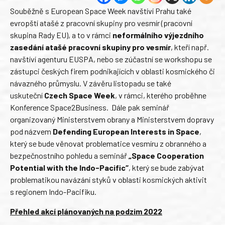
Souběžně s European Space Week navštíví Prahu také
evropští atašé z pracovní skupiny pro vesmír (pracovní
skupina Rady EU), a to v rámci
neformálního výjezdního
zasedání atašé pracovní skupiny pro vesmír
, kteří např.
navštíví agenturu EUSPA, nebo se zúčastní se workshopu se
zástupci českých firem podnikajících v oblasti kosmického či
návazného průmyslu. V závěru listopadu se také
uskuteční
Czech Space Week
, v rámci, kterého proběhne
Konference Space2Business. Dále pak seminář
organizovaný Ministerstvem obrany a Ministerstvem dopravy
pod názvem
Defending European Interests in Space
,
který se bude věnovat problematice vesmíru z obranného a
bezpečnostního pohledu a seminář
„Space Cooperation
Potential with the Indo-Pacific“
, který se bude zabývat
problematikou navázání styků v oblasti kosmických aktivit
s regionem Indo-Pacifiku.
Přehled akcí plánovaných na podzim 2022