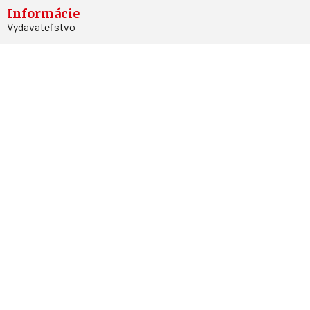
Informácie
Vydavateľstvo
Predplatné
Archív
Inzercia
GDPR
Kontakty
Facebook
Magnetpress.online
© 2023 Všetky práva vyhradené. Dizajn a