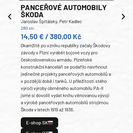
PANCEŘOVÉ AUTOMOBILY
ŠKODA
TA
Jaroslav Špitálský, Petr Kadlec
Ben
280 str.
352 s
14,50 € / 380,00 Kč
22
Okamžitě po vzniku republiky začaly Škodovy
Tank
závody v Plzni vyrábět bojové vozy pro
býva
československou armádu. Plzeňské
Rusk
konstrukční kanceláři se podařilo navrhnout
armá
jedinečné projekty pancéřových automobilů a
stře
v pozdější době i tanků. U příležitosti stého
při 
výročí výroby obrněného automobilu PA-II
blíz
jsme si dovolili vydat knihu věnovanou vývoji
tank
a výrobě pancéřových automobilů strojírnou
v lé
Škoda v letech 1919 až 1936.
tak 
hrdi
E-shop SK
je: 
odeh