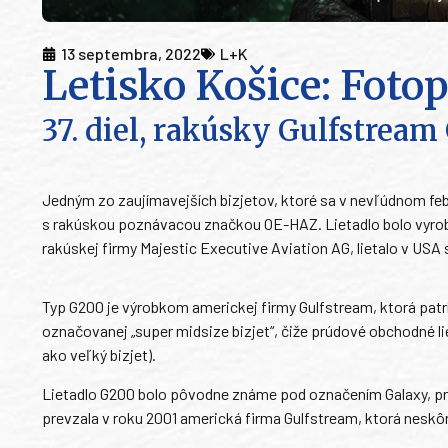
13 septembra, 2022
L+K
Letisko Košice: Foto
37. diel, rakúsky Gulfstream
Jedným zo zaujímavejších bizjetov, ktoré sa v nevľúdnom feb
s rakúskou poznávacou značkou OE-HAZ. Lietadlo bolo vyroben
rakúskej firmy Majestic Executive Aviation AG, lietalo v U
Typ G200 je výrobkom americkej firmy Gulfstream, ktorá patr
označovanej „super midsize bizjet“, čiže prúdové obchodné liet
ako veľký bizjet).
Lietadlo G200 bolo pôvodne známe pod označením Galaxy, pret
prevzala v roku 2001 americká firma Gulfstream, ktorá neskô