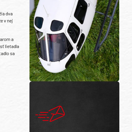
žia dva
e v nej
darom a
ť lietadla
tadlo sa