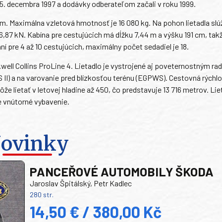
 25. decembra 1997 a dodávky odberateľom začali v roku 1999.
3 m. Maximálna vzletová hmotnosť je 16 080 kg. Na pohon lietadla slú
 kN. Kabína pre cestujúcich má dĺžku 7,44 m a výšku 191 cm, takž
 pre 4 až 10 cestujúcich, maximálny počet sedadiel je 18.
ll Collins ProLine 4. Lietadlo je vystrojené aj poveternostným ra
 II) a na varovanie pred blízkosťou terénu (EGPWS). Cestovná rýchlos
e lietať v letovej hladine až 450, čo predstavuje 13 716 metrov. Lie
je vnútorné vybavenie.
ovinky
PANCEŘOVÉ AUTOMOBILY ŠKODA
Jaroslav Špitálský, Petr Kadlec
280 str.
14,50 € / 380,00 Kč