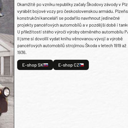
Okamžitě po vzniku republiky začaly Škodovy závody v Plz
vyrábět bojové vozy pro československou armádu. Plzeň
konstrukční kanceláři se podařilo navrhnout jedinečné
projekty pancéřových automobilů a v pozdější době i tank
U příležitosti stého výročí výroby obrněného automobilu P
II jsme si dovolili vydat knihu věnovanou vývoji a výrobě
pancéřových automobilů strojírnou Škoda v letech 1919 až
1936.
E-shop SK
E-shop CZ