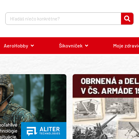
AeroHobby
Šikovníček
Moje zdravi