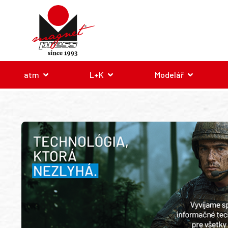
atm
L+K
Modelář