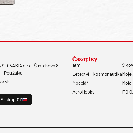
Časopisy
atm
Šikov
LOVAKIA s.r.o. Šustekova 8,
 - Petržalka
Letectví + kosmonautika
Moje 
ss.sk
Modelář
Moja 
AeroHobby
F.O.O
E-shop CZ