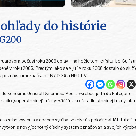
pohľady do histórie
 G200
ruárovom počasí roku 2009 objavili na kočickom letisku, bol Gulfs
é v roku 2005. Predtým, ako sa v júli v roku 2008 dostalo do služi
SA s poznávacími značkami N702GA a N601DV.
í do koncernu General Dynamics. Podľa výrobcu patrí do kategórie
adlo „superstrednej“ triedy (väčšie ako lietadlo strednej triedy, ale
ože ho vyvinula a dodnes vyrába izraelská spoločnosť IAI. Túto fi
r vytvorila nový jednotný číselný systém označovania svojich výrob