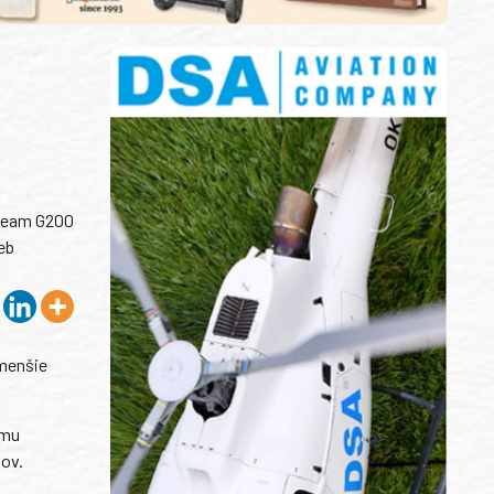
tream G200
eb
 menšie
rmu
kov.