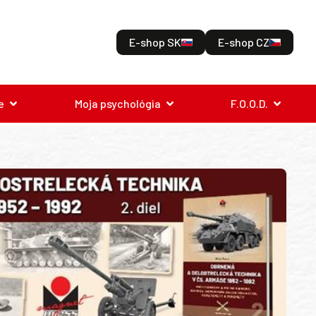
E-shop SK
E-shop CZ
e
Moja psychológia
F.O.O.D.