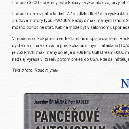
Lietadlo G200 – či vtedy ešte Galaxy – vykonalo svoj prvý let
Lietadlo má rozpätie krídiel 17,7 m, dĺžku 18,97 m a výšku 6,5
prúdové motory typu PW306A, každý s maximálnym ťahom 26,87
možno pohodlne stáť. Kabína môže byť v salónnom usporiadaní
V modernom kokpite sú veľké farebné displeje systému Rockwe
systémami na varovanie pred kolíziou s inými lietadlami (TCAS
je 752 km/h, maximálny dolet je 6 708 km. Gulfstream G200 môž
naďalej vyrába v Izraeli, potom preletí do USA, kde sa inštalu
Text a foto: Rado Mlýnek
N