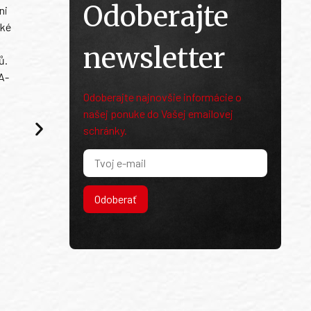
Odoberajte
ni
ské
newsletter
ů.
A-
Odoberajte najnovšie informácie o
našej ponuke do Vašej emailovej
schránky.
Odoberať