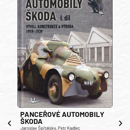
PANCEŘOVÉ AUTOMOBILY
ŠKODA
TA
Jaroslav Špitálský, Petr Kadlec
Ben