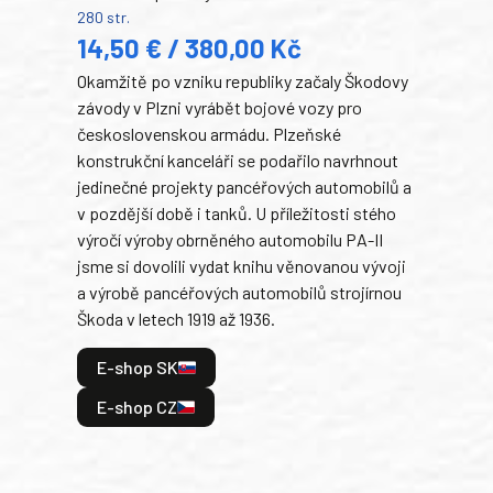
280 str.
352 s
14,50 € / 380,00 Kč
22
Okamžitě po vzniku republiky začaly Škodovy
Tank
závody v Plzni vyrábět bojové vozy pro
býva
československou armádu. Plzeňské
Rusk
konstrukční kanceláři se podařilo navrhnout
armá
jedinečné projekty pancéřových automobilů a
stře
v pozdější době i tanků. U příležitosti stého
při 
výročí výroby obrněného automobilu PA-II
blíz
jsme si dovolili vydat knihu věnovanou vývoji
tank
a výrobě pancéřových automobilů strojírnou
v lé
Škoda v letech 1919 až 1936.
tak 
hrdi
E-shop SK
je: 
odeh
E-shop CZ
bitv
E