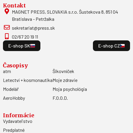
Kontakt
MAGNET PRESS, SLOVAKIA s.r.o. Šustekova 8, 851 04
Bratislava - Petržalka
sekretariat@press.sk
02/67 20 19 11
E-shop SK
E-shop CZ
Časopisy
atm
Šikovníček
Letectví + kosmonautika
Moje zdravie
Modelář
Moja psychológia
AeroHobby
F.O.O.D.
Informácie
Vydavateľstvo
Predplatné