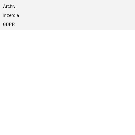
Archív
Inzercia
GDPR
Kontakty
Facebook
Magnetpress.online
© 2023 Všetky práva vyhradené. Dizajn a
programovanie: