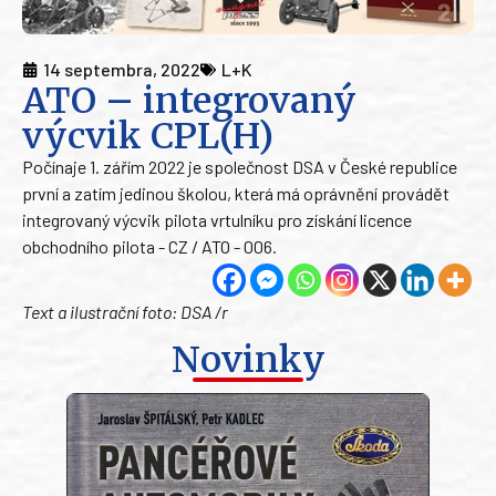
14 septembra, 2022
L+K
ATO – integrovaný
výcvik CPL(H)
Počínaje 1. zářím 2022 je společnost DSA v České republice
první a zatím jedinou školou, která má oprávnění provádět
integrovaný výcvik pilota vrtulníku pro získání licence
obchodního pilota - CZ / ATO - 006.
Text a ilustrační foto: DSA /r
Novinky