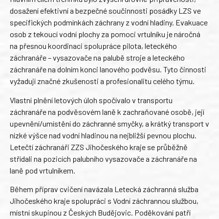
dosažení efektivní a bezpečné součinnosti posádky LZS ve
specifických podmínkách záchrany z vodní hladiny. Evakuace
osob z tekoucí vodní plochy za pomoci vrtulníku je náročná
na přesnou koordinaci spolupráce pilota, leteckého
záchranáře – vysazovače na palubě stroje a leteckého
záchranáře na dolním konci lanového podvěsu. Tyto činnosti
vyžadují značné zkušenosti a profesionalitu celého týmu.
Vlastní plnění letových úloh spočívalo v transportu
záchranáře na podvěsovém laně k zachraňované osobě, její
upevnění/umístění do záchranné smyčky, a krátký transport v
nízké výšce nad vodní hladinou na nejbližší pevnou plochu.
Letečtí záchranáři ZZS Jihočeského kraje se průběžně
střídali na pozicích palubního vysazovače a záchranáře na
laně pod vrtulníkem.
Během příprav cvičení navázala Letecká záchranná služba
Jihočeského kraje spolupráci s Vodní záchrannou službou,
místní skupinou z Českých Budějovic. Poděkování patří