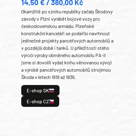
14,50 € / 380,00 Kč
22
Okamžitě po vzniku republiky začaly Škodovy
Tank
závody v Plzni vyrábět bojové vozy pro
býva
československou armádu. Plzeňské
Rusk
konstrukční kanceláři se podařilo navrhnout
armá
jedinečné projekty pancéřových automobilů a
stře
v pozdější době i tanků. U příležitosti stého
při 
výročí výroby obrněného automobilu PA-II
blíz
jsme si dovolili vydat knihu věnovanou vývoji
tank
a výrobě pancéřových automobilů strojírnou
v lé
Škoda v letech 1919 až 1936.
tak 
hrdi
E-shop SK
je: 
odeh
E-shop CZ
bitv
E
E