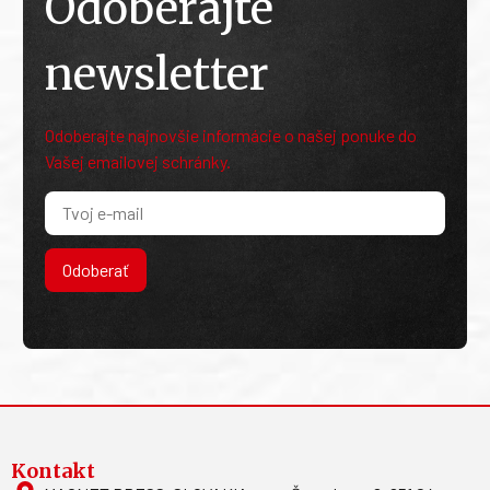
Odoberajte
newsletter
Odoberajte najnovšie informácie o našej ponuke do
Vašej emailovej schránky.
Odoberať
Kontakt