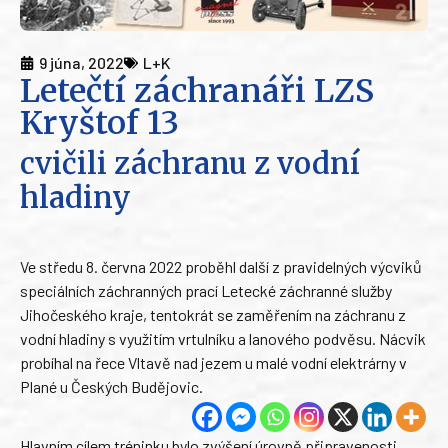
9 júna, 2022
L+K
Letečtí záchranáři LZS
Kryštof 13
cvičili záchranu z vodní
hladiny
Ve středu 8. června 2022 proběhl další z pravidelných výcviků
speciálních záchranných prací Letecké záchranné služby
Jihočeského kraje, tentokrát se zaměřením na záchranu z
vodní hladiny s využitím vrtulníku a lanového podvěsu. Nácvik
probíhal na řece Vltavě nad jezem u malé vodní elektrárny v
Plané u Českých Budějovic.
Hlavním cílem tréninku bylo zvýšení úrovně připravenosti,