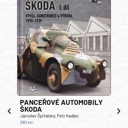
PANCEŘOVÉ AUTOMOBILY
ŠKODA
TA
Jaroslav Špitálský, Petr Kadlec
Ben
280 str.
352 s