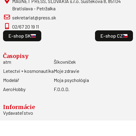
MAGNET PRESS, SLOVAKIA s.r.o. Šustekova 8, 851 04
Bratislava - Petržalka
sekretariat@press.sk
02/67 20 19 11
E-shop SK
E-shop CZ
Časopisy
atm
Šikovníček
Letectví + kosmonautika
Moje zdravie
Modelář
Moja psychológia
AeroHobby
F.O.O.D.
Informácie
Vydavateľstvo
Predplatné
Archív