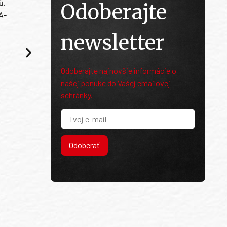
ů.
Odoberajte
A-
newsletter
Odoberajte najnovšie informácie o
našej ponuke do Vašej emailovej
schránky.
Odoberať