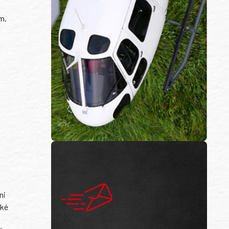
m,
ni
ské