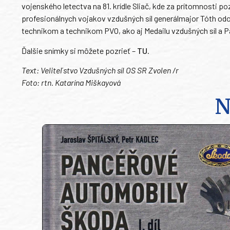
vojenského letectva na 81. krídle Sliač, kde za prítomnosti po
profesionálnych vojakov vzdušných síl generálmajor Tóth od
technikom a technikom PVO, ako aj Medailu vzdušných síl a 
Ďalšie snímky si môžete pozrieť –
TU
.
Text: Veliteľstvo Vzdušných síl OS SR Zvolen /r
Foto: rtn. Katarína Miškayová
N