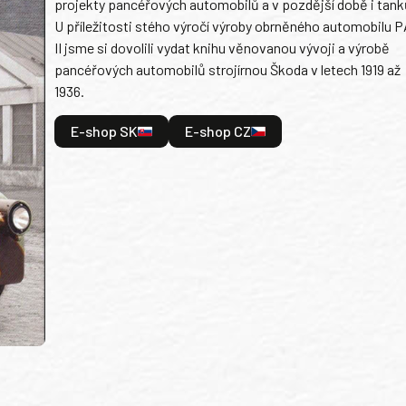
projekty pancéřových automobilů a v pozdější době i tank
U příležitosti stého výročí výroby obrněného automobilu P
II jsme si dovolili vydat knihu věnovanou vývoji a výrobě
pancéřových automobilů strojírnou Škoda v letech 1919 až
1936.
E-shop SK
E-shop CZ