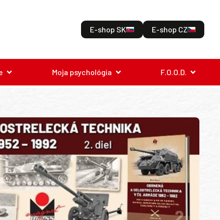
E-shop SK
E-shop CZ
e
Moja psychológia
F.O.O.D.