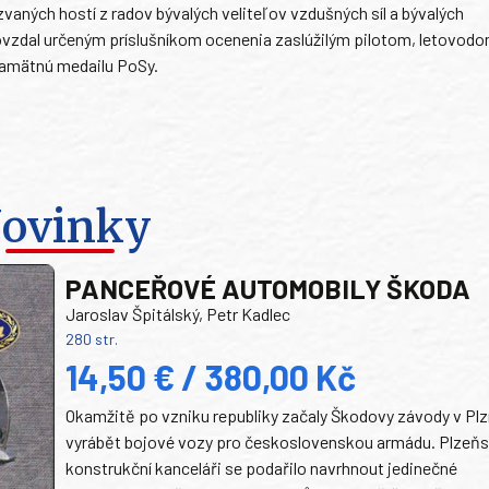
zvaných hostí z radov bývalých veliteľov vzdušných síl a bývalých
ovzdal určeným príslušníkom ocenenia zaslúžilým pilotom, letovodo
Pamätnú medailu PoSy.
ovinky
PANCEŘOVÉ AUTOMOBILY ŠKODA
Jaroslav Špitálský, Petr Kadlec
280 str.
14,50 € / 380,00 Kč
Okamžitě po vzniku republiky začaly Škodovy závody v Plz
vyrábět bojové vozy pro československou armádu. Plzeň
konstrukční kanceláři se podařilo navrhnout jedinečné