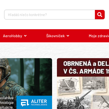
AeroHobby
Šikovníček
Moje zdravi