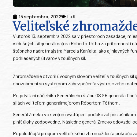
15 septembra, 2022
L+K
Veliteľské zhromažde
V utorok 13. septembra 2022 sa v priestoroch zasadacej miest
vzdušných síl generálmajora Róberta Tótha za prítomnosti n
štábneho nadrotmajstra Marcela Kaniaka, ako aj hlavných funk
podriadených útvarov vzdušných síl.
Zhromaždenie otvoril úvodným slovom veliteľ vzdušných síl gen
oboznámení so systémom zabezpečenia výstrojového materiál
Po privítaní náčelníka Generálneho štábu OS SR generála Da
silách veliteľom generálmajorom Róbertom Tóthom.
Generál Zmeko vo svojom vystúpení poďakoval príslušníkom 
plniť úlohy zodpovedne. Následne generál Zmeko odovzdal o
Popoludňajší program veliteľského zhromaždenia pokračov