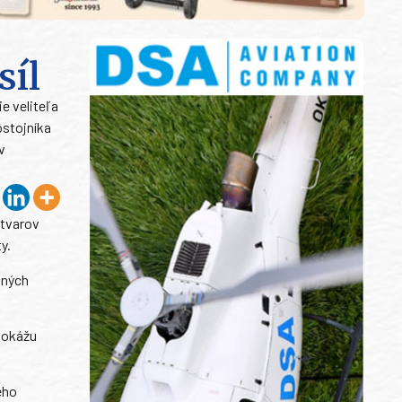
síl
e veliteľa
ôstojníka
v
útvarov
y.
šných
dokážu
ého