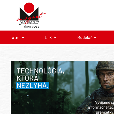
atm
L+K
Modelář