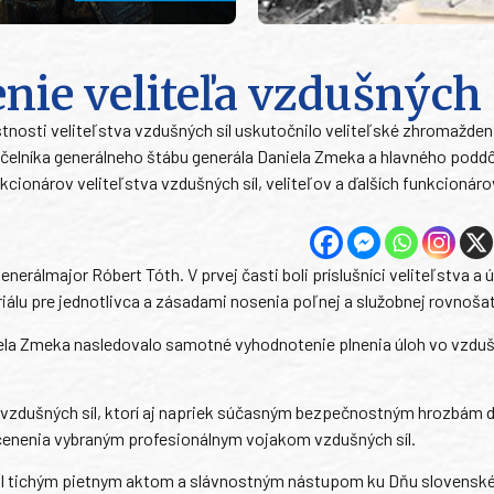
nie veliteľa vzdušných 
nosti veliteľstva vzdušných síl uskutočnilo veliteľské zhromaždeni
áčelníka generálneho štábu generála Daniela Zmeka a hlavného podd
cionárov veliteľstva vzdušných síl, veliteľov a ďalších funkcionáro
erálmajor Róbert Tóth. V prvej časti boli príslušníci veliteľstva a 
u pre jednotlivca a zásadami nosenia poľnej a služobnej rovnošat
niela Zmeka nasledovalo samotné vyhodnotenie plnenia úloh vo vzdu
vzdušných síl, ktorí aj napriek súčasným bezpečnostným hrozbám 
cenenia vybraným profesionálnym vojakom vzdušných síl.
al tichým pietnym aktom a slávnostným nástupom ku Dňu slovensk