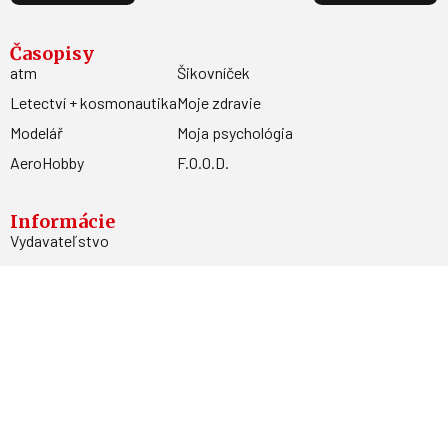
Časopisy
atm
Šikovníček
Letectví + kosmonautika
Moje zdravie
Modelář
Moja psychológia
AeroHobby
F.O.O.D.
Informácie
Vydavateľstvo
Predplatné
Archív
Inzercia
GDPR
Kontakty