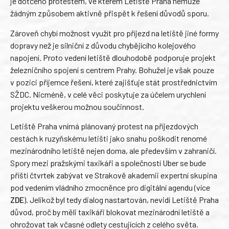
je dotčeno protestem, ve kterém Letiště Praha nemůže
žádným způsobem aktivně přispět k řešení důvodů sporu.
Zároveň chybí možnost využít pro příjezd na letiště jiné formy
dopravy než je silniční z důvodu chybějícího kolejového
napojení. Proto vedení letiště dlouhodobě podporuje projekt
železničního spojení s centrem Prahy. Bohužel je však pouze
v pozici příjemce řešení, které zajišťuje stát prostřednictvím
SŽDC. Nicméně, v celé věci poskytuje za účelem urychlení
projektu veškerou možnou součinnost.
Letiště Praha vnímá plánovaný protest na příjezdových
cestách k ruzyňskému letišti jako snahu poškodit renomé
mezinárodního letiště nejen doma, ale především v zahraničí.
Spory mezi pražskými taxikáři a společností Uber se bude
příští čtvrtek zabývat ve Strakově akademii expertní skupina
pod vedením vládního zmocněnce pro digitální agendu (více
ZDE
). Jelikož byl tedy dialog nastartován, nevidí Letiště Praha
důvod, proč by měli taxikáři blokovat mezinárodní letiště a
ohrožovat tak včasné odlety cestujících z celého světa.