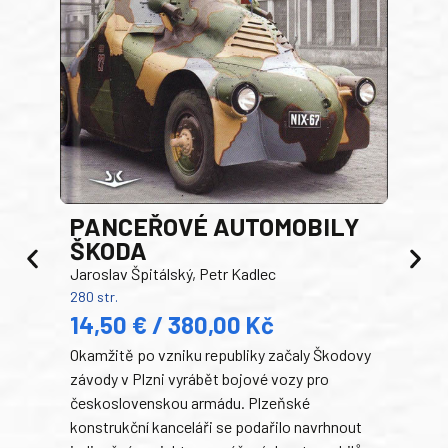
PANCEŘOVÉ AUTOMOBILY
ŠKODA
TA
Jaroslav Špitálský, Petr Kadlec
Ben
280 str.
352 s
14,50 € / 380,00 Kč
22
Okamžitě po vzniku republiky začaly Škodovy
Tank
závody v Plzni vyrábět bojové vozy pro
býva
československou armádu. Plzeňské
Rusk
konstrukční kanceláři se podařilo navrhnout
armá