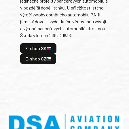
jedinečné projekty pancéřových automobilů a
stře
v pozdější době i tanků. U příležitosti stého
při 
výročí výroby obrněného automobilu PA-II
blíz
jsme si dovolili vydat knihu věnovanou vývoji
tank
a výrobě pancéřových automobilů strojírnou
v lé
Škoda v letech 1919 až 1936.
tak 
hrdi
E-shop SK
je: 
odeh
E-shop CZ
bitv
E
E