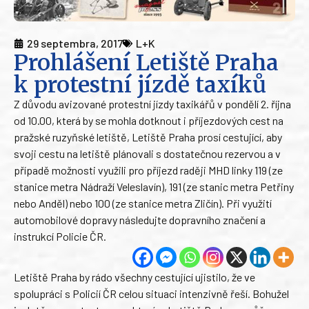
29 septembra, 2017
L+K
Prohlášení Letiště Praha
k protestní jízdě taxíků
Z důvodu avizované protestní jízdy taxikářů v pondělí 2. října
od 10.00, která by se mohla dotknout i příjezdových cest na
pražské ruzyňské letiště, Letiště Praha prosí cestující, aby
svoji cestu na letiště plánovali s dostatečnou rezervou a v
případě možnosti využili pro příjezd raději MHD linky 119 (ze
stanice metra Nádraží Veleslavín), 191 (ze stanic metra Petřiny
nebo Anděl) nebo 100 (ze stanice metra Zličín). Při využití
automobilové dopravy následujte dopravního značení a
instrukcí Policie ČR.
Letiště Praha by rádo všechny cestující ujistilo, že ve
spolupráci s Policií ČR celou situaci intenzivně řeší. Bohužel