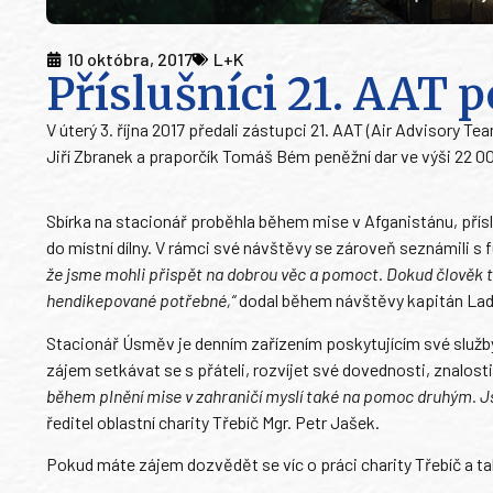
10 októbra, 2017
L+K
Příslušníci 21. AAT 
V úterý 3. října 2017 předali zástupci 21. AAT (Air Advisory T
Jiří Zbranek a praporčík Tomáš Bém peněžní dar ve výši 22 0
Sbírka na stacionář proběhla během mise v Afganistánu, příslu
do místní dílny. V rámci své návštěvy se zároveň seznámili 
že jsme mohli přispět na dobrou věc a pomoct. Dokud člověk ta
hendikepované potřebné,“
dodal během návštěvy kapitán Ladi
Stacionář Úsměv je denním zařízením poskytujícím své služby
zájem setkávat se s přáteli, rozvíjet své dovednosti, znalosti
během plnění mise v zahraničí myslí také na pomoc druhým. J
ředitel oblastní charity Třebíč Mgr. Petr Jašek.
Pokud máte zájem dozvědět se víc o práci charity Třebíč a ta