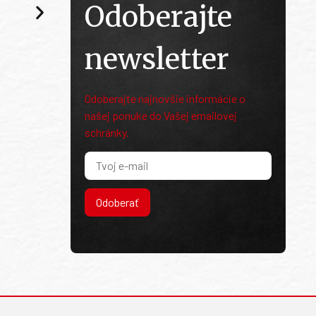
Odoberajte
newsletter
Odoberajte najnovšie informácie o
našej ponuke do Vašej emailovej
schránky.
Odoberať