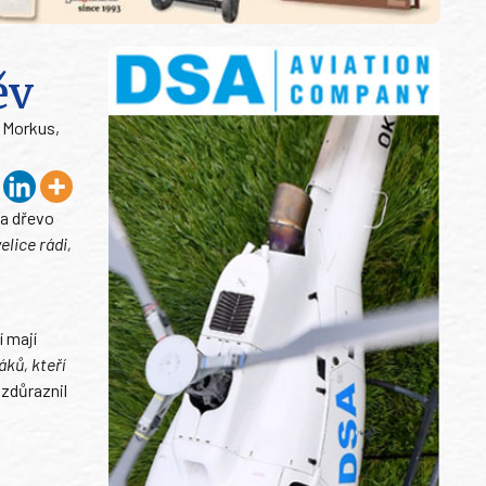
ěv
š Morkus,
na dřevo
elice rádi,
 mají
áků, kteří
zdůraznil