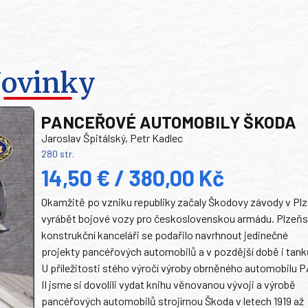
ovinky
PANCEŘOVÉ AUTOMOBILY ŠKODA
Jaroslav Špitálský, Petr Kadlec
280 str.
14,50 € / 380,00 Kč
Okamžitě po vzniku republiky začaly Škodovy závody v Plz
vyrábět bojové vozy pro československou armádu. Plzeň
konstrukční kanceláři se podařilo navrhnout jedinečné
projekty pancéřových automobilů a v pozdější době i tank
U příležitosti stého výročí výroby obrněného automobilu P
II jsme si dovolili vydat knihu věnovanou vývoji a výrobě
pancéřových automobilů strojírnou Škoda v letech 1919 až