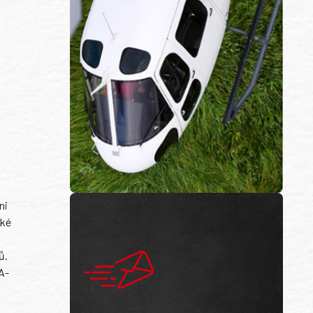
ni
ské
ů.
A-