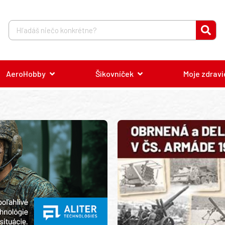
AeroHobby
Šikovníček
Moje zdravi