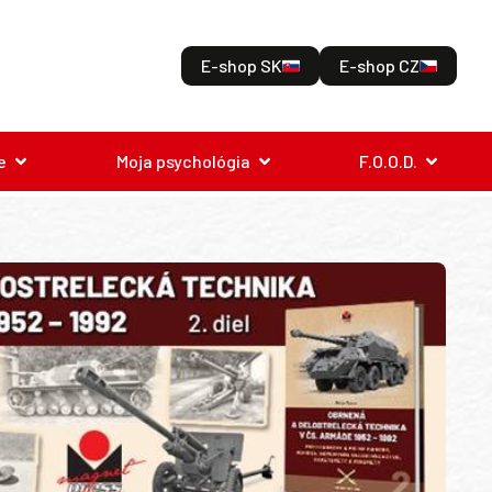
E-shop SK
E-shop CZ
e
Moja psychológia
F.O.O.D.