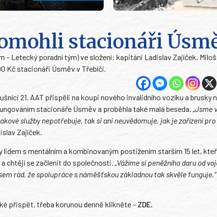
pomohli stacionáři Úsm
eam – Letecký poradní tým) ve složení: kapitáni Ladislav Zajíček, Milo
00 Kč stacionáři Úsměv v Třebíči.
šníci 21. AAT přispěli na koupi nového invalidního vozíku a brusky 
s fungováním stacionáře Úsměv a proběhla také malá beseda.
„Jsme v
kové služby nepotřebuje, tak si ani neuvědomuje, jak je zařízení pro
slav Zajíček.
 lidem s mentálním a kombinovaným postižením starším 15 let, kteří
 a chtějí se začlenit do společnosti.
„Vážíme si peněžního daru od voj
sem rád, že spolupráce s náměšťskou základnou tak skvěle funguje,“
ké přispět, třeba korunou denně klikněte –
ZDE
.