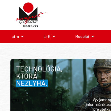
atm
L+K
Modelář