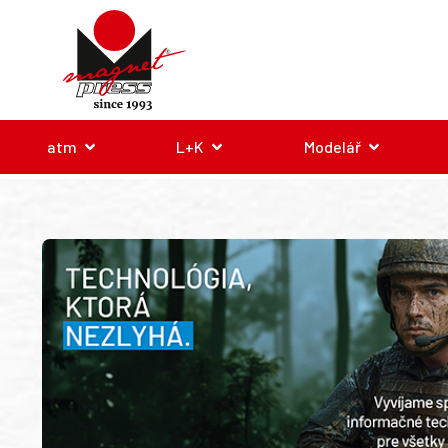
atm
L+K
Modelář