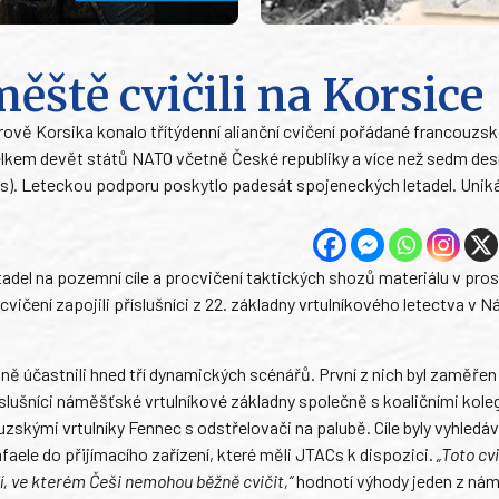
ěště cvičili na Korsice
rově Korsika konalo třítýdenní alianční cvičení pořádané francouzs
kem devět států NATO včetně České republiky a více než sedm des
Cs). Leteckou podporu poskytlo padesát spojeneckých letadel. Unik
adel na pozemní cíle a procvičení taktických shozů materiálu v pro
ičení zapojili příslušníci z 22. základny vrtulníkového letectva v 
vně účastnili hned tří dynamických scénářů. První z nich byl zaměřen
íslušníci náměšťské vrtulníkové základny společně s koaličními kole
zskými vrtulníky Fennec s odstřelovači na palubě. Cíle byly vyhledá
aele do přijímacího zařízení, které měli JTACs k dispozici.
„Toto cvi
, ve kterém Češi nemohou běžně cvičit,“
hodnotí výhody jeden z ná