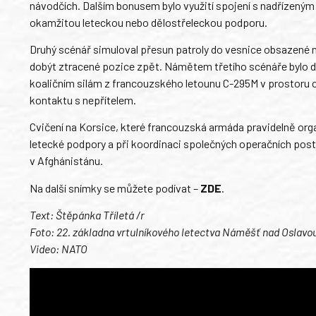
návodčích. Dalším bonusem bylo využití spojení s nadřízeným 
okamžitou leteckou nebo dělostřeleckou podporu.
Druhý scénář simuloval přesun patroly do vesnice obsazené ne
dobýt ztracené pozice zpět. Námětem třetího scénáře bylo do
koaličním silám z francouzského letounu C-295M v prostoru o
kontaktu s nepřítelem.
Cvičení na Korsice, které francouzská armáda pravidelně org
letecké podpory a při koordinaci společných operačních post
v Afghánistánu.
Na další snímky se můžete podívat –
ZDE
.
Text: Štěpánka Tříletá /r
Foto: 22. základna vrtulníkového letectva Náměšť nad Oslavo
Video: NATO