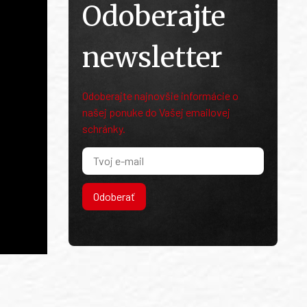
Odoberajte
newsletter
Odoberajte najnovšie informácie o
našej ponuke do Vašej emailovej
schránky.
Odoberať