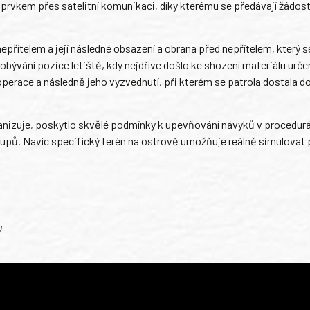
prvkem přes satelitní komunikaci, díky kterému se předávají žádost
přítelem a její následné obsazení a obrana před nepřítelem, který s
bývání pozice letiště, kdy nejdříve došlo ke shození materiálu urč
perace a následně jeho vyzvednutí, při kterém se patrola dostala do
anizuje, poskytlo skvělé podmínky k upevňování návyků v procedurá
upů. Navíc specifický terén na ostrově umožňuje reálně simulovat 
u