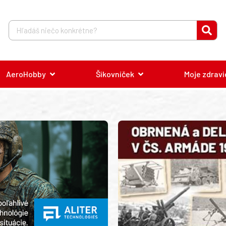
AeroHobby
Šikovníček
Moje zdravi