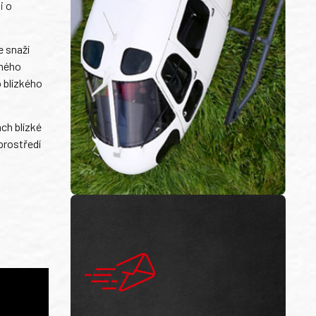
i o
e snaží
eného
 blízkého
ch blízké
prostředí