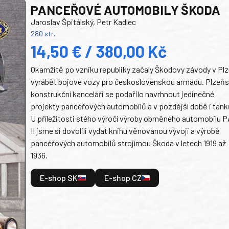
PANCEŘOVÉ AUTOMOBILY ŠKODA
Jaroslav Špitálský, Petr Kadlec
280 str.
14,50 € / 380,00 Kč
Okamžitě po vzniku republiky začaly Škodovy závody v Plz
vyrábět bojové vozy pro československou armádu. Plzeň
konstrukční kanceláři se podařilo navrhnout jedinečné
projekty pancéřových automobilů a v pozdější době i tank
U příležitosti stého výročí výroby obrněného automobilu P
II jsme si dovolili vydat knihu věnovanou vývoji a výrobě
pancéřových automobilů strojírnou Škoda v letech 1919 až
1936.
E-shop SK
E-shop CZ