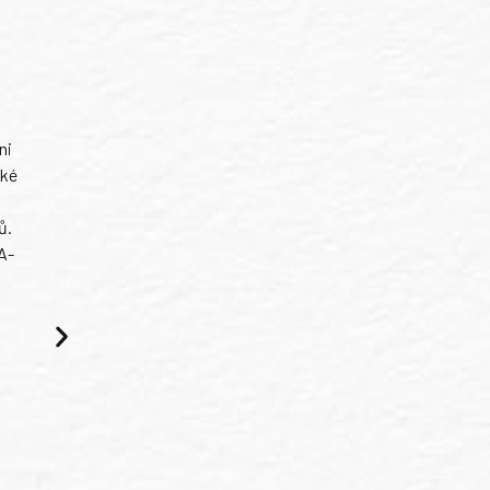
ni
ské
ů.
A-