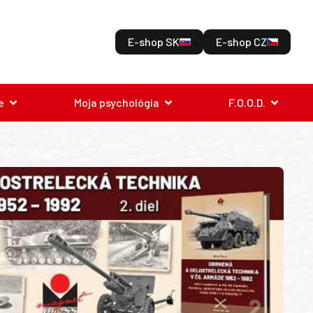
E-shop SK
E-shop CZ
e
Moja psychológia
F.O.O.D.