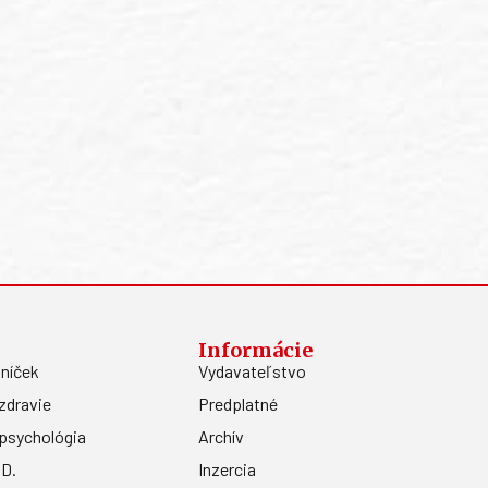
Informácie
níček
Vydavateľstvo
zdravie
Predplatné
psychológia
Archív
.D.
Inzercia