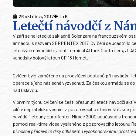
26 októbra, 2017
L+K
Letečtí návodčí z Nám
V září se na letecké základně Solenzara na francouzském ost
armádou s názvem SERPENTEX 2017. Cvičení se účastnilo cel
leteckých návodčích (Joint Terminal Attack Controllers, JTA
kanadský bojový letoun CF-18 Hornet.
Cvičení bylo zaměřeno na procvičení postupů při navádění let
operace a jeho následné vyzvednutí. Za českou armádu se do cv
nad Oslavou.
V prvním týdnu cvičení se čeští přesunutí letečtí návodčí akti
cílů v nepřátelské vesnici z pozorovacího stanoviště, kde př
naváděli letouny Eurofighter, Mirage 2000 současně s francou
pomocí real-time videa vysílaného z pozorovacího letounu Raf
přínosné především díky odlišnému vysokohorskému prostředí