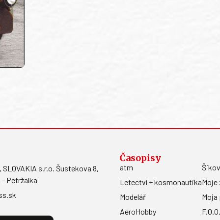
Časopisy
atm
Šikov
LOVAKIA s.r.o. Šustekova 8,
 - Petržalka
Letectví + kosmonautika
Moje 
ss.sk
Modelář
Moja 
AeroHobby
F.O.O