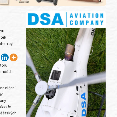
kou
ítek
átem byl
storu
Náměšti
 na ničení
gy
vány
čení je
měšťských