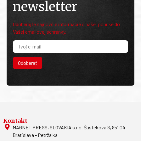
newsletter
Odoberajte najnovšie informácie o našej ponuke do
Vašej emailovej schránky.
Odoberať
Kontakt
MAGNET PRESS, SLOVAKIA s.r.o. Šustekova 8, 851 04
Bratislava - Petržalka