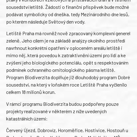
sousedství letiště. Žádosti o finanční příspěvek bude možné
podávat symbolicky od dneška, tedy Mezinárodního dne lesů,
po kterém následuje Světový den vody.
Letiště Praha má rovněž nově zpracovaný komplexní generel
zeleně. Jeho cílem je na základě analýzy okolního prostředí
navrhnout konkrétní opatření v oploceném areálu letiště i
mimo něj, která povedou k zatraktivnění území pro lidi a ke
zvýšení jeho biologického potenciálu, opět s respektováním
podmínek ochranného ornitologického pásma letiště.
Program Biodiverzita doplňuje již dlouhodobý program Dobré
sousedství, na který v loňském roce Letiště Praha vyčlenilo
celkem 18 milionů korun.
V rámci programu Biodiverzita budou podpořeny pouze
projekty realizované v některém z níže uvedených
katastrálních území:
Červený Újezd, Dobrovíz, Horoměřice, Hostivice, Hostouň u