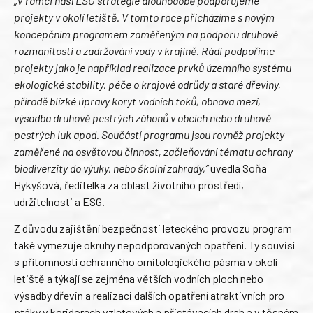
„V rámci naší ESG strategie dlouhodobě podporujeme
projekty v okolí letiště. V tomto roce přicházíme s novým
koncepčním programem zaměřeným na podporu druhové
rozmanitosti a zadržování vody v krajině. Rádi podpoříme
projekty jako je například realizace prvků územního systému
ekologické stability, péče o krajové odrůdy a staré dřeviny,
přírodě blízké úpravy koryt vodních toků, obnova mezí,
výsadba druhově pestrých záhonů v obcích nebo druhově
pestrých luk apod. Součástí programu jsou rovněž projekty
zaměřené na osvětovou činnost, začleňování tématu ochrany
biodiverzity do výuky, nebo školní zahrady,“
uvedla Soňa
Hykyšová, ředitelka za oblast životního prostředí,
udržitelnosti a ESG.
Z důvodu zajištění bezpečnosti leteckého provozu program
také vymezuje okruhy nepodporovaných opatření. Ty souvisí
s přítomností ochranného ornitologického pásma v okolí
letiště a týkají se zejména větších vodních ploch nebo
výsadby dřevin a realizaci dalších opatření atraktivních pro
ptáky v koridorech vzletových a přistávacích drah a v těsném