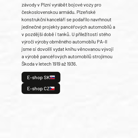
závody v Plzni vyrábět bojové vozy pro
býva
československou armádu. Plzeňské
Rusk
konstrukční kanceláři se podařilo navrhnout
armá
jedinečné projekty pancéřových automobilů a
stře
v pozdější době i tanků. U příležitosti stého
při 
výročí výroby obrněného automobilu PA-II
blíz
jsme si dovolili vydat knihu věnovanou vývoji
tank
a výrobě pancéřových automobilů strojírnou
v lé
Škoda v letech 1919 až 1936.
tak 
hrdi
E-shop SK
je: 
odeh
E-shop CZ
bitv
E
E