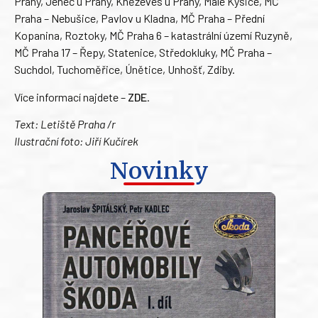
Prahy, Jeneč u Prahy, Kněževes u Prahy, Malé Kyšice, MČ
Praha – Nebušice, Pavlov u Kladna, MČ Praha – Přední
Kopanina, Roztoky, MČ Praha 6 – katastrální území Ruzyně,
MČ Praha 17 – Řepy, Statenice, Středokluky, MČ Praha –
Suchdol, Tuchoměřice, Únětice, Unhošť, Zdiby.
Více informací najdete –
ZDE
.
Text: Letiště Praha /r
Ilustrační foto: Jiří Kučírek
Novinky