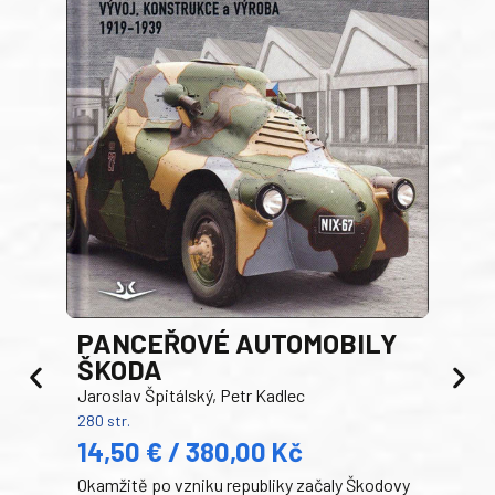
PANCEŘOVÉ AUTOMOBILY
ŠKODA
TA
Jaroslav Špitálský, Petr Kadlec
Ben
280 str.
352 s
14,50 € / 380,00 Kč
22
Okamžitě po vzniku republiky začaly Škodovy
Tank