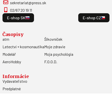
sekretariat@press.sk
02/67 20 19 11
E-shop SK
E-shop CZ
Časopisy
atm
Šikovníček
Letectví + kosmonautika
Moje zdravie
Modelář
Moja psychológia
AeroHobby
F.O.O.D.
Informácie
Vydavateľstvo
Predplatné
Archív
Inzercia
GDPR