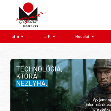
atm
L+K
Modelář