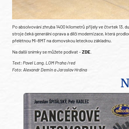
Po absolvování zhruba 1400 kilometrů přijely ve čtvrtek 13. 
stroje čeká generální oprava a dílčí modernizace, která prodlou
přelétnou Mi-8MT na domovskou leteckou základnu.
Na další snímky se můžete podívat –
ZDE
.
Text: Pavel Lang, LOM Praha /red
Foto: Alexandr Demin a Jaroslav Hrdina
N