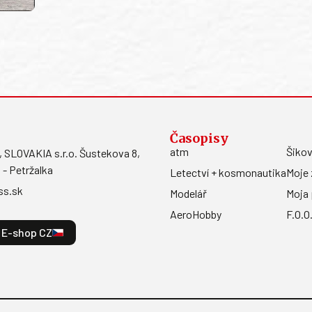
Časopisy
atm
Šikov
LOVAKIA s.r.o. Šustekova 8,
 - Petržalka
Letectví + kosmonautika
Moje 
ss.sk
Modelář
Moja 
AeroHobby
F.O.O
E-shop CZ