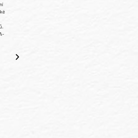
ni
ské
ů.
A-