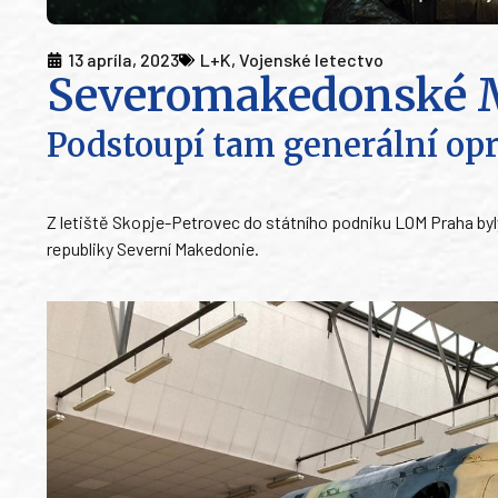
13 apríla, 2023
L+K
,
Vojenské letectvo
Severomakedonské 
Podstoupí tam generální op
Z letiště Skopje-Petrovec do státního podniku LOM Praha byl
republiky Severní Makedonie.