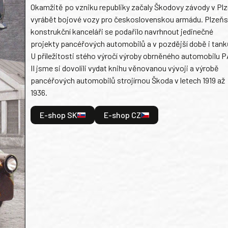
Okamžitě po vzniku republiky začaly Škodovy závody v Plz
vyrábět bojové vozy pro československou armádu. Plzeň
konstrukční kanceláři se podařilo navrhnout jedinečné
projekty pancéřových automobilů a v pozdější době i tank
U příležitosti stého výročí výroby obrněného automobilu P
II jsme si dovolili vydat knihu věnovanou vývoji a výrobě
pancéřových automobilů strojírnou Škoda v letech 1919 až
1936.
E-shop SK
E-shop CZ