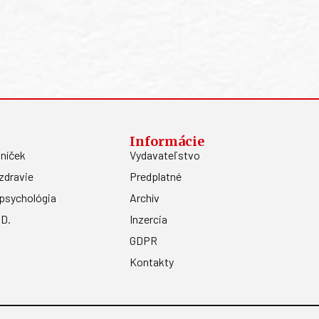
Informácie
níček
Vydavateľstvo
zdravie
Predplatné
psychológia
Archív
.D.
Inzercia
GDPR
Kontakty