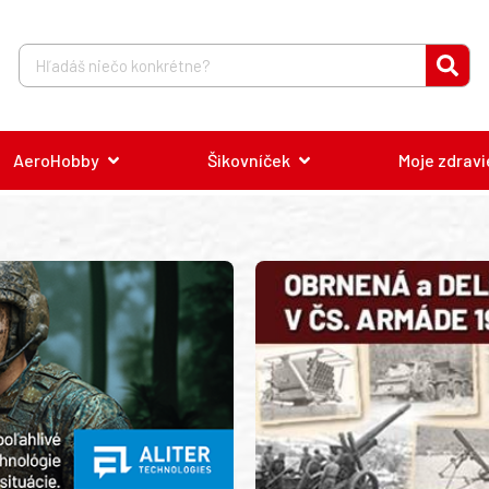
AeroHobby
Šikovníček
Moje zdravi