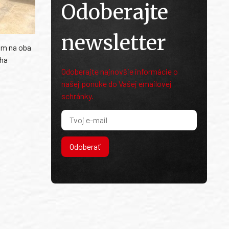
Odoberajte
newsletter
Tam na oba
aha
Odoberajte najnovšie informácie o
našej ponuke do Vašej emailovej
schránky.
Odoberať