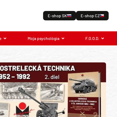
E-shop SK
E-shop CZ
e
Moja psychológia
F.O.O.D.