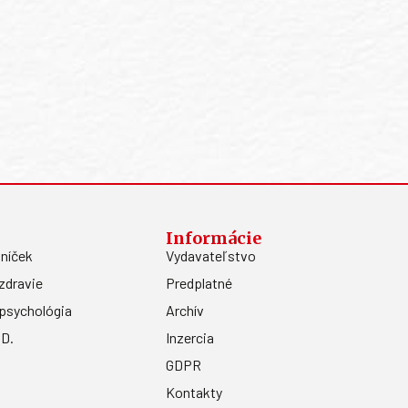
Informácie
níček
Vydavateľstvo
zdravie
Predplatné
psychológia
Archív
.D.
Inzercia
GDPR
Kontakty