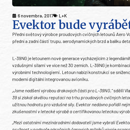
6 novembra, 2017
L+K
Evektor bude vyrábě
Přední světový výrobce proudových cvičných letounů Aero 
přední a zadní části trupu, aerodynamických brzd a balíku deta
L-39NG je letounem nové generace vycházejícím z legendární
vzdušnými silami ve více než 30 zemích. L-39NG je kombina
výrobními technologiemi. Letoun nabízí konstrukci se sníže
moderní digitální integrovanou avioniku.
„Jsme nadšeni výrobou drakových částí pro L-39NG,“
sdělil V
39 si získal skvělou reputaci na trhu proudových cvičných le
užitnou hodnotu pro vzdušné síly. Evektor nedávno pořídil ne
zkušenostmi v letecké výrobě a certifikovanou leteckou výrob
„Mezi ostatními mezinárodními dodavateli jsme vybrali Evektor
pružnost v podpoře náročných časových milníků vývoje prog