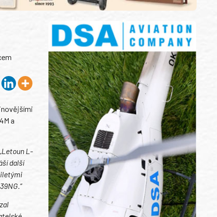
bcem
jnovějšími
-4M a
„Letoun L-
ší další
iletými
-39NG.”
zal
atelské