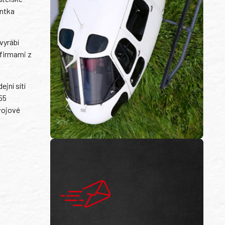
entka
vyrábí
 firmami z
jní sítí
55
vojové