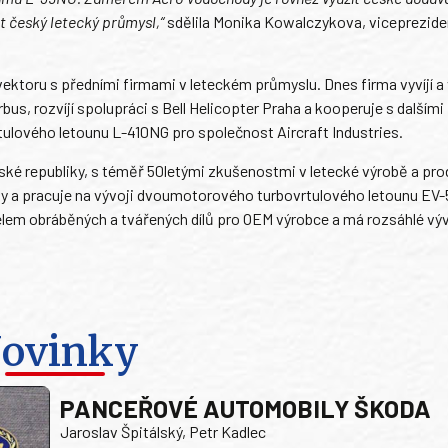
t český letecký průmysl,“
sdělila Monika Kowalczykova, viceprezid
ktoru s předními firmami v leteckém průmyslu. Dnes firma vyvíjí a 
bus, rozvíjí spolupráci s Bell Helicopter Praha a kooperuje s dalšími
ulového letounu L-410NG pro společnost Aircraft Industries.
ké republiky, s téměř 50letými zkušenostmi v letecké výrobě a prode
ny a pracuje na vývoji dvoumotorového turbovrtulového letounu EV-
telem obráběných a tvářených dílů pro OEM výrobce a má rozsáhlé vý
ovinky
PANCEŘOVÉ AUTOMOBILY ŠKODA
Jaroslav Špitálský, Petr Kadlec