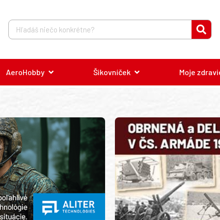
AeroHobby
Šikovníček
Moje zdravi