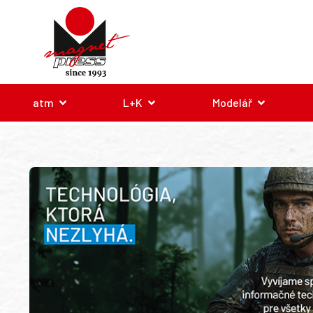
atm
L+K
Modelář