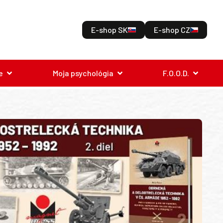
E-shop SK
E-shop CZ
e
Moja psychológia
F.O.O.D.