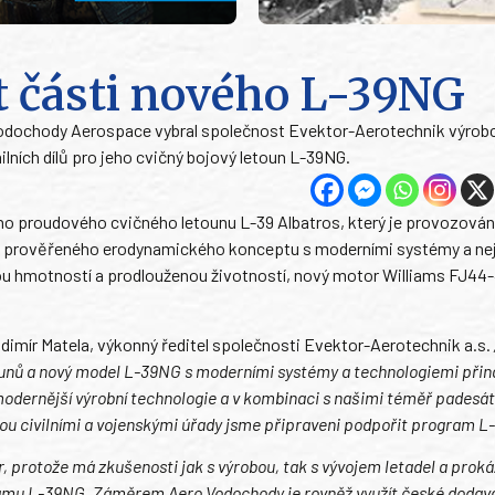
t části nového L-39NG
Vodochody Aerospace vybral společnost Evektor-Aerotechnik výro
ilních dílů pro jeho cvičný bojový letoun L-39NG.
ho proudového cvičného letounu L-39 Albatros, který je provozován
cí prověřeného erodynamického konceptu s moderními systémy a ne
nou hmotností a prodlouženou životností, nový motor Williams FJ44
ladimír Matela, výkonný ředitel společnosti Evektor-Aerotechnik a.s.
tounů a nový model L-39NG s moderními systémy a technologiemi přiná
jmodernější výrobní technologie a v kombinaci s našimi téměř padesát
ou civilními a vojenskými úřady jsme připraveni podpořit program L
, protože má zkušenosti jak s výrobou, tak s vývojem letadel a proká
ramu L-39NG. Záměrem Aero Vodochody je rovněž využít české dodav