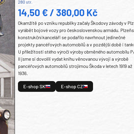
280 str.
14,50 € / 380,00 Kč
Okamžitě po vzniku republiky začaly Škodovy závody v Plz
vyrábět bojové vozy pro československou armádu. Plzeň
konstrukční kanceláři se podařilo navrhnout jedinečné
projekty pancéřových automobilů a v pozdější době i tank
U příležitosti stého výročí výroby obrněného automobilu P
II jsme si dovolili vydat knihu věnovanou vývoji a výrobě
pancéřových automobilů strojírnou Škoda v letech 1919 až
1936.
E-shop SK
E-shop CZ