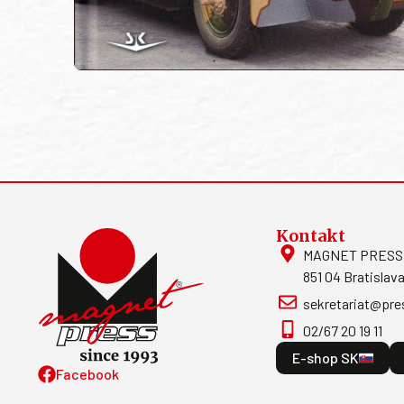
Kontakt
MAGNET PRESS, S
851 04 Bratislava
sekretariat@pre
02/67 20 19 11
E-shop SK
Facebook