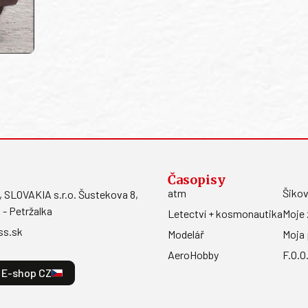
Časopisy
atm
Šikov
LOVAKIA s.r.o. Šustekova 8,
 - Petržalka
Letectví + kosmonautika
Moje 
ss.sk
Modelář
Moja 
AeroHobby
F.O.O
E-shop CZ