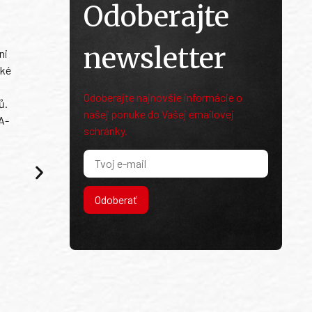
Odoberajte
newsletter
ni
ské
Odoberajte najnovšie informácie o
ů.
našej ponuke do Vašej emailovej
A-
schránky.
Odoberať