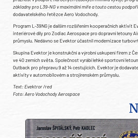
základny pro L39-NG v maximální míře a touto cestou podpoři
dodavatelského řetězce Aero Vodochody.
Program L-39NG je dalším rozšířením kooperačních aktivit Eve
interiérové díly pro Zodiac Aerospace pro dopravní letouny Air
průmyslu. Nedávno se Evektor účastnil modernizace turbovrt
Skupina Evektor je konstrukční a výrobní uskupení firem z Čes
ve 40 zemích světa. Společnost vyrábí lehké sportovní letou
Outback pro přepravu 9 až 14 cestujících. Evektor je dodava
aktivity v automobilovém a strojírenském průmyslu.
Text: Evektror /red
Foto: Aero Vodochody Aerospace
N