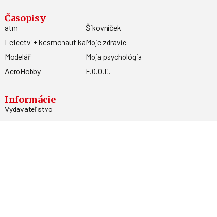
Časopisy
atm
Šikovníček
Letectví + kosmonautika
Moje zdravie
Modelář
Moja psychológia
AeroHobby
F.O.O.D.
Informácie
Vydavateľstvo
Predplatné
Archív
Inzercia
GDPR
Kontakty