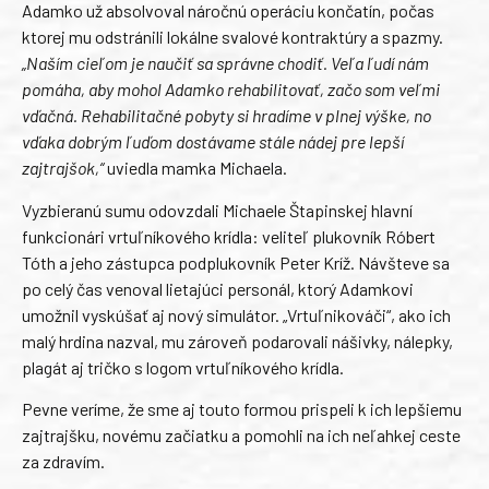
Adamko už absolvoval náročnú operáciu končatín, počas
ktorej mu odstránili lokálne svalové kontraktúry a spazmy.
„Naším cieľom je naučiť sa správne chodiť. Veľa ľudí nám
pomáha, aby mohol Adamko rehabilitovať, začo som veľmi
vďačná. Rehabilitačné pobyty si hradíme v plnej výške, no
vďaka dobrým ľuďom dostávame stále nádej pre lepší
zajtrajšok,“
uviedla mamka Michaela.
Vyzbieranú sumu odovzdali Michaele Štapinskej hlavní
funkcionári vrtuľníkového krídla: veliteľ plukovník Róbert
Tóth a jeho zástupca podplukovník Peter Kríž. Návšteve sa
po celý čas venoval lietajúci personál, ktorý Adamkovi
umožnil vyskúšať aj nový simulátor. „Vrtuľnikováči“, ako ich
malý hrdina nazval, mu zároveň podarovali nášivky, nálepky,
plagát aj tričko s logom vrtuľníkového krídla.
Pevne veríme, že sme aj touto formou prispeli k ich lepšiemu
zajtrajšku, novému začiatku a pomohli na ich neľahkej ceste
za zdravím.