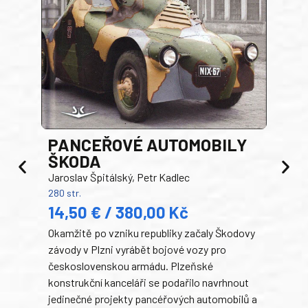
PANCEŘOVÉ AUTOMOBILY
ŠKODA
TA
Jaroslav Špitálský, Petr Kadlec
Ben
280 str.
352 s
14,50 € / 380,00 Kč
22
Okamžitě po vzniku republiky začaly Škodovy
Tank
závody v Plzni vyrábět bojové vozy pro
býva
československou armádu. Plzeňské
Rusk
konstrukční kanceláři se podařilo navrhnout
armá
jedinečné projekty pancéřových automobilů a
stře