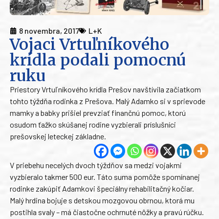
8 novembra, 2017
L+K
Vojaci Vrtuľníkového
krídla podali pomocnú
ruku
Priestory Vrtuľníkového krídla Prešov navštívila začiatkom
tohto týždňa rodinka z Prešova. Malý Adamko si v sprievode
mamky a babky prišiel prevziať finančnú pomoc, ktorú
osudom ťažko skúšanej rodine vyzbierali príslušníci
prešovskej leteckej základne.
V priebehu necelých dvoch týždňov sa medzi vojakmi
vyzbieralo takmer 500 eur. Táto suma pomôže spomínanej
rodinke zakúpiť Adamkovi špeciálny rehabilitačný kočiar.
Malý hrdina bojuje s detskou mozgovou obrnou, ktorá mu
postihla svaly – má čiastočne ochrnuté nôžky a pravú rúčku.