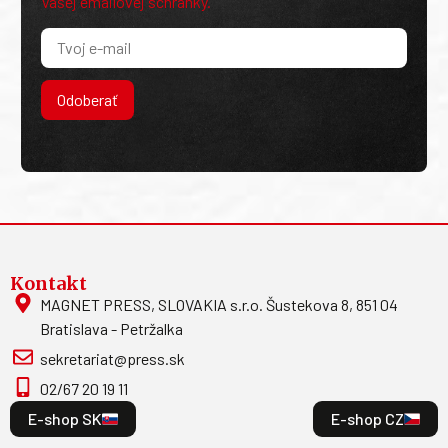
Vašej emailovej schránky.
Odoberať
Kontakt
MAGNET PRESS, SLOVAKIA s.r.o. Šustekova 8, 851 04
Bratislava - Petržalka
sekretariat@press.sk
02/67 20 19 11
E-shop SK
E-shop CZ