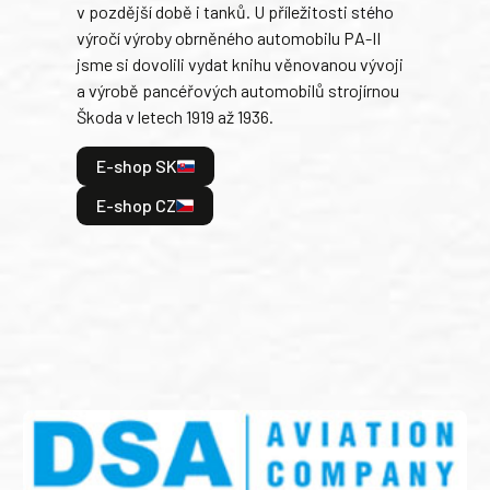
v pozdější době i tanků. U příležitosti stého
při 
výročí výroby obrněného automobilu PA-II
blíz
jsme si dovolili vydat knihu věnovanou vývoji
tank
a výrobě pancéřových automobilů strojírnou
v lé
Škoda v letech 1919 až 1936.
tak 
hrdi
E-shop SK
je: 
odeh
E-shop CZ
bitv
E
E