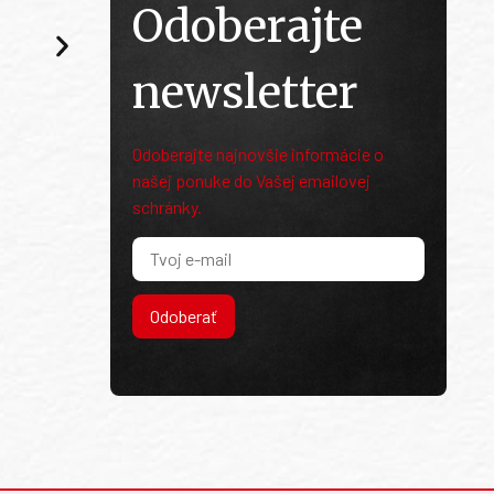
Odoberajte
newsletter
Odoberajte najnovšie informácie o
našej ponuke do Vašej emailovej
schránky.
Odoberať