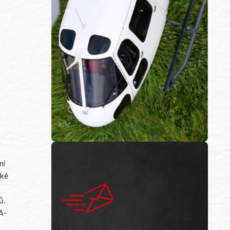
ni
ské
ů.
A-