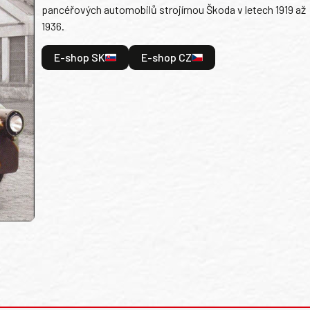
pancéřových automobilů strojírnou Škoda v letech 1919 až
1936.
E-shop SK
E-shop CZ