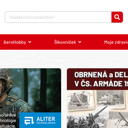
AeroHobby
Šikovníček
Moje zdravi