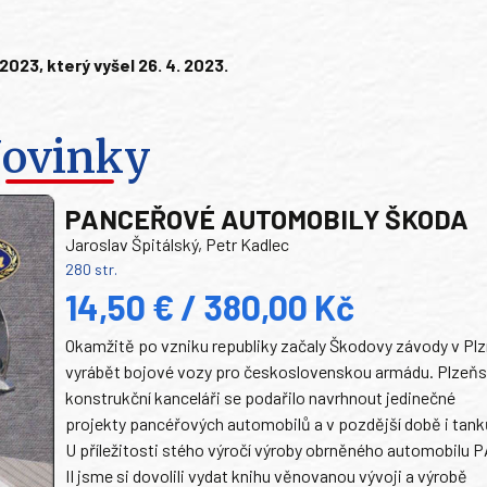
23, který vyšel 26. 4. 2023.
ovinky
PANCEŘOVÉ AUTOMOBILY ŠKODA
Jaroslav Špitálský, Petr Kadlec
280 str.
14,50 € / 380,00 Kč
Okamžitě po vzniku republiky začaly Škodovy závody v Plz
vyrábět bojové vozy pro československou armádu. Plzeň
konstrukční kanceláři se podařilo navrhnout jedinečné
projekty pancéřových automobilů a v pozdější době i tank
U příležitosti stého výročí výroby obrněného automobilu P
II jsme si dovolili vydat knihu věnovanou vývoji a výrobě