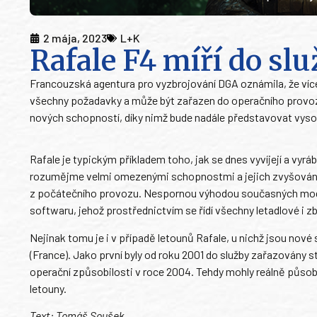
2 mája, 2023
L+K
Rafale F4 míří do sl
Francouzská agentura pro vyzbrojování DGA oznámila, že více
všechny požadavky a může být zařazen do operačního provozu.
nových schopností, díky nimž bude nadále představovat vysoc
Rafale je typickým příkladem toho, jak se dnes vyvíjejí a vyr
rozumějme velmi omezenými schopnostmi a jejich zvyšování 
z počátečního provozu. Nespornou výhodou současných moder
softwaru, jehož prostřednictvím se řídí všechny letadlové i 
Nejinak tomu je i v případě letounů Rafale, u nichž jsou nov
(France). Jako první byly od roku 2001 do služby zařazovány 
operační způsobilosti v roce 2004. Tehdy mohly reálně působ
letouny.
Text: Tomáš Soušek