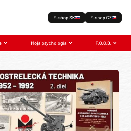
E-shop SK
E-shop CZ
e
Moja psychológia
F.O.O.D.