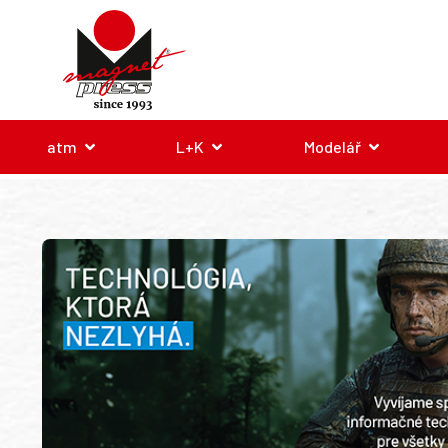
atm
L+K
Modelář