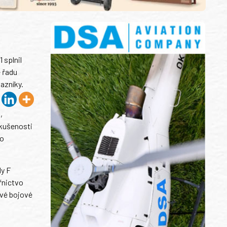
 splnil
 řadu
azníky.
,
zkušenosti
ho
dy F
řnictvo
ové bojové