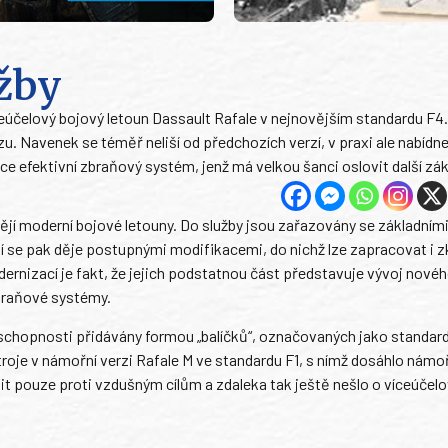
užby
účelový bojový letoun Dassault Rafale v nejnovějším standardu F4.1
 Navenek se téměř neliší od předchozích verzí, v praxi ale nabídne
e efektivní zbraňový systém, jenž má velkou šanci oslovit další zák
ábějí moderní bojové letouny. Do služby jsou zařazovány se základními
se pak děje postupnými modifikacemi, do nichž lze zapracovat i 
nizací je fakt, že jejich podstatnou část představuje vývoj nové
zbraňové systémy.
é schopnosti přidávány formou „balíčků“, označovaných jako standar
stroje v námořní verzi Rafale M ve standardu F1, s nímž dosáhlo námo
it pouze proti vzdušným cílům a zdaleka tak ještě nešlo o víceúčel