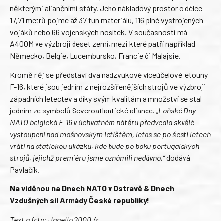
některými aliančními státy. Jeho nákladový prostor o délce
17,71 metrů pojme až 37 tun materiálu, 116 plné vystrojených
vojáků nebo 66 vojenských nosítek. V současnosti má
A400M ve výzbroji deset zemí, mezi které patří například
Německo, Belgie, Lucembursko, Francie či Malajsie.
Kromě něj se představí dva nadzvukové víceúčelové letouny
F-16, které jsou jedním z nejrozšířenějších strojů ve výzbroji
západních letectev a díky svým kvalitám a množství se stal
jedním ze symbolů Severoatlantické aliance.
„Loňské Dny
NATO belgická F-16 v úchvatném nátěru předvedla skvělé
vystoupení nad mošnovským letištěm, letos se po šesti letech
vrátí na statickou ukázku, kde bude po boku portugalských
strojů, jejichž premiéru jsme oznámili nedávno,“
dodává
Pavlačík.
Na viděnou na Dnech NATO v Ostravě & Dnech
Vzdušných sil Armády České republiky!
Text a foto: Jagello 2000 /r