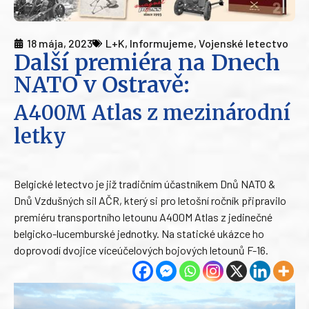
18 mája, 2023
L+K
,
Informujeme
,
Vojenské letectvo
Další premiéra na Dnech
NATO v Ostravě:
A400M Atlas z mezinárodní
letky
Belgické letectvo je již tradičním účastníkem Dnů NATO &
Dnů Vzdušných sil AČR, který si pro letošní ročník připravilo
premiéru transportního letounu A400M Atlas z jedinečné
belgicko-lucemburské jednotky. Na statické ukázce ho
doprovodí dvojice víceúčelových bojových letounů F-16.