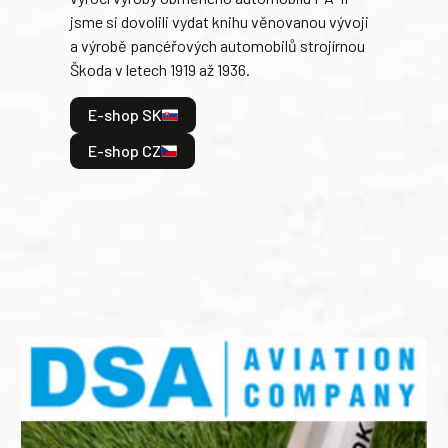
jsme si dovolili vydat knihu věnovanou vývoji
tank
a výrobě pancéřových automobilů strojírnou
v lé
Škoda v letech 1919 až 1936.
tak 
hrdi
E-shop SK
je: 
odeh
E-shop CZ
bitv
E
E