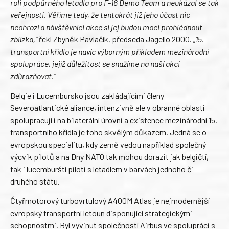
roli podpůrného letadla pro F-16 Demo Team a neukázal se tak
veřejnosti. Věříme tedy, že tentokrát již jeho účast nic
neohrozí a návštěvníci akce si jej budou moci prohlédnout
zblízka,“
řekl Zbyněk Pavlačík, předseda Jagello 2000.
„15.
transportní křídlo je navíc výborným příkladem mezinárodní
spolupráce, jejíž důležitost se snažíme na naší akci
zdůrazňovat.“
Belgie i Lucembursko jsou zakládajícími členy
Severoatlantické aliance, intenzivně ale v obranné oblasti
spolupracují i na bilaterální úrovni a existence mezinárodní 15.
transportního křídla je toho skvělým důkazem. Jedná se o
evropskou specialitu, kdy země vedou například společný
výcvik pilotů a na Dny NATO tak mohou dorazit jak belgičtí,
tak i lucemburští piloti s letadlem v barvách jednoho či
druhého státu.
Čtyřmotorový turbovrtulový A400M Atlas je nejmodernější
evropský transportní letoun disponující strategickými
schopnostmi. Byl vyvinut společností Airbus ve spolupráci s