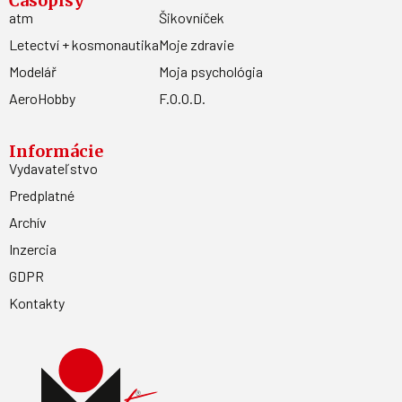
Časopisy
atm
Šikovníček
Letectví + kosmonautika
Moje zdravie
Modelář
Moja psychológia
AeroHobby
F.O.O.D.
Informácie
Vydavateľstvo
Predplatné
Archív
Inzercia
GDPR
Kontakty