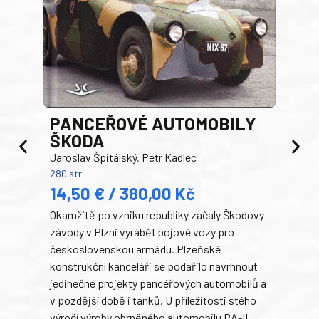
PANCEŘOVÉ AUTOMOBILY
ŠKODA
TA
Jaroslav Špitálský, Petr Kadlec
Ben
280 str.
352 s
14,50 € / 380,00 Kč
22
Okamžitě po vzniku republiky začaly Škodovy
Tank
závody v Plzni vyrábět bojové vozy pro
býva
československou armádu. Plzeňské
Rusk
konstrukční kanceláři se podařilo navrhnout
armá
jedinečné projekty pancéřových automobilů a
stře
v pozdější době i tanků. U příležitosti stého
při 
výročí výroby obrněného automobilu PA-II
blíz