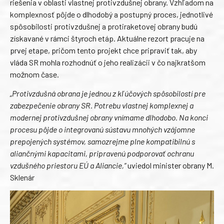
riešenia v oblasti vlastnej protivzdušnej obrany. Vzhľadom na
komplexnosť pôjde o dlhodobý a postupný proces, jednotlivé
spôsobilosti protivzdušnej a protiraketovej obrany budú
získavané v rámci štyroch etáp. Aktuálne rezort pracuje na
prvej etape, pričom tento projekt chce pripraviť tak, aby
vláda SR mohla rozhodnúť o jeho realizácii v čo najkratšom
možnom čase.
„Protivzdušná obrana je jednou z kľúčových spôsobilostí pre
zabezpečenie obrany SR. Potrebu vlastnej komplexnej a
modernej protivzdušnej obrany vnímame dlhodobo. Na konci
procesu pôjde o integrovanú sústavu mnohých vzájomne
prepojených systémov, samozrejme plne kompatibilnú s
aliančnými kapacitami, pripravenú podporovať ochranu
vzdušného priestoru EÚ a Aliancie,“
uviedol minister obrany M.
Sklenár