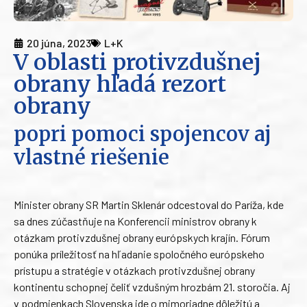
20 júna, 2023
L+K
V oblasti protivzdušnej
obrany hľadá rezort
obrany
popri pomoci spojencov aj
vlastné riešenie
Minister obrany SR Martin Sklenár odcestoval do Paríža, kde
sa dnes zúčastňuje na Konferencii ministrov obrany k
otázkam protivzdušnej obrany európskych krajín. Fórum
ponúka príležitosť na hľadanie spoločného európskeho
prístupu a stratégie v otázkach protivzdušnej obrany
kontinentu schopnej čeliť vzdušným hrozbám 21. storočia. Aj
v podmienkach Slovenska ide o mimoriadne dôležitú a