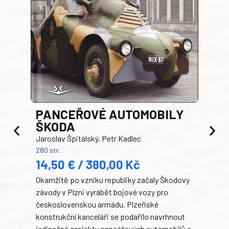
PANCEŘOVÉ AUTOMOBILY
ŠKODA
TA
Jaroslav Špitálský, Petr Kadlec
Ben
280 str.
352 s
14,50 € / 380,00 Kč
22
Okamžitě po vzniku republiky začaly Škodovy
Tank
závody v Plzni vyrábět bojové vozy pro
býva
československou armádu. Plzeňské
Rusk
konstrukční kanceláři se podařilo navrhnout
armá
jedinečné projekty pancéřových automobilů a