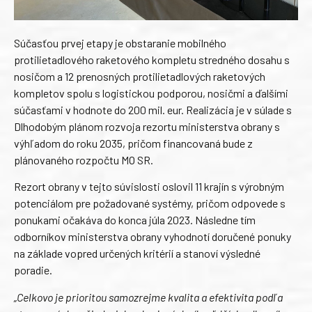
Súčasťou prvej etapy je obstaranie mobilného
protilietadlového raketového kompletu stredného dosahu s
nosičom a 12 prenosných protilietadlových raketových
kompletov spolu s logistickou podporou, nosičmi a ďalšími
súčasťami v hodnote do 200 mil. eur. Realizácia je v súlade s
Dlhodobým plánom rozvoja rezortu ministerstva obrany s
výhľadom do roku 2035, pričom financovaná bude z
plánovaného rozpočtu MO SR.
Rezort obrany v tejto súvislosti oslovil 11 krajín s výrobným
potenciálom pre požadované systémy, pričom odpovede s
ponukami očakáva do konca júla 2023. Následne tím
odborníkov ministerstva obrany vyhodnotí doručené ponuky
na základe vopred určených kritérií a stanoví výsledné
poradie.
„Celkovo je prioritou samozrejme kvalita a efektivita podľa