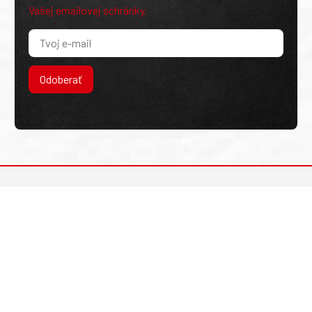
Vašej emailovej schránky.
Odoberať
Kontakt
MAGNET PRESS, SLOVAKIA s.r.o. Šustekova 8, 851 04
Bratislava - Petržalka
sekretariat@press.sk
02/67 20 19 11
E-shop SK
E-shop CZ