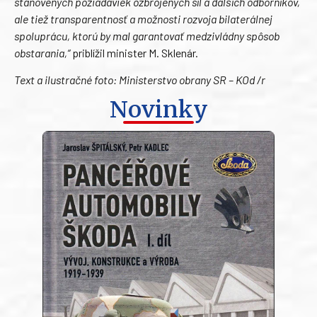
stanovených požiadaviek ozbrojených síl a ďalších odborníkov,
ale tiež transparentnosť a možnosti rozvoja bilaterálnej
spoluprácu, ktorú by mal garantovať medzivládny spôsob
obstarania,“
priblížil minister M. Sklenár.
Text a ilustračné foto: Ministerstvo obrany SR – KOd /r
Novinky