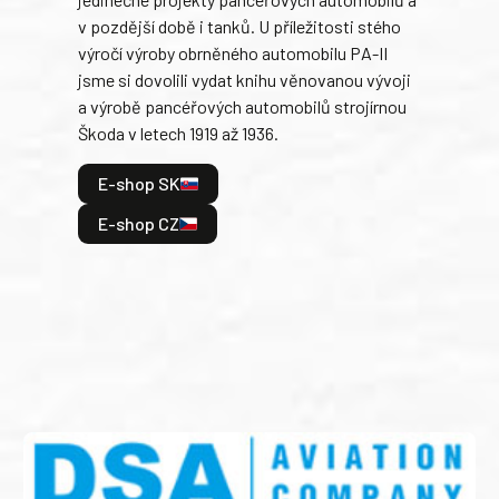
stře
v pozdější době i tanků. U příležitosti stého
při 
výročí výroby obrněného automobilu PA-II
blíz
jsme si dovolili vydat knihu věnovanou vývoji
tank
a výrobě pancéřových automobilů strojírnou
v lé
Škoda v letech 1919 až 1936.
tak 
hrdi
E-shop SK
je: 
odeh
E-shop CZ
bitv
E
E