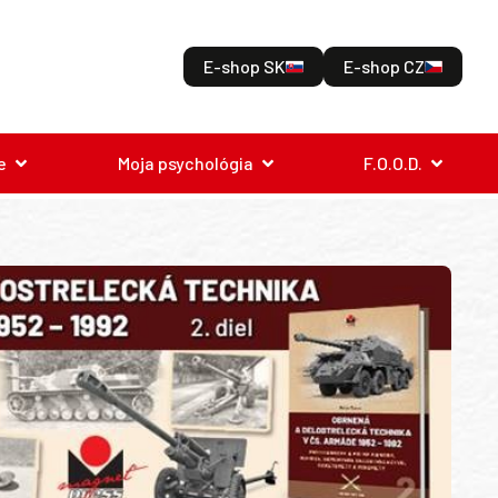
E-shop SK
E-shop CZ
e
Moja psychológia
F.O.O.D.