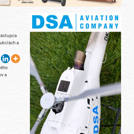
 zástupca
rukciách a
vého
ov a