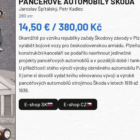
PANCEŘOVÉ AUTOMOBILY ŠKODA
Jaroslav Špitálský, Petr Kadlec
280 str.
14,50 € / 380,00 Kč
Okamžitě po vzniku republiky začaly Škodovy závody v Plz
vyrábět bojové vozy pro československou armádu. Plzeň
konstrukční kanceláři se podařilo navrhnout jedinečné
projekty pancéřových automobilů a v pozdější době i tank
U příležitosti stého výročí výroby obrněného automobilu P
II jsme si dovolili vydat knihu věnovanou vývoji a výrobě
pancéřových automobilů strojírnou Škoda v letech 1919 až
1936.
E-shop SK
E-shop CZ