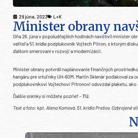
29 júna, 2023
L+K
Minister obrany navšt
Dňa 26. júna v popoludňajších hodinách navštívil minister ob
veliteľa 51. krídla podplukovník Vojtech Pitron, s ktorým dis
ďalšom smerovaní v rozvoji a modernizácii.
Minister obrany potvrdil naplánovanie finančných prostriedko
hangáru pre vrtuľníky UH-60M. Martin Sklenár poďakoval za od
podplukovníkovi Vojtechovi Pitronovi odovzdal plaketu, ako 
Ďalšie snímky si môžete pozrieť –
TU
.
Text a foto: kpt. Alena Komová, 51. krídlo Prešov, Ozbrojené si
N