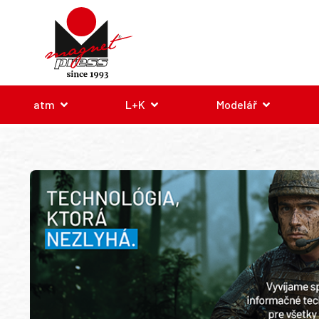
atm
L+K
Modelář