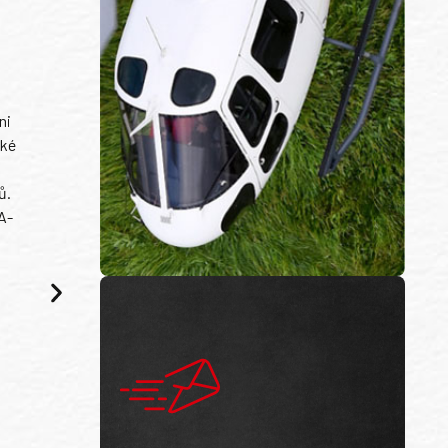
ni
ské
ů.
A-