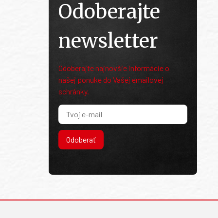
Odoberajte
newsletter
Odoberajte najnovšie informácie o
našej ponuke do Vašej emailovej
schránky.
Odoberať