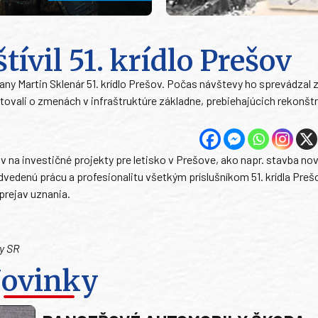
ívil 51. krídlo Prešov
rany Martin Sklenár 51. krídlo Prešov. Počas návštevy ho sprevádzal
kutovali o zmenách v infraštruktúre základne, prebiehajúcich rekonšt
v na investičné projekty pre letisko v Prešove, ako napr. stavba no
vedenú prácu a profesionalitu všetkým príslušníkom 51. krídla Preš
prejav uznania.
ly SR
ovinky