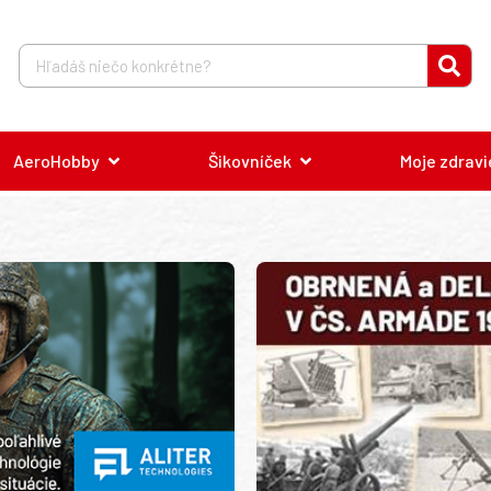
AeroHobby
Šikovníček
Moje zdravi