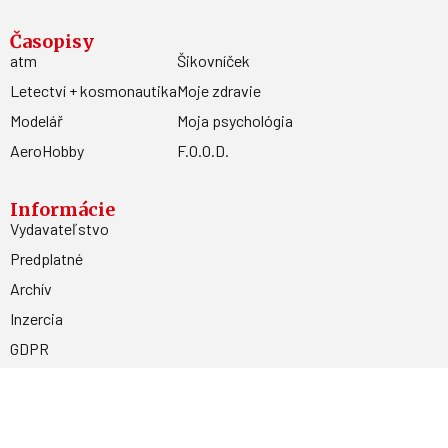
Časopisy
atm
Šikovníček
Letectví + kosmonautika
Moje zdravie
Modelář
Moja psychológia
AeroHobby
F.O.O.D.
Informácie
Vydavateľstvo
Predplatné
Archív
Inzercia
GDPR
Kontakty