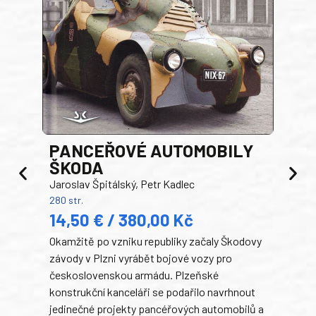
PANCEŘOVÉ AUTOMOBILY
ŠKODA
TA
Jaroslav Špitálský, Petr Kadlec
Ben
280 str.
352 s
14,50 € / 380,00 Kč
22
Okamžitě po vzniku republiky začaly Škodovy
Tank
závody v Plzni vyrábět bojové vozy pro
býva
československou armádu. Plzeňské
Rusk
konstrukční kanceláři se podařilo navrhnout
armá
jedinečné projekty pancéřových automobilů a
stře