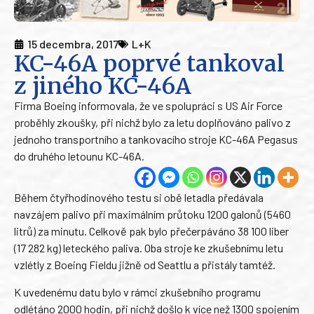
15 decembra, 2017
L+K
KC-46A poprvé tankoval
z jiného KC-46A
Firma Boeing informovala, že ve spolupráci s US Air Force
proběhly zkoušky, při nichž bylo za letu doplňováno palivo z
jednoho transportního a tankovacího stroje KC-46A Pegasus
do druhého letounu KC-46A.
Během čtyřhodinového testu si obě letadla předávala
navzájem palivo při maximálním průtoku 1200 galonů (5460
litrů) za minutu. Celkově pak bylo přečerpáváno 38 100 liber
(17 282 kg) leteckého paliva. Oba stroje ke zkušebnímu letu
vzlétly z Boeing Fieldu jižně od Seattlu a přistály tamtéž.
K uvedenému datu bylo v rámci zkušebního programu
odlétáno 2000 hodin, při nichž došlo k více než 1300 spojením