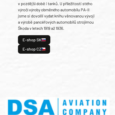
v pozdější době i tanků. U příležitosti stého
při 
výročí výroby obrněného automobilu PA-II
blíz
jsme si dovolili vydat knihu věnovanou vývoji
tank
a výrobě pancéřových automobilů strojírnou
v lé
Škoda v letech 1919 až 1936.
tak 
hrdi
E-shop SK
je: 
odeh
E-shop CZ
bitv
E
E