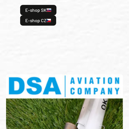
hrdi
E-shop SK
je: 
odeh
E-shop CZ
bitv
E
E