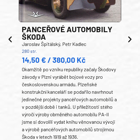
PANCEŘOVÉ AUTOMOBILY
ŠKODA
TA
Jaroslav Špitálský, Petr Kadlec
Ben
280 str.
352 s
14,50 € / 380,00 Kč
22
Okamžitě po vzniku republiky začaly Škodovy
Tank
závody v Plzni vyrábět bojové vozy pro
býva
československou armádu. Plzeňské
Rusk
konstrukční kanceláři se podařilo navrhnout
armá
jedinečné projekty pancéřových automobilů a
stře
v pozdější době i tanků. U příležitosti stého
při 
výročí výroby obrněného automobilu PA-II
blíz
jsme si dovolili vydat knihu věnovanou vývoji
tank
a výrobě pancéřových automobilů strojírnou
v lé
Škoda v letech 1919 až 1936.
tak 