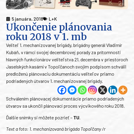
5 januára, 2018
L+K
Ukončenie plánovania
roku 2018 v 1. mb
Veliteľ 1. mechanizovanej brigády, brigádny generál Vladimír
Kubáň, v rámci svojej decembrovej porady za prítomnosti
hlavných funkcionárov veliteľstva 21. decembra v priestoroch
Jaselských kasární v Topoľčanoch svojím podpisom schválil
predloženú plánovaciu dokumentáciu veliteľov priamo
podriadených útvarov 1. mechanizovanej brigády.
Schválením plánovacej dokumentácie priamo podriadených
útvarov sa ukončil plánovací proces výcvikového roku 2018.
Ďalšie snímky si môžete pozrieť –
TU
.
Text a foto: 1. mechanizovaná brigáda Topoľčany /r