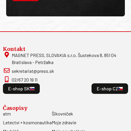
Kontakt
MAGNET PRESS, SLOVAKIA s.r.o. Šustekova 8, 851 04
Bratislava - Petržalka
sekretariat@press.sk
02/67 20 19 11
E-shop SK
E-shop CZ
Časopisy
atm
Šikovníček
Letectví + kosmonautika
Moje zdravie