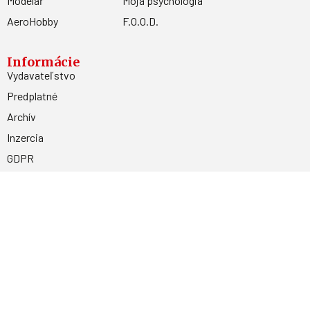
Modelář
Moja psychológia
AeroHobby
F.O.O.D.
Informácie
Vydavateľstvo
Predplatné
Archív
Inzercia
GDPR
Kontakty
Facebook