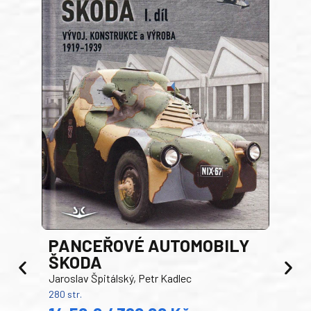
PANCEŘOVÉ AUTOMOBILY
ŠKODA
TA
Jaroslav Špitálský, Petr Kadlec
Ben
280 str.
352 s