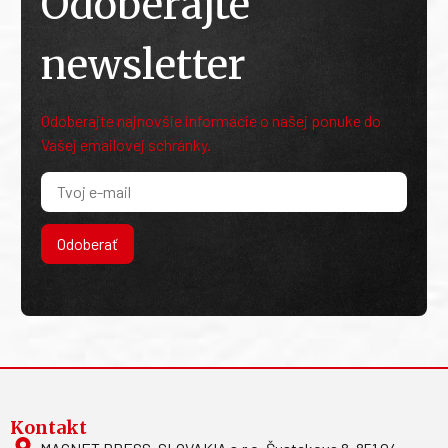
Odoberajte
newsletter
Odoberajte najnovšie informácie o našej ponuke do
Vašej emailovej schránky.
Odoberať
Kontakt