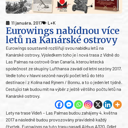
11 januára, 2017
L+K
Eurowings nabídnou více
letů na Kanárské ostrovy
Eurowings soustavně rozšiřují svou nabídku letů na
Kanárské ostrovy. Výsledkem toho je i nová trasa z Vídně do
Las Palmas na ostrově Gran Canaria, kterou letecká
společnost ze skupiny Lufthansa zavádí od letní sezóny 2017.
Vedle toho v hlavní sezóně navýší počet letů do této
destinace i z Kolína nad Rýnem / Bonnu, a to o jeden let týdně.
Cestující tak budou mít na výběr z ještě většího počtu letů na
Kanárské ostrovy.
Lety na trase Vídeň – Las Palmas budou zahájeny 4. května
2017 a následně budou provozovány pravidelně každý
čtvrtek. Eurowings na tuto trasu nasadí Airbus A320. Odlet