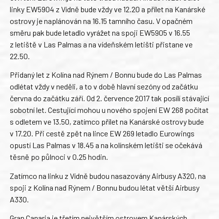
linky EW5904 z Vídně bude vždy ve 12.20 a přílet na Kanárské
ostrovy je naplánován na 16.15 tamního času. V opačném
směru pak bude letadlo vyrážet na spoji EW5905 v 16.55
z letiště v Las Palmas a na vídeňském letišti přistane ve
22.50.
Přidaný let z Kolína nad Rýnem / Bonnu bude do Las Palmas
odlétat vždy v neděli, a to v době hlavní sezóny od začátku
června do začátku září. Od 2. července 2017 tak posílí stávající
sobotní let. Cestující mohou u nového spojení EW 268 počítat
s odletem ve 13.50, zatímco přílet na Kanárské ostrovy bude
v 17.20. Při cestě zpět na lince EW 269 letadlo Eurowings
opustí Las Palmas v 18.45 a na kolínském letišti se očekává
těsně po půlnoci v 0.25 hodin.
Zatímco na linku z Vídně budou nasazovány Airbusy A320, na
spoji z Kolína nad Rýnem / Bonnu budou létat větší Airbusy
A330.
Gran Canaria je třetím největším ostrovem Kanárských