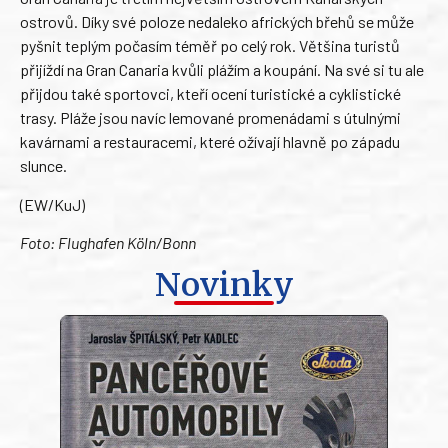
ostrovů. Díky své poloze nedaleko afrických břehů se může
pyšnit teplým počasím téměř po celý rok. Většina turistů
přijíždí na Gran Canaria kvůli plážím a koupání. Na své si tu ale
přijdou také sportovci, kteří ocení turistické a cyklistické
trasy. Pláže jsou navíc lemované promenádami s útulnými
kavárnami a restauracemi, které ožívají hlavně po západu
slunce.
(EW/KuJ)
Foto: Flughafen Köln/Bonn
Novinky