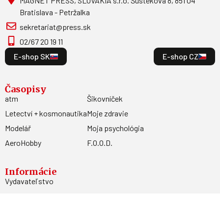
MAGNET PRESS, SLOVAKIA s.r.o. Šustekova 8, 851 04
Bratislava - Petržalka
sekretariat@press.sk
02/67 20 19 11
E-shop SK
E-shop CZ
Časopisy
atm
Šikovníček
Letectví + kosmonautika
Moje zdravie
Modelář
Moja psychológia
AeroHobby
F.O.O.D.
Informácie
Vydavateľstvo
Predplatné
Archív