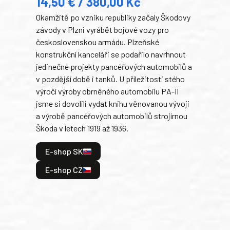
14,50 € / 380,00 Kč
22
Okamžitě po vzniku republiky začaly Škodovy
Tank
závody v Plzni vyrábět bojové vozy pro
býva
československou armádu. Plzeňské
Rusk
konstrukční kanceláři se podařilo navrhnout
armá
jedinečné projekty pancéřových automobilů a
stře
v pozdější době i tanků. U příležitosti stého
při 
výročí výroby obrněného automobilu PA-II
blíz
jsme si dovolili vydat knihu věnovanou vývoji
tank
a výrobě pancéřových automobilů strojírnou
v lé
Škoda v letech 1919 až 1936.
tak 
hrdi
E-shop SK
je: 
odeh
E-shop CZ
bitv
E
E