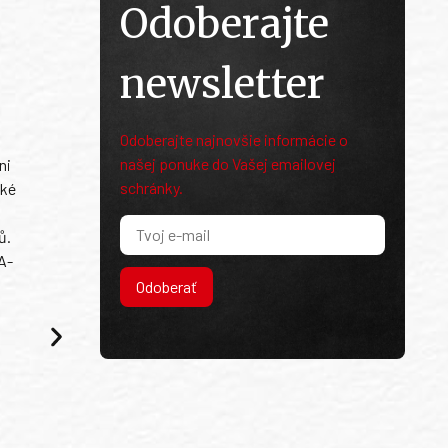
Odoberajte
newsletter
Odoberajte najnovšie informácie o
našej ponuke do Vašej emailovej
ni
schránky.
ské
ů.
A-
Odoberať