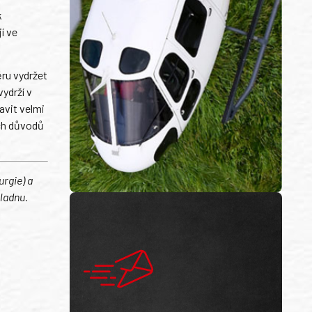
k
í ve
ěru vydržet
vydrží v
avit velmi
ých důvodů
urgie) a
ladnu.