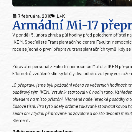
7 februára, 2018
L+K
Armádní Mi-17 přepr
V pondělí 5. února zhruba půl hodiny před polednem přistál na 
IKEM. Specialisté Transplantačního centra Fakultní nemocnice
roce se jedná o první přepravu transplantačních týmů, kdy se k
Zdravotní personál z Fakultní nemocnice Motol a IKEM přepra
kilometrů vzdálené kliniky letěly dva odběrové týmy ve složen
„O přepravu jsme byli požádáni včera ve večerních hodinách 
odběrový tým IKEM. Vrtulník startoval v 6 hodin ráno. Vzhledem
ohledem na místo přistání. Nicméně naše letecké posádky a te
časové tísni. Pro tyto účely držíme takzvaně stodvacítkovou h
sedm dní v týdnu připravené na zavolání a do sto dvaceti minut
Klement.
Odběr versus transplantace