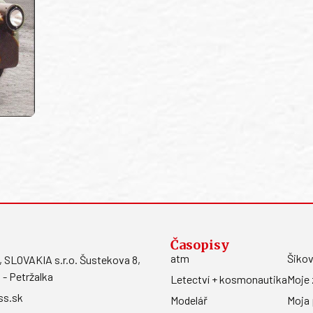
Časopisy
atm
Šikov
LOVAKIA s.r.o. Šustekova 8,
 - Petržalka
Letectví + kosmonautika
Moje 
ss.sk
Modelář
Moja 