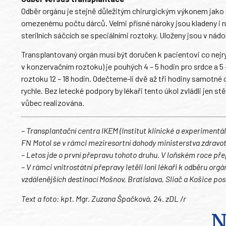
Odběr orgánu je stejně důležitým chirurgickým výkonem jako 
omezenému počtu dárců. Velmi přísné nároky jsou kladeny i n
sterilních sáčcích se speciálními roztoky. Uloženy jsou v nád
Transplantovaný orgán musí být doručen k pacientovi co nejr
v konzervačním roztoku) je pouhých 4 – 5 hodin pro srdce a 5 – 
roztoku 12 – 18 hodin. Odečteme-li dvě až tři hodiny samotné 
rychle. Bez letecké podpory by lékaři tento úkol zvládli jen 
vůbec realizována.
– Transplantační centra IKEM (Institut klinické a experimentá
FN Motol se v rámci meziresortní dohody ministerstva zdravot
–
Letos jde o první přepravu tohoto druhu. V loňském roce pře
–
V rámci vnitrostátní přepravy letěli loni lékaři k odběru org
vzdálenějších destinací Mošnov, Bratislava, Sliač a Košice po
Text a foto: kpt. Mgr. Zuzana Špačková, 24. zDL /r
N