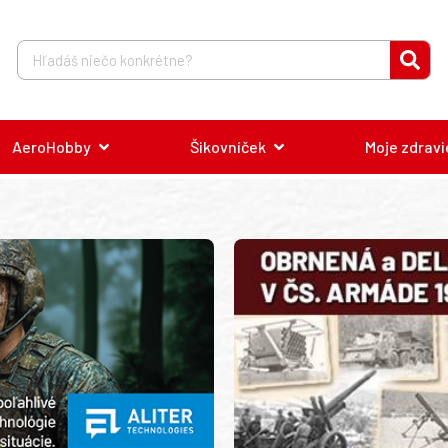
AeroHobby
Šikovníček
Moje zdravi