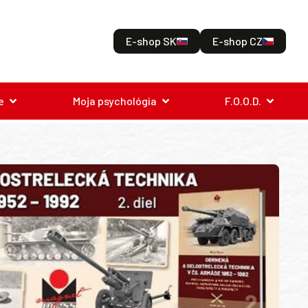
E-shop SK
E-shop CZ
e
Moja psychológia
F.O.O.D.