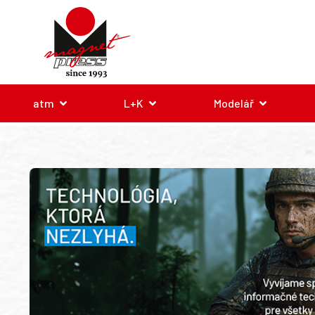
atm
L+K
Modelář