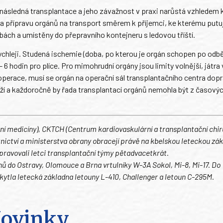
následná transplantace a jeho závažnost v praxi narůstá vzhledem 
a přípravu orgánů na transport směrem k příjemci, ke kterému putuj
obách a umístěny do přepravního kontejneru s ledovou tříští.
ychleji. Studená ischemie (doba, po kterou je orgán schopen po odb
6 hodin pro plíce. Pro mimohrudní orgány jsou limity volnější, játra 
operace, musí se orgán na operační sál transplantačního centra dopr
stěží a každoročně by řada transplantací orgánů nemohla být z časov
lní medicíny), CKTCH (Centrum kardiovaskulární a transplantační chir
nictví a ministerstva obrany obracejí právě na kbelskou leteckou zák
pravovali letci transplantační týmy pětadvacetkrát.
ánů do Ostravy, Olomouce a Brna vrtulníky W-3A Sokol, Mi-8, Mi-17. Do
skytla letecká základna letouny L-410, Challenger a letoun C-295M.
ovinky