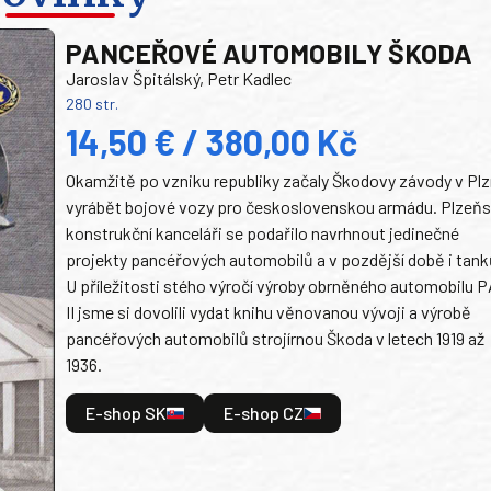
PANCEŘOVÉ AUTOMOBILY ŠKODA
Jaroslav Špitálský, Petr Kadlec
280 str.
14,50 € / 380,00 Kč
Okamžitě po vzniku republiky začaly Škodovy závody v Plz
vyrábět bojové vozy pro československou armádu. Plzeň
konstrukční kanceláři se podařilo navrhnout jedinečné
projekty pancéřových automobilů a v pozdější době i tank
U příležitosti stého výročí výroby obrněného automobilu P
II jsme si dovolili vydat knihu věnovanou vývoji a výrobě
pancéřových automobilů strojírnou Škoda v letech 1919 až
1936.
E-shop SK
E-shop CZ