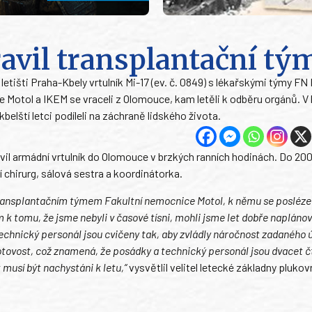
avil transplantační tý
letišti Praha-Kbely vrtulník Mi-17 (ev. č. 0849) s lékařskými týmy FN
 Motol a IKEM se vraceli z Olomouce, kam letěli k odběru orgánů. V
belští letci podíleli na záchraně lidského života.
vil armádní vrtulník do Olomouce v brzkých ranních hodinách. Do 20
í chirurg, sálová sestra a koordinátorka.
transplantačním týmem Fakultní nemocnice Motol, k němu se posléze
 k tomu, že jsme nebyli v časové tísni, mohli jsme let dobře naplánova
chnický personál jsou cvičeny tak, aby zvládly náročnost zadaného ú
otovost, což znamená, že posádky a technický personál jsou dvacet č
 musí být nachystáni k letu,“
vysvětlil velitel letecké základny plukov