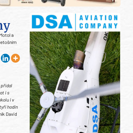
my
 Motol a
 letošním
0
 přidal
t i s
kolu i v
tyři hodin
ník David