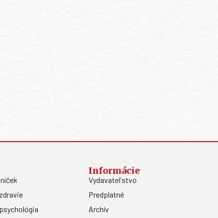
Informácie
níček
Vydavateľstvo
zdravie
Predplatné
psychológia
Archív