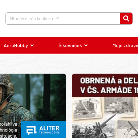
AeroHobby
Šikovníček
Moje zdravi