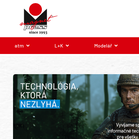
atm
L+K
Modelář