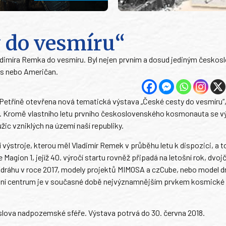
y do vesmíru“
 Vladimíra Remka do vesmíru. Byl nejen prvním a dosud jediným česko
s nebo Američan.
 Petříně otevřena nová tematická výstava „České cesty do vesmíru“,
Kromě vlastního letu prvního československého kosmonauta se vý
ic vzniklých na území naší republiky.
výstroje, kterou měl Vladimír Remek v průběhu letu k dispozici, a t
agion 1, jejíž 40. výročí startu rovněž připadá na letošní rok, dvoj
 dráhu v roce 2017, modely projektů MIMOSA a czCube, nebo model d
ivní centrum je v současné době nejvýznamnějším prvkem kosmické
slova nadpozemské sféře. Výstava potrvá do 30. června 2018.