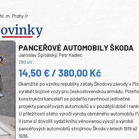
l. m. Prahy /r
ovinky
PANCEŘOVÉ AUTOMOBILY ŠKODA
Jaroslav Špitálský, Petr Kadlec
280 str.
14,50 € / 380,00 Kč
Okamžitě po vzniku republiky začaly Škodovy závody v Plz
vyrábět bojové vozy pro československou armádu. Plzeň
konstrukční kanceláři se podařilo navrhnout jedinečné
projekty pancéřových automobilů a v pozdější době i tank
U příležitosti stého výročí výroby obrněného automobilu P
II jsme si dovolili vydat knihu věnovanou vývoji a výrobě
pancéřových automobilů strojírnou Škoda v letech 1919 až
1936.