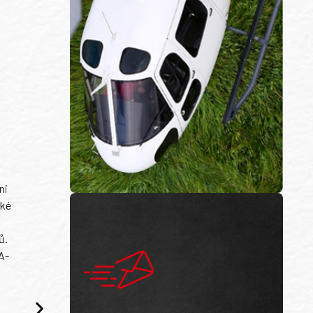
ni
ské
ů.
A-