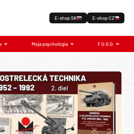
E-shop SK
E-shop CZ
e
Moja psychológia
F.O.O.D.