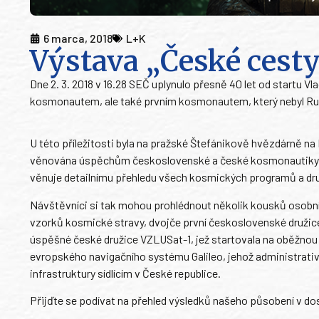
6 marca, 2018
L+K
Výstava „České cest
Dne 2. 3. 2018 v 16.28 SEČ uplynulo přesně 40 let od startu
kosmonautem, ale také prvním kosmonautem, který nebyl Ru
U této příležitosti byla na pražské Štefánikově hvězdárně na
věnována úspěchům československé a české kosmonautiky. 
věnuje detailnímu přehledu všech kosmických programů a druž
Návštěvníci si tak mohou prohlédnout několik kousků osobní 
vzorků kosmické stravy, dvojče první československé družice M
úspěšné české družice VZLUSat-1, jež startovala na oběžnou
evropského navigačního systému Galileo, jehož administrat
infrastruktury sídlícím v České republice.
Přijďte se podívat na přehled výsledků našeho působení v do