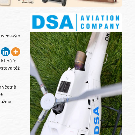
slovenským
 která je
stava též
o včetně
če
ružice