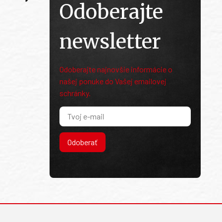
Odoberajte
newsletter
Odoberajte najnovšie informácie o
našej ponuke do Vašej emailovej
schránky.
Odoberať