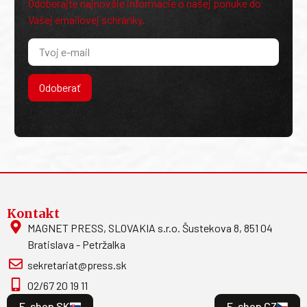
Odoberajte najnovšie informácie o našej ponuke do
Vašej emailovej schránky.
Odoberať
Kontakt
MAGNET PRESS, SLOVAKIA s.r.o. Šustekova 8, 851 04
Bratislava - Petržalka
sekretariat@press.sk
02/67 20 19 11
E-shop SK
E-shop CZ