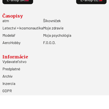
Časopisy
atm
Šikovníček
Letectví + kosmonautika
Moje zdravie
Modelář
Moja psychológia
AeroHobby
F.O.O.D.
Informácie
Vydavateľstvo
Predplatné
Archív
Inzercia
GDPR
Kontakty