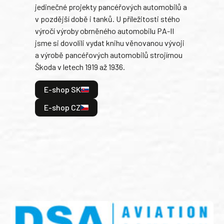
jedinečné projekty pancéřových automobilů a
stře
v pozdější době i tanků. U příležitosti stého
při 
výročí výroby obrněného automobilu PA-II
blíz
jsme si dovolili vydat knihu věnovanou vývoji
tank
a výrobě pancéřových automobilů strojírnou
v lé
Škoda v letech 1919 až 1936.
tak 
hrdi
E-shop SK
je: 
odeh
E-shop CZ
bitv
E
E