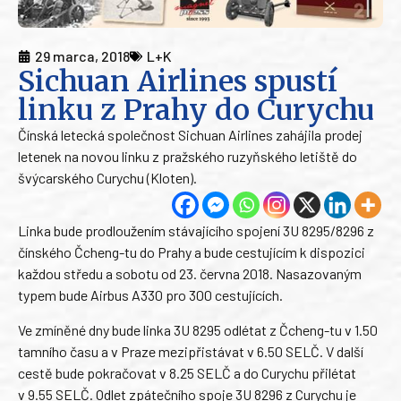
29 marca, 2018
L+K
Sichuan Airlines spustí
linku z Prahy do Curychu
Čínská letecká společnost Sichuan Airlines zahájila prodej
letenek na novou linku z pražského ruzyňského letiště do
švýcarského Curychu (Kloten).
Linka bude prodloužením stávajícího spojení 3U 8295/8296 z
čínského Čcheng-tu do Prahy a bude cestujícím k dispozici
každou středu a sobotu od 23. června 2018. Nasazovaným
typem bude Airbus A330 pro 300 cestujících.
Ve zmíněné dny bude linka 3U 8295 odlétat z Čcheng-tu v 1.50
tamního času a v Praze mezipřistávat v 6.50 SELČ. V další
cestě bude pokračovat v 8.25 SELČ a do Curychu přilétat
v 9.55 SELČ. Odlet zpátečního spoje 3U 8296 z Curychu je