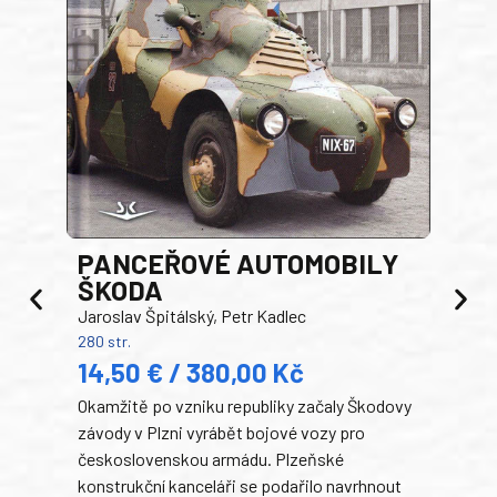
PANCEŘOVÉ AUTOMOBILY
ŠKODA
TA
Jaroslav Špitálský, Petr Kadlec
Ben
280 str.
352 s
14,50 € / 380,00 Kč
22
Okamžitě po vzniku republiky začaly Škodovy
Tank
závody v Plzni vyrábět bojové vozy pro
býva
československou armádu. Plzeňské
Rusk
konstrukční kanceláři se podařilo navrhnout
armá