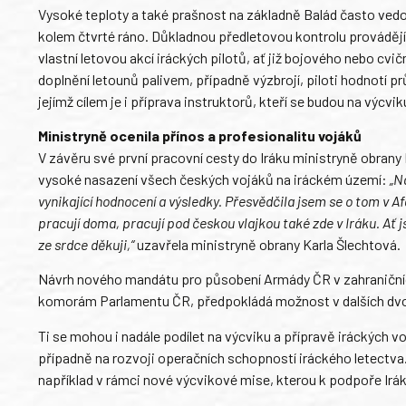
Vysoké teploty a také prašnost na základně Balád často vedou 
kolem čtvrté ráno. Důkladnou předletovou kontrolu provádějí 
vlastní letovou akcí iráckých pilotů, ať již bojového nebo cv
doplnění letounů palivem, případně výzbrojí, piloti hodnotí pr
jejímž cílem je i příprava instruktorů, kteří se budou na výcvi
Ministryně ocenila přínos a profesionalitu vojáků
V závěru své první pracovní cesty do Iráku ministryně obrany
vysoké nasazení všech českých vojáků na iráckém území:
„N
vynikající hodnocení a výsledky. Přesvědčila jsem se o tom v Af
pracují doma, pracují pod českou vlajkou také zde v Iráku. Ať jso
ze srdce děkuji,“
uzavřela ministryně obrany Karla Šlechtová.
Návrh nového mandátu pro působení Armády ČR v zahraničních
komorám Parlamentu ČR, předpokládá možnost v dalších dvou 
Ti se mohou i nadále podílet na výcviku a přípravě iráckých v
případně na rozvoji operačních schopností iráckého letectva.
například v rámci nové výcvikové mise, kterou k podpoře Irák