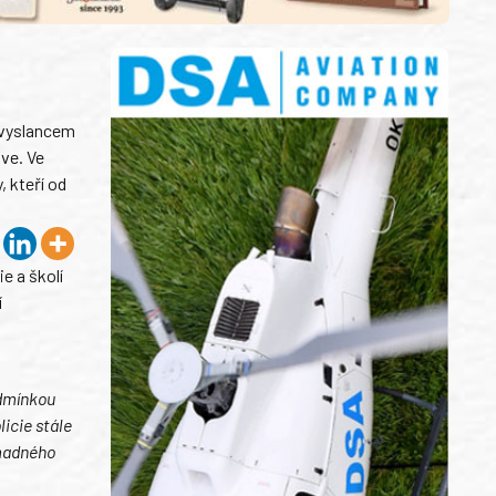
elvyslancem
lve. Ve
, kteří od
e a školí
í
odmínkou
icie stále
omadného