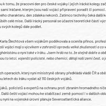
k tomu, že pracovní den pro české vojáky i jejich irácké kolegy začí
sami Iráčané, kterým jsou naši vojáci připraveni poradit či pomoci.
ičného charakteru, den zdaleka nekončí. Zatímco techniky čeká další k
ůběh celé mise. Další irácký personál se účastní teoretické části výc
ku svých kolegů dále podílet.
 Karla Šlechtová všem vojákům poděkovala a ocenila přínos, profesi
aši vojáci mají s výcvikem v zahraničí opravdu velké zkušenosti a co v
ghánistánu a nyní také v Iráku. Jsem hrdá na to, že stejně dobře a ob
u to letci, vojenští policisté, nebo chemici, dělají naší zemi čest, a j
 operacích, který nyní ministryně obrany předkládá vládě ČR a ob
letech do Iráku vyslat až 110 českých vojáků.
ojáků, policistů a expertů na ochranu proti zbraním hromadného niče
 Další čeští vojáci mohou ke stabilizaci země pomoci i v dalších obl
u nyní na vojenské úrovni plánuje Severoatlantická aliance.