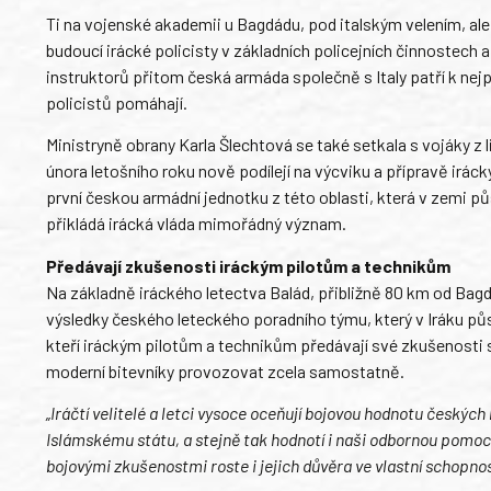
Ti na vojenské akademii u Bagdádu, pod italským velením, ale 
budoucí irácké policisty v základních policejních činnostech
instruktorů přitom česká armáda společně s Italy patří k ne
policistů pomáhají.
Ministryně obrany Karla Šlechtová se také setkala s vojáky z 
února letošního roku nově podílejí na výcviku a přípravě irác
první českou armádní jednotku z této oblasti, která v zemi p
přikládá irácká vláda mimořádný význam.
Předávají zkušenosti iráckým pilotům a technikům
Na základně iráckého letectva Balád, přibližně 80 km od Bag
výsledky českého leteckého poradního týmu, který v Iráku půso
kteří iráckým pilotům a technikům předávají své zkušenosti 
moderní bitevníky provozovat zcela samostatně.
„Iráčtí velitelé a letci vysoce oceňují bojovou hodnotu českých
Islámskému státu, a stejně tak hodnotí i naši odbornou pomoc a 
bojovými zkušenostmi roste i jejich důvěra ve vlastní schopnos