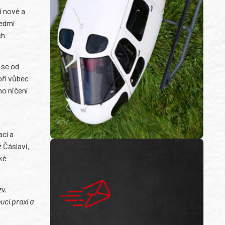
í nové a
sedmi
ch
 se od
oří vůbec
ho ničení
cí a
 Čáslavi,
ké
zv.
ucí praxí a