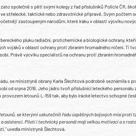
zato společně s pěti svými kolegy z řad příslušníků Policie ČR, škol
 a ve střelecké, taktické nebo zdravotnické přípravě. Svým počtem 
jpočetněji zastoupeným národům, které Iráku v oblasti výcviku nový
libereckého pluku radiační, protichemické a biologické ochrany, kteří
kých vojáků v oblasti ochrany proti zbraním hromadného ničení. Ti tv
ůsobí. Právě výcviku specialistů na ochranu proti zbraním hromadné
dádu, se ministryně obrany Karla Šlechtová podrobně seznámila s pra
bí od srpna 2016. Jeho jádro tvoří příslušníci leteckého personálu z
s provozem letounů L-159 tak, aby bylo irácké letectvo schopné čes
 letounů, se kterými uskutečnili řadu úspěšných bojových misí proti t
asistenci. Piloti i technický personál mají velkou motivaci a s rosto
ti,”
uvedla ministryně Šlechtová.