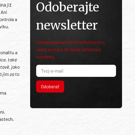
Odoberajte
ná již
 Ani
ontrola a
newsletter
viku,
Odoberajte najnovšie informácie o
našej ponuke do Vašej emailovej
onalitu a
schránky.
íce, také
ětavě, jako
á jim za to
Odoberať
ěma
ní,
astech,