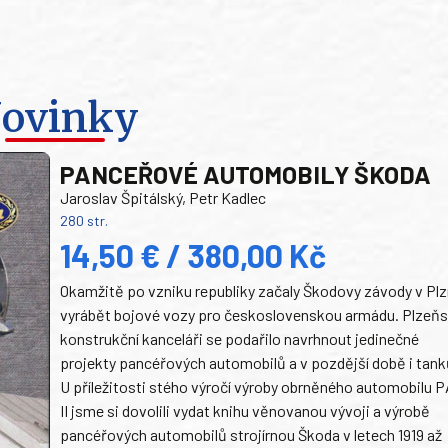
ovinky
PANCEŘOVÉ AUTOMOBILY ŠKODA
Jaroslav Špitálský, Petr Kadlec
280 str.
14,50 € / 380,00 Kč
Okamžitě po vzniku republiky začaly Škodovy závody v Plz
vyrábět bojové vozy pro československou armádu. Plzeň
konstrukční kanceláři se podařilo navrhnout jedinečné
projekty pancéřových automobilů a v pozdější době i tank
U příležitosti stého výročí výroby obrněného automobilu P
II jsme si dovolili vydat knihu věnovanou vývoji a výrobě
pancéřových automobilů strojírnou Škoda v letech 1919 až