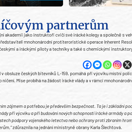
 klíčovým partnerům
jní akademii jako instruktoři cvičí své irácké kolegy a společně s v
 představiteli mnohonárodní protiteroristické operace Inherent Reso
českými a iráckými piloty a techniky a také s chemickými instruktory
l v obsluze českých bitevníků L-159, pomáhá při výcviku místní polici
o ničení. Mise probíhá na žádost irácké vlády a v rámci mnohonárodn
dním zájmem a potřebou je především bezpečnost. Ta je i základní p
dy při výcviku a při budování nových schopností irácké armády a pol
oblastech podpory vojenského letectva nebo ochrany proti zbraním hr
nerům,“
zdůraznila na jednání ministryně obrany Karla Šlechtová.