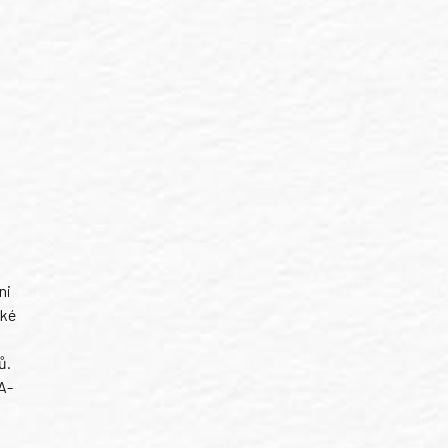
ni
ské
ů.
A-