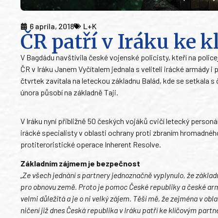
6 apríla, 2018
L+K
ČR patří v Iráku ke
V Bagdádu navštívila české vojenské policisty, kteří na police
ČR v Iráku Janem Vyčítalem jednala s veliteli irácké armády i
čtvrtek zavítala na leteckou základnu Balád, kde se setkala s 
února působí na základně Taji.
V Iráku nyní přibližně 50 českých vojáků cvičí letecký personá
irácké specialisty v oblasti ochrany proti zbraním hromadnéh
protiteroristické operace Inherent Resolve.
Základním zájmem je bezpečnost
„Ze všech jednání s partnery jednoznačně vyplynulo, že zákla
pro obnovu země. Proto je pomoc České republiky a české armá
velmi důležitá a je o ni velký zájem. Těší mě, že zejména v 
ničení již dnes Česká republika v Iráku patří ke klíčovým part