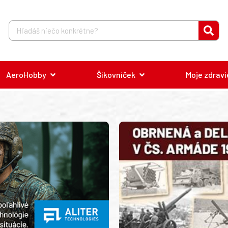
AeroHobby
Šikovníček
Moje zdravi