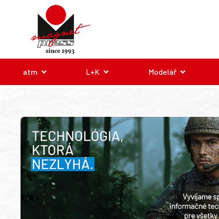
atm
L+K
Modelář