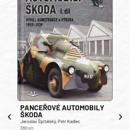
PANCEŘOVÉ AUTOMOBILY
ŠKODA
TA
Jaroslav Špitálský, Petr Kadlec
Ben
280 str.
352 s