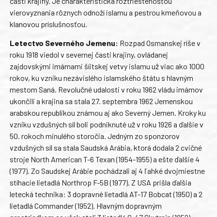
časti krajiny. Je charakteristická roztrieštenosťou
vierovyznania rôznych odnoží islamu a pestrou kmeňovou a
klanovou príslušnosťou.
Letectvo Severného Jemenu:
Rozpad Osmanskej ríše v
roku 1918 viedol v severnej časti krajiny, ovládanej
zajdovskými imámami šíitskej vetvy islamu už viac ako 1000
rokov, ku vzniku nezávislého islamského štátu s hlavným
mestom Saná. Revolučné udalosti v roku 1962 vládu imámov
ukončili a krajina sa stala 27. septembra 1962 Jemenskou
arabskou republikou známou aj ako Severný Jemen. Kroky ku
vzniku vzdušných síl boli podniknuté už v roku 1926 a ďalšie v
50. rokoch minulého storočia. Jedným zo sponzorov
vzdušných síl sa stala Saudská Arábia, ktorá dodala 2 cvičné
stroje North American T-6 Texan (1954-1955) a ešte ďalšie 4
(1977). Zo Saudskej Arábie pochádzali aj 4 ľahké dvojmiestne
stíhacie lietadlá Northrop F-5B (1977). Z USA prišla ďalšia
letecká technika: 3 dopravné lietadlá AT-17 Bobcat (1950) a 2
lietadlá Commander (1952). Hlavným dopravným