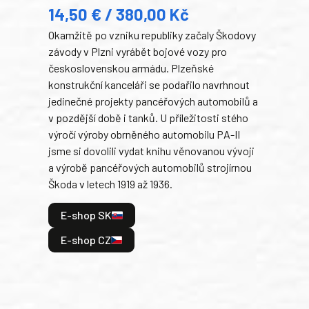
14,50 € / 380,00 Kč
22
Okamžitě po vzniku republiky začaly Škodovy
Tank
závody v Plzni vyrábět bojové vozy pro
býva
československou armádu. Plzeňské
Rusk
konstrukční kanceláři se podařilo navrhnout
armá
jedinečné projekty pancéřových automobilů a
stře
v pozdější době i tanků. U příležitosti stého
při 
výročí výroby obrněného automobilu PA-II
blíz
jsme si dovolili vydat knihu věnovanou vývoji
tank
a výrobě pancéřových automobilů strojírnou
v lé
Škoda v letech 1919 až 1936.
tak 
hrdi
E-shop SK
je: 
odeh
E-shop CZ
bitv
E
E