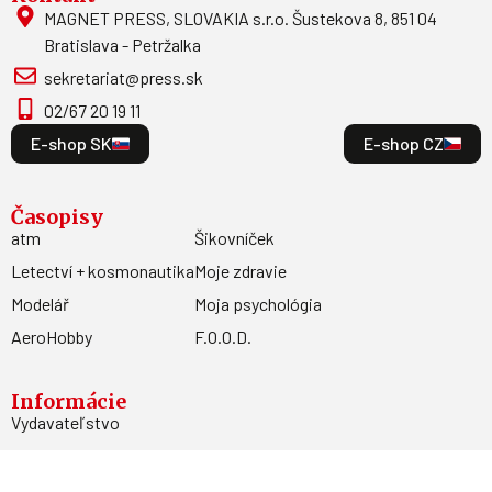
MAGNET PRESS, SLOVAKIA s.r.o. Šustekova 8, 851 04
Bratislava - Petržalka
sekretariat@press.sk
02/67 20 19 11
E-shop SK
E-shop CZ
Časopisy
atm
Šikovníček
Letectví + kosmonautika
Moje zdravie
Modelář
Moja psychológia
AeroHobby
F.O.O.D.
Informácie
Vydavateľstvo
Predplatné
Archív