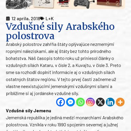
12 apríla, 2018
L+K
Vzdušné sily Arabského
polostrova
Arabský polostrov zahŕňa štáty oplývajúce nezmernými
ropnými náleziskami, ale aj štáty bez tohto prírodného
bohatstva. Náš časopis tohto roku už priniesol články o
vzdušných silách Kataru, v čísle 2, a Kuvajtu, v čísle 3. Preto
sme sa rozhodli doplniť informácie aj o vzdušných silách
ostatných štátov regiónu. V tejto prvej časti začneme už
vlastne neexistujúcimi jemenskými vzdušnými silami a
priblížime si aj jordánske vzdušné sily.
Vzdušné sily Jemenu
Jemenská republika je jediná medzi monarchiami Arabského
polostrova. Vznikla v roku 1990 spojením severnej a južnej