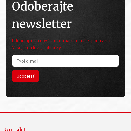
Odoberajte
newsletter
Odoberajte najnovšie informácie o našej ponuke do
Vašej emailovej schránky.
Odoberať
Kontakt