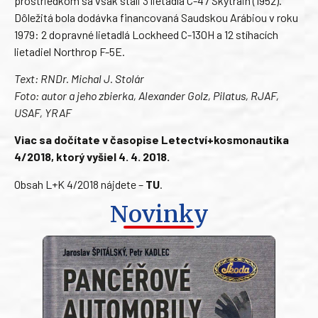
prostriedkom sa však stali 3 lietadlá C-47 Skytrain (1952).
Dôležitá bola dodávka financovaná Saudskou Arábiou v roku
1979: 2 dopravné lietadlá Lockheed C-130H a 12 stíhacích
lietadiel Northrop F-5E.
Text: RNDr. Michal J. Stolár
Foto: autor a jeho zbierka, Alexander Golz, Pilatus, RJAF,
USAF, YRAF
Viac sa dočítate v časopise Letectví+kosmonautika
4/2018, ktorý vyšiel 4. 4. 2018.
Obsah L+K 4/2018 nájdete –
TU
.
Novinky