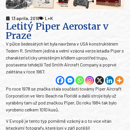
13 apríla, 2018
L+K
Letitý Piper Aerostar v
Praze
V půlce šedesátých let byla navržena v USA konstruktérem
Tedem R. Smithem jediná a velmi vzácná verze letadla Piper s
charakteristicky umístěným křídlem uprostřed trupu,
postavena tehdejší Ted Smith Aircraft Company a poprvé
zalétána v roce 1967.
Po roce 1978 se značka stala součástí továrny Piper Aircraft
Corporation ve Vero Beach na Floridě a další stroje byly už
vyráběny tam už pod značkou Piper. Do roku 1984 tak bylo
vyrobeno celkem 1010 kusů.
V Evropě je tento typ poměrně vzácný a o to více vítán
leteckými fotografy, které loni v září potěšil