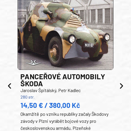
PANCEŘOVÉ AUTOMOBILY
ŠKODA
TA
Jaroslav Špitálský, Petr Kadlec
Ben
280 str.
352 s
14,50 € / 380,00 Kč
22
Okamžitě po vzniku republiky začaly Škodovy
Tank
závody v Plzni vyrábět bojové vozy pro
býva
československou armádu. Plzeňské
Rusk