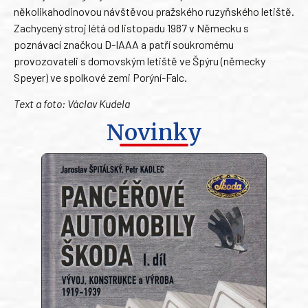
několikahodinovou návštěvou pražského ruzyňského letiště.
Zachycený stroj létá od listopadu 1987 v Německu s
poznávací značkou D-IAAA a patří soukromému
provozovateli s domovským letiště ve Špýru (německy
Speyer) ve spolkové zemi Porýní-Falc.
Text a foto: Václav Kudela
Novinky