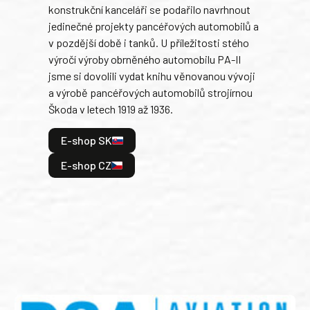
konstrukční kanceláři se podařilo navrhnout
armá
jedinečné projekty pancéřových automobilů a
stře
v pozdější době i tanků. U příležitosti stého
při 
výročí výroby obrněného automobilu PA-II
blíz
jsme si dovolili vydat knihu věnovanou vývoji
tank
a výrobě pancéřových automobilů strojírnou
v lé
Škoda v letech 1919 až 1936.
tak 
hrdi
E-shop SK
je: 
odeh
E-shop CZ
bitv
E
E