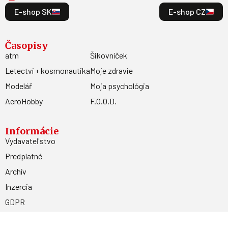
E-shop SK
E-shop CZ
Časopisy
atm
Šikovníček
Letectví + kosmonautika
Moje zdravie
Modelář
Moja psychológia
AeroHobby
F.O.O.D.
Informácie
Vydavateľstvo
Predplatné
Archív
Inzercia
GDPR
Kontakty