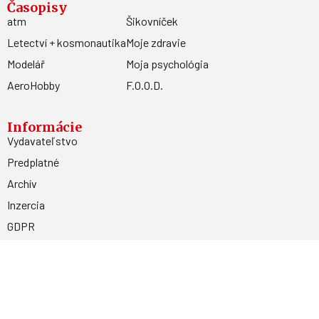
Časopisy
atm
Šikovníček
Letectví + kosmonautika
Moje zdravie
Modelář
Moja psychológia
AeroHobby
F.O.O.D.
Informácie
Vydavateľstvo
Predplatné
Archív
Inzercia
GDPR
Kontakty