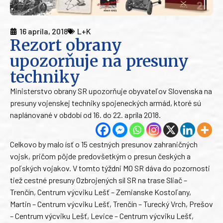
16 apríla, 2018
L+K
Rezort obrany
upozorňuje na presuny
techniky
Ministerstvo obrany SR upozorňuje obyvateľov Slovenska na
presuny vojenskej techniky spojeneckých armád, ktoré sú
naplánované v období od 16. do 22. apríla 2018.
Celkovo by malo ísť o 15 cestných presunov zahraničných
vojsk, pričom pôjde predovšetkým o presun českých a
poľských vojakov. V tomto týždni MO SR dáva do pozornosti
tiež cestné presuny Ozbrojených síl SR na trase Sliač –
Trenčín, Centrum výcviku Lešť – Zemianske Kostoľany,
Martin – Centrum výcviku Lešť, Trenčín – Turecký Vrch, Prešov
– Centrum výcviku Lešť, Levice – Centrum výcviku Lešť,