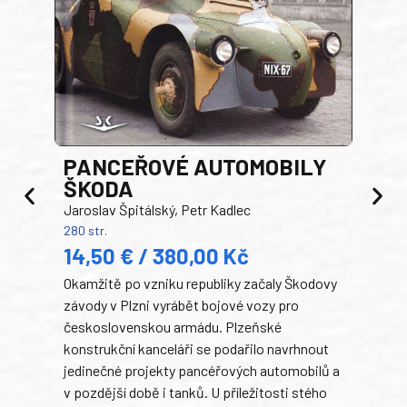
PANCEŘOVÉ AUTOMOBILY
ŠKODA
TA
Jaroslav Špitálský, Petr Kadlec
Ben
280 str.
352 s
14,50 € / 380,00 Kč
22
Okamžitě po vzniku republiky začaly Škodovy
Tank
závody v Plzni vyrábět bojové vozy pro
býva
československou armádu. Plzeňské
Rusk
konstrukční kanceláři se podařilo navrhnout
armá
jedinečné projekty pancéřových automobilů a
stře
v pozdější době i tanků. U příležitosti stého
při 