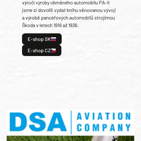
výročí výroby obrněného automobilu PA-II
blíz
jsme si dovolili vydat knihu věnovanou vývoji
tank
a výrobě pancéřových automobilů strojírnou
v lé
Škoda v letech 1919 až 1936.
tak 
hrdi
E-shop SK
je: 
odeh
E-shop CZ
bitv
E
E