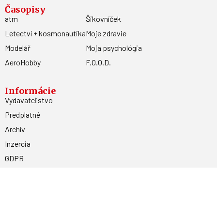
Časopisy
atm
Šikovníček
Letectví + kosmonautika
Moje zdravie
Modelář
Moja psychológia
AeroHobby
F.O.O.D.
Informácie
Vydavateľstvo
Predplatné
Archív
Inzercia
GDPR
Kontakty