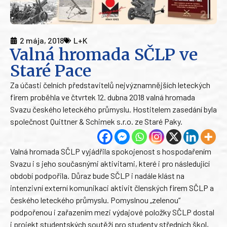
2 mája, 2018
L+K
Valná hromada SČLP ve
Staré Pace
Za účasti čelních představitelů nejvýznamnějších leteckých
firem proběhla ve čtvrtek 12. dubna 2018 valná hromada
Svazu českého leteckého průmyslu. Hostitelem zasedání byla
společnost Quittner & Schimek s.r.o. ze Staré Paky.
Valná hromada SČLP vyjádřila spokojenost s hospodařením
Svazu i s jeho současnými aktivitami, které i pro následující
období podpořila. Důraz bude SČLP i nadále klást na
intenzivní externí komunikaci aktivit členských firem SČLP a
českého leteckého průmyslu. Pomyslnou „zelenou“
podpořenou i zařazením mezi výdajové položky SČLP dostal
i projekt studentských soutěží pro studenty středních škol,