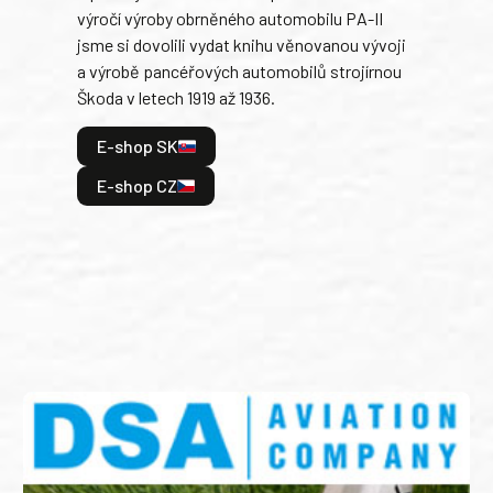
výročí výroby obrněného automobilu PA-II
blíz
jsme si dovolili vydat knihu věnovanou vývoji
tank
a výrobě pancéřových automobilů strojírnou
v lé
Škoda v letech 1919 až 1936.
tak 
hrdi
E-shop SK
je: 
odeh
E-shop CZ
bitv
E
E