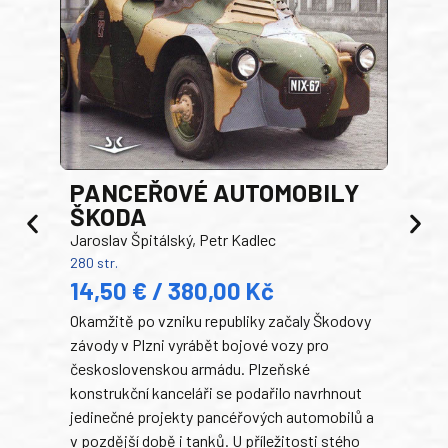
PANCEŘOVÉ AUTOMOBILY
ŠKODA
TA
Jaroslav Špitálský, Petr Kadlec
Ben
280 str.
352 s
14,50 € / 380,00 Kč
22
Okamžitě po vzniku republiky začaly Škodovy
Tank
závody v Plzni vyrábět bojové vozy pro
býva
československou armádu. Plzeňské
Rusk
konstrukční kanceláři se podařilo navrhnout
armá
jedinečné projekty pancéřových automobilů a
stře
v pozdější době i tanků. U příležitosti stého
při 