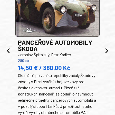
PANCEŘOVÉ AUTOMOBILY
ŠKODA
TA
Jaroslav Špitálský, Petr Kadlec
Ben
280 str.
352 s
14,50 € / 380,00 Kč
22
Okamžitě po vzniku republiky začaly Škodovy
Tank
závody v Plzni vyrábět bojové vozy pro
býva
československou armádu. Plzeňské
Rusk
konstrukční kanceláři se podařilo navrhnout
armá
jedinečné projekty pancéřových automobilů a
stře
v pozdější době i tanků. U příležitosti stého
při 
výročí výroby obrněného automobilu PA-II
blíz