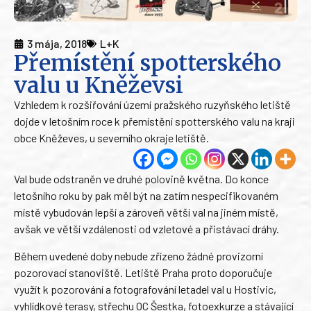
3 mája, 2018
L+K
Přemístění spotterského
valu u Kněževsi
Vzhledem k rozšiřování území pražského ruzyňského letiště
dojde v letošním roce k přemístění spotterského valu na kraji
obce Kněževes, u severního okraje letiště.
Val bude odstraněn ve druhé polovině května. Do konce
letošního roku by pak měl být na zatím nespecifikovaném
místě vybudován lepší a zároveň větší val na jiném místě,
avšak ve větší vzdálenosti od vzletové a přistávací dráhy.
Během uvedené doby nebude zřízeno žádné provizorní
pozorovací stanoviště. Letiště Praha proto doporučuje
využít k pozorování a fotografování letadel val u Hostivic,
vyhlídkové terasy, střechu OC Šestka, fotoexkurze a stávající