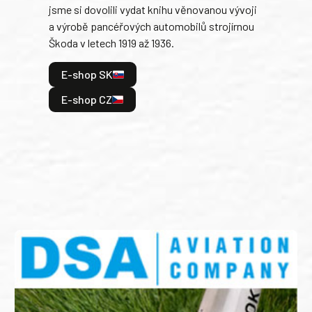
jsme si dovolili vydat knihu věnovanou vývoji
tank
a výrobě pancéřových automobilů strojírnou
v lé
Škoda v letech 1919 až 1936.
tak 
hrdi
E-shop SK
je: 
odeh
E-shop CZ
bitv
E
E