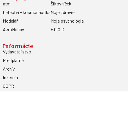
atm
Šikovníček
Letectví + kosmonautika
Moje zdravie
Modelář
Moja psychológia
AeroHobby
F.O.O.D.
Informácie
Vydavateľstvo
Predplatné
Archív
Inzercia
GDPR
Kontakty