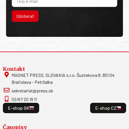
Odoberať
Kontakt
MAGNET PRESS, SLOVAKIA s.r.o. Šustekova 8, 851 04
Bratislava - Petržalka
sekretariat@press.sk
02/67 20 19 11
E-shop SK
E-shop CZ
Časopisy