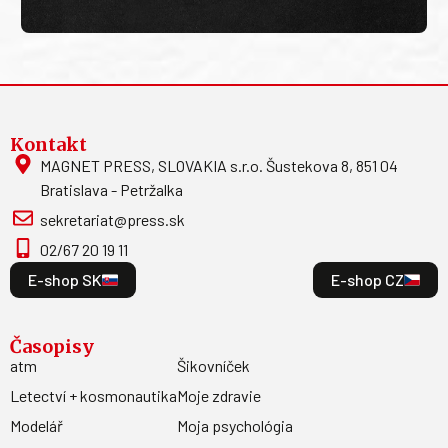
Kontakt
MAGNET PRESS, SLOVAKIA s.r.o. Šustekova 8, 851 04
Bratislava - Petržalka
sekretariat@press.sk
02/67 20 19 11
E-shop SK
E-shop CZ
Časopisy
atm
Šikovníček
Letectví + kosmonautika
Moje zdravie
Modelář
Moja psychológia