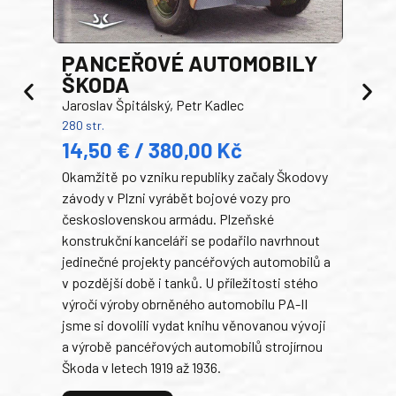
PANCEŘOVÉ AUTOMOBILY
ŠKODA
TA
Jaroslav Špitálský, Petr Kadlec
Ben
280 str.
352 s
14,50 € / 380,00 Kč
22
Okamžitě po vzniku republiky začaly Škodovy
Tank
závody v Plzni vyrábět bojové vozy pro
býva
československou armádu. Plzeňské
Rusk
konstrukční kanceláři se podařilo navrhnout
armá
jedinečné projekty pancéřových automobilů a
stře
v pozdější době i tanků. U příležitosti stého
při 
výročí výroby obrněného automobilu PA-II
blíz
jsme si dovolili vydat knihu věnovanou vývoji
tank
a výrobě pancéřových automobilů strojírnou
v lé
Škoda v letech 1919 až 1936.
tak 
hrdi