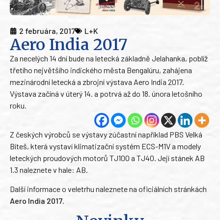
2 februára, 2017
L+K
Aero India 2017
Za necelých 14 dní bude na letecká základně Jelahanka, poblíž
třetího největšího indického města Bengalúru, zahájena
mezinárodní letecká a zbrojní výstava Aero India 2017.
Výstava začíná v úterý 14. a potrvá až do 18. února letošního
roku.
Z českých výrobců se výstavy zúčastní například PBS Velká
Bíteš, která vystaví klimatizační systém ECS-M1V a modely
leteckých proudových motorů TJ100 a TJ40. Její stánek AB
1.3 naleznete v hale: AB.
Další informace o veletrhu naleznete na oficiálních stránkách
Aero India 2017
.