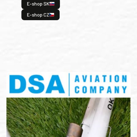
E-shop SK
je: 
odeh
E-shop CZ
bitv
E
E