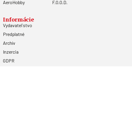
AeroHobby
F.O.O.D.
Informácie
Vydavateľstvo
Predplatné
Archív
Inzercia
GDPR
Kontakty
Facebook