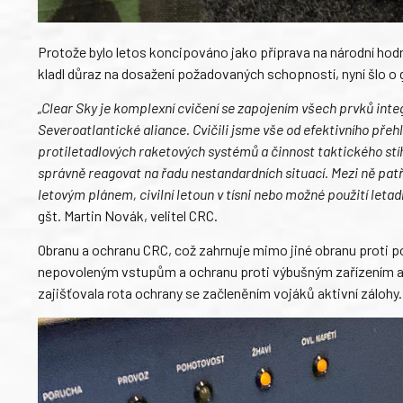
Protože bylo letos koncipováno jako příprava na národní hodn
kladl důraz na dosažení požadovaných schopností, nyní šlo o
„Clear Sky je komplexní cvičení se zapojením všech prvků int
Severoatlantické aliance. Cvičili jsme vše od efektivního přehl
protiletadlových raketových systémů a činnost taktického stíha
správně reagovat na řadu nestandardních situací. Mezi ně patří
letovým plánem, civilní letoun v tísni nebo možné použití letad
gšt. Martin Novák, velitel CRC.
Obranu a ochranu CRC, což zahrnuje mimo jiné obranu proti
nepovoleným vstupům a ochranu proti výbušným zařízením a 
zajišťovala rota ochrany se začleněním vojáků aktivní zálohy.