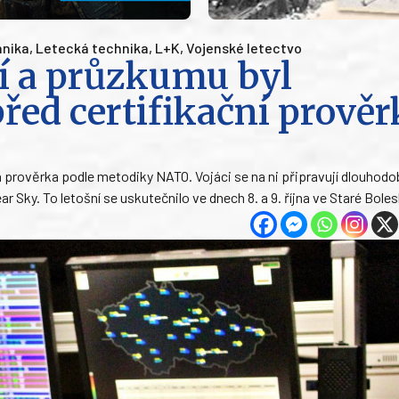
nika
,
Letecká technika
,
L+K
,
Vojenské letectvo
ní a průzkumu byl
řed certifikační prově
itá prověrka podle metodiky NATO. Vojáci se na ni připravují dlouhodo
 Sky. To letošní se uskutečnilo ve dnech 8. a 9. října ve Staré Boles