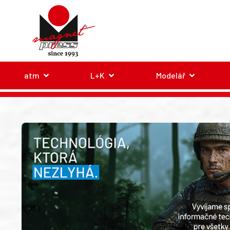
atm
L+K
Modelář