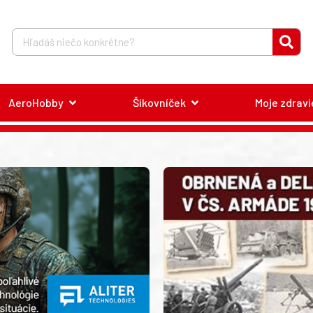
AeroHobby
Šikovníček
Moje zdravi