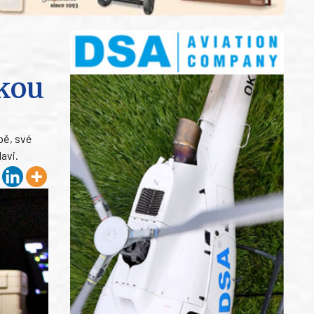
rkou
bě, své
lavi.