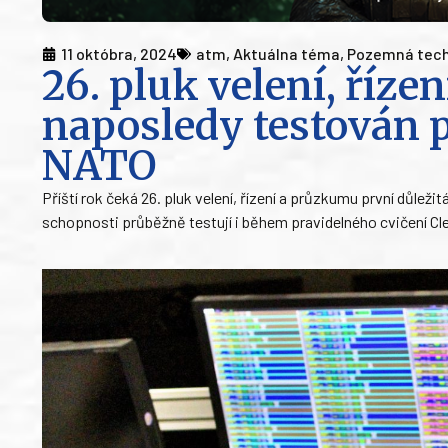
11 októbra, 2024
atm
,
Aktuálna téma
,
Pozemná tech
26. pluk velení, říze
naposledy testován p
NATO
Příští rok čeká 26. pluk velení, řízení a průzkumu první důlež
schopnosti průběžně testují i během pravidelného cvičení Clear