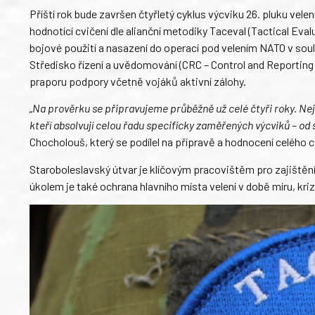
Příští rok bude završen čtyřletý cyklus výcviku 26. pluku vele
hodnotící cvičení dle alianční metodiky Taceval (Tactical Ev
bojové použití a nasazení do operací pod velením NATO v sou
Středisko řízení a uvědomování (CRC – Control and Reporting 
praporu podpory včetně vojáků aktivní zálohy.
„Na prověrku se připravujeme průběžně už celé čtyři roky. Nej
kteří absolvují celou řadu specificky zaměřených výcviků – od
Chocholouš, který se podílel na přípravě a hodnocení celého c
Staroboleslavský útvar je klíčovým pracovištěm pro zajištěn
úkolem je také ochrana hlavního místa velení v době míru, krize 