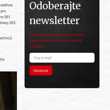
Odoberajte
proběhne
 pro
no 261.
newsletter
hrany 263.
Odoberajte najnovšie informácie o
otlivců,
našej ponuke do Vašej emailovej
schránky.
eho
Odoberať