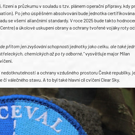
ní, řízení a průzkumu v souladu s tzv. plánem operační přípravy, kdy 
aluation). Po jeho úspěšném absolvování bude jednotka certifikována
ladu se všemi aliančními standardy. V roce 2025 bude takto hodnoce
Centre) a úkolové uskupení obrany a ochrany tvořené vojáky roty oc
de přitom jen zvyšování schopností jednotky jako celku, ale také jedn
 střeleckých, chemických až po ty odborné,“
vysvětluje major Milan
vičení.
í nedotknutelnosti a ochrany vzdušného prostoru České republiky, j
či válečného stavu. A to byl také hlavní cíl cvičení Clear Sky.