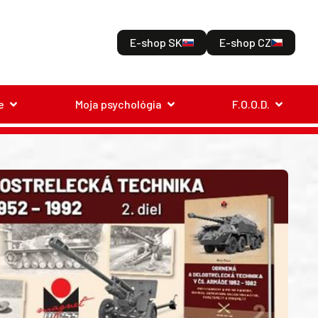
E-shop SK
E-shop CZ
e
Moja psychológia
F.O.O.D.