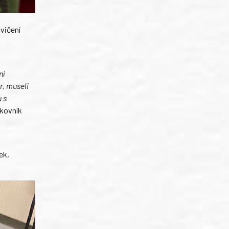
vičení
ní
r, museli
 s
ukovník
ek,