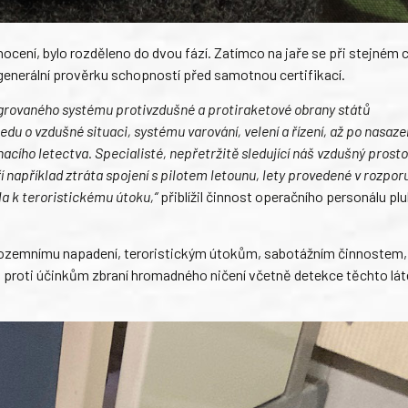
ocení, bylo rozděleno do dvou fází. Zatímco na jaře se při stejném c
 generální prověrku schopností před samotnou certifikací.
egrovaného systému protivzdušné a protiraketové obrany států
edu o vzdušné situaci, systému varování, velení a řízení, až po nasaze
cího letectva. Specialisté, nepřetržitě sledující náš vzdušný prosto
 například ztráta spojení s pilotem letounu, lety provedené v rozporu
la k teroristickému útoku,“
přiblížil činnost operačního personálu pl
 pozemnímu napadení, teroristickým útokům, sabotážním činnostem,
proti účinkům zbraní hromadného ničení včetně detekce těchto lát