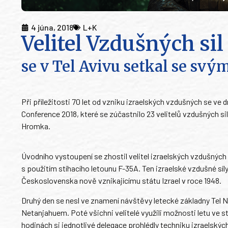
4 júna, 2018
L+K
Velitel Vzdušných s
se v Tel Avivu setkal se svý
Při příležitosti 70 let od vzniku izraelských vzdušných se ve 
Conference 2018, které se zúčastnilo 23 velitelů vzdušných si
Hromka.
Úvodního vystoupení se zhostil velitel izraelských vzdušnýc
s použitím stíhacího letounu F-35A. Ten izraelské vzdušné síl
Československa nově vznikajícímu státu Izrael v roce 1948.
Druhý den se nesl ve znamení návštěvy letecké základny Tel N
Netanjahuem. Poté všichni velitelé využili možnosti letu ve s
hodinách si jednotlivé delegace prohlédly techniku izraelskýc