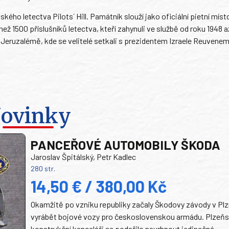
kého letectva Pilots´ Hill. Památník slouží jako oficiální pietní míst
ež 1500 příslušníků letectva, kteří zahynuli ve službě od roku 1948 a
Jeruzalémě, kde se velitelé setkali s prezidentem Izraele Reuvenem
ovinky
PANCEŘOVÉ AUTOMOBILY ŠKODA
Jaroslav Špitálský, Petr Kadlec
280 str.
14,50 € / 380,00 Kč
Okamžitě po vzniku republiky začaly Škodovy závody v Plz
vyrábět bojové vozy pro československou armádu. Plzeň
konstrukční kanceláři se podařilo navrhnout jedinečné