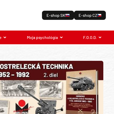
E-shop SK
E-shop CZ
e
Moja psychológia
F.O.O.D.