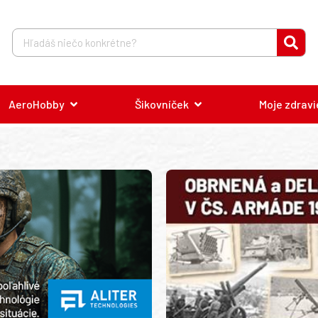
AeroHobby
Šikovníček
Moje zdravi