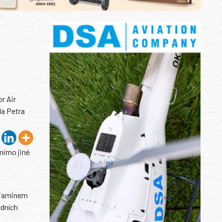
r Air
la Petra
mimo jiné
enjaminem
edních