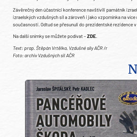
Závěrečný den účastníci konference navštívili památník izraels
izraelských vzdušných sil a zároveň i jako vzpomínka na více n
současnosti. Odtud se přesunuli do prezidentské rezidence v 
Na další snímky se můžete podívat –
ZDE
.
Text: prap. Štěpán Vrtělka, Vzdušné síly AČR /r
Foto: archiv Vzdušných sil AČR
N