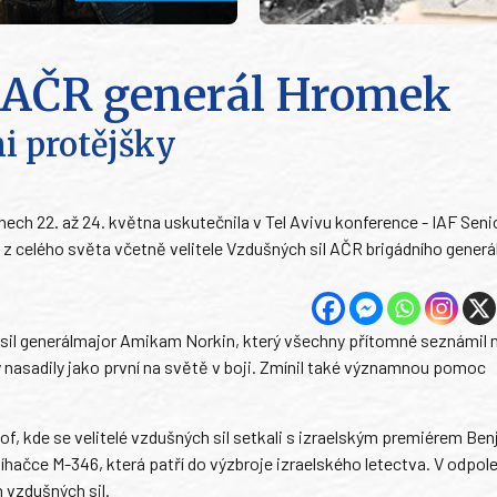
il AČR generál Hromek
mi protějšky
dnech 22. až 24. května uskutečnila v Tel Avivu konference - IAF Senio
l z celého světa včetně velitele Vzdušných sil AČR brigádního generá
h sil generálmajor Amikam Norkin, který všechny přítomné seznámil 
y nasadily jako první na světě v boji. Zmínil také významnou pomoc
of, kde se velitelé vzdušných sil setkali s izraelským premiérem B
tíhačce M-346, která patří do výzbroje izraelského letectva. V odpol
h vzdušných sil.