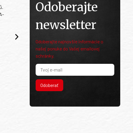
Odoberajte
ů.
A-
newsletter
Odoberajte najnovšie informácie o
našej ponuke do Vašej emailovej
schránky.
Odoberať