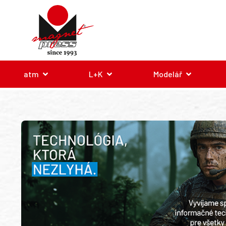
atm
L+K
Modelář