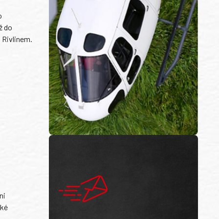
o
ž do
 Rivlinem.
ni
ské