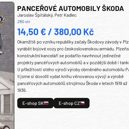
PANCEŘOVÉ AUTOMOBILY ŠKODA
Jaroslav Špitálský, Petr Kadlec
280 str.
14,50 € / 380,00 Kč
Okamžitě po vzniku republiky začaly Škodovy závody v Plz
vyrábět bojové vozy pro československou armádu. Plzeň
konstrukční kanceláři se podařilo navrhnout jedinečné
projekty pancéřových automobilů a v pozdější době i tank
U příležitosti stého výročí výroby obrněného automobilu P
II jsme si dovolili vydat knihu věnovanou vývoji a výrobě
pancéřových automobilů strojírnou Škoda v letech 1919 až
1936.
E-shop SK
E-shop CZ