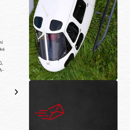
ni
ské
ů.
A-