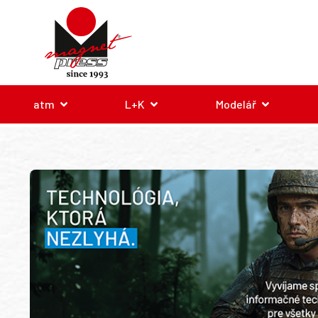
atm
L+K
Modelář