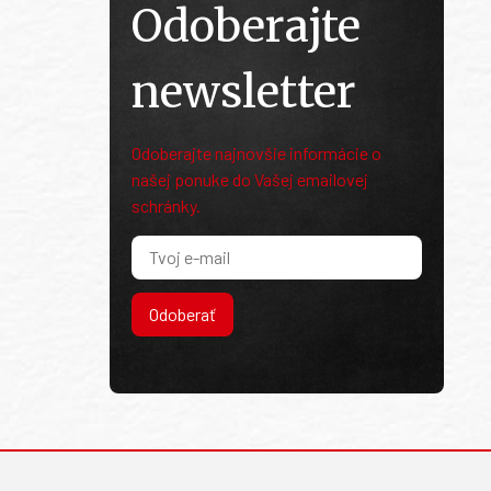
Odoberajte
newsletter
Odoberajte najnovšie informácie o
našej ponuke do Vašej emailovej
schránky.
Odoberať