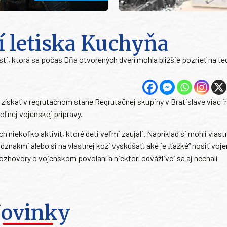
í letiska Kuchyňa
osti, ktorá sa počas Dňa otvorených dverí mohla bližšie pozrieť na t
ískať v regrutačnom stane Regrutačnej skupiny v Bratislave viac i
ľnej vojenskej prípravy.
ch niekoľko aktivít, ktoré deti veľmi zaujali. Napríklad si mohli vlas
nakmi alebo si na vlastnej koži vyskúšať, aké je „ťažké“ nosiť voj
rozhovory o vojenskom povolaní a niektorí odvážlivci sa aj nechali
ovinky