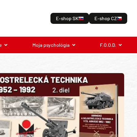
E-shop SK
E-shop CZ
e
Moja psychológia
F.O.O.D.