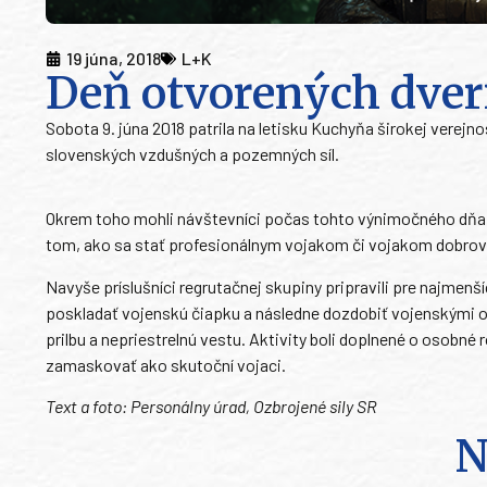
19 júna, 2018
L+K
Deň otvorených dver
Sobota 9. júna 2018 patrila na letisku Kuchyňa širokej verejn
slovenských vzdušných a pozemných síl.
Okrem toho mohli návštevníci počas tohto výnimočného dňa z
tom, ako sa stať profesionálnym vojakom či vojakom dobrovo
Navyše príslušníci regrutačnej skupiny pripravili pre najmenší
poskladať vojenskú čiapku a následne dozdobiť vojenskými odz
prilbu a nepriestrelnú vestu. Aktivity boli doplnené o osobné 
zamaskovať ako skutoční vojaci.
Text a foto: Personálny úrad, Ozbrojené sily SR
N