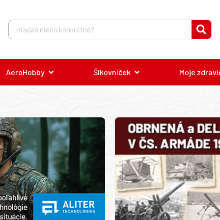
AeroHobby
Šikovníček
Moje zdravi