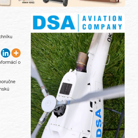
echniku
nformáci o
tnoručne
enskú