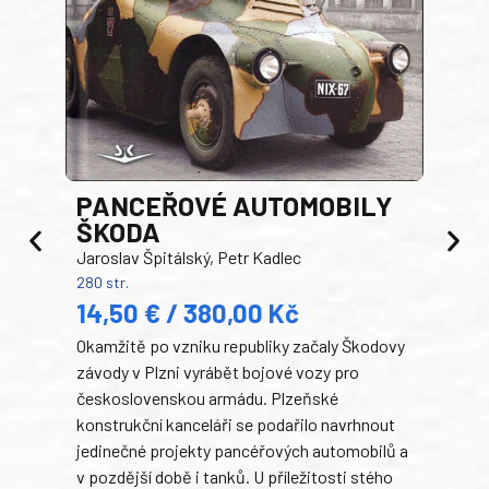
PANCEŘOVÉ AUTOMOBILY
ŠKODA
TA
Jaroslav Špitálský, Petr Kadlec
Ben
280 str.
352 s
14,50 € / 380,00 Kč
22
Okamžitě po vzniku republiky začaly Škodovy
Tank
závody v Plzni vyrábět bojové vozy pro
býva
československou armádu. Plzeňské
Rusk
konstrukční kanceláři se podařilo navrhnout
armá
jedinečné projekty pancéřových automobilů a
stře
v pozdější době i tanků. U příležitosti stého
při 