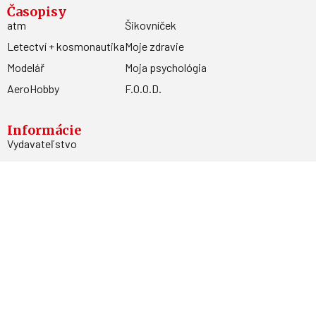
Časopisy
atm
Šikovníček
Letectví + kosmonautika
Moje zdravie
Modelář
Moja psychológia
AeroHobby
F.O.O.D.
Informácie
Vydavateľstvo
Predplatné
Archív
Inzercia
GDPR
Kontakty