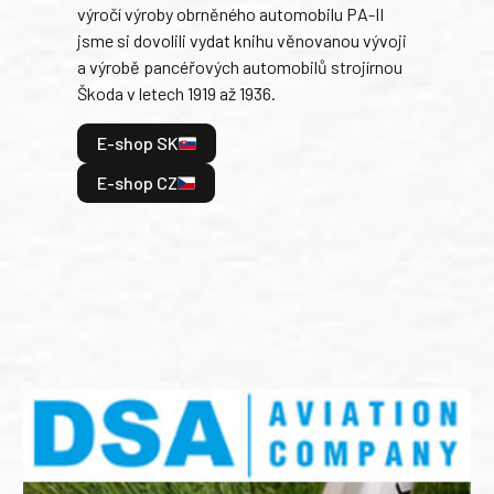
výročí výroby obrněného automobilu PA-II
blíz
jsme si dovolili vydat knihu věnovanou vývoji
tank
a výrobě pancéřových automobilů strojírnou
v lé
Škoda v letech 1919 až 1936.
tak 
hrdi
E-shop SK
je: 
odeh
E-shop CZ
bitv
E
E