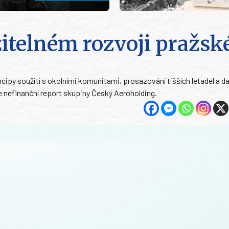
ržitelném rozvoji pražs
cipy soužití s okolními komunitami, prosazování tišších letadel a da
nefinanční report skupiny Český Aeroholding.