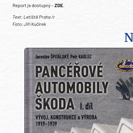
Report je dostupný –
ZDE
.
Text: Letiště Praha /r
Foto: Jiří Kučírek
N