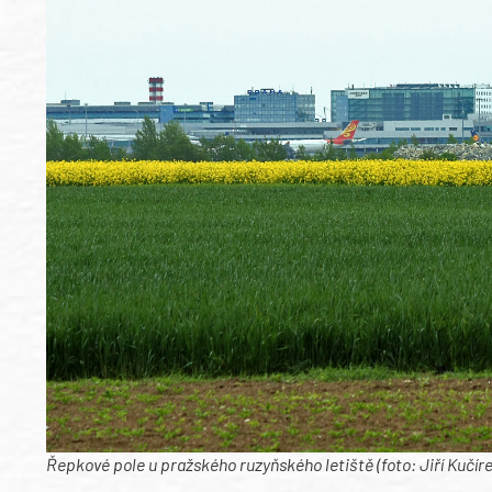
Řepkové pole u pražského ruzyňského letiště (foto: Jiří Kučíre