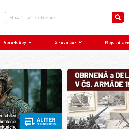
AeroHobby
Šikovníček
Moje zdravi