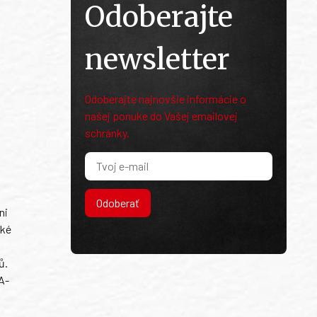
Odoberajte
newsletter
Odoberajte najnovšie informácie o
našej ponuke do Vašej emailovej
schránky.
Odoberať
ni
ské
ů.
A-