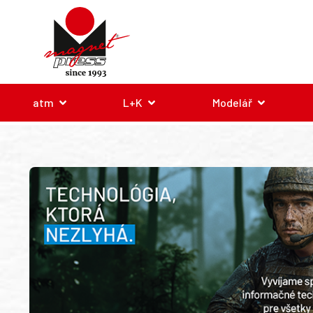
atm
L+K
Modelář