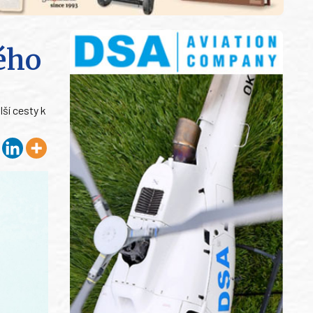
kého
lší cesty k