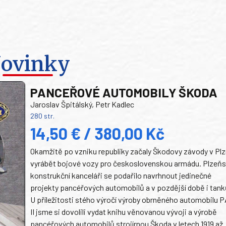
ovinky
PANCEŘOVÉ AUTOMOBILY ŠKODA
Jaroslav Špitálský, Petr Kadlec
280 str.
14,50 € / 380,00 Kč
Okamžitě po vzniku republiky začaly Škodovy závody v Plz
vyrábět bojové vozy pro československou armádu. Plzeň
konstrukční kanceláři se podařilo navrhnout jedinečné
projekty pancéřových automobilů a v pozdější době i tank
U příležitosti stého výročí výroby obrněného automobilu P
II jsme si dovolili vydat knihu věnovanou vývoji a výrobě
pancéřových automobilů strojírnou Škoda v letech 1919 až