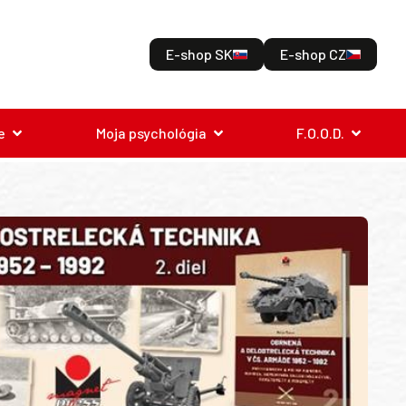
E-shop SK
E-shop CZ
e
Moja psychológia
F.O.O.D.